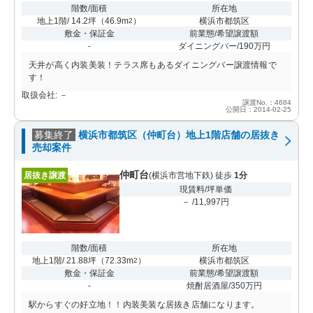
階数/面積
所在地
地上1階/ 14.2坪
（
46.9m
）
横浜市都筑区
2
敷金・保証金
前業態/希望譲渡額
-
ダイニングバー/190万円
天井が高く内装美装！テラス席もあるダイニングバー譲渡情報で
す！
取扱会社: －
譲渡No.：4684
公開日：2014-02-25
募集終了
横浜市都筑区（仲町台）地上1階店舗の居抜き
売却案件
仲町台
居抜き譲渡
(横浜市営地下鉄) 徒歩
1分
現賃料/坪単価
－ /11,997円
階数/面積
所在地
地上1階/ 21.88坪
（
72.33m
）
横浜市都筑区
2
敷金・保証金
前業態/希望譲渡額
-
焼酎居酒屋/350万円
駅からすぐの好立地！！内装美装な居抜き店舗になります。