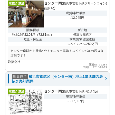
センター南
居抜き譲渡
(横浜市営地下鉄グリーンライン)
徒歩
4分
現賃料/坪単価
－ /12,945円
階数/面積
所在地
地上1階/ 22.03坪
（
72.81m
）
横浜市都筑区
2
敷金・保証金
前業態/希望譲渡額
-
スペインバル/250万円
センター南駅から徒歩4分！モニター完備！スペインバルの居抜き
店舗です！
取扱会社: －
譲渡No.：5284
公開日：2015-01-19
募集終了
横浜市都筑区（センター南）地上1階店舗の居
抜き売却案件
センター南
居抜き譲渡
(横浜市営地下鉄) 徒歩
1分
現賃料/坪単価
－ /17,007円