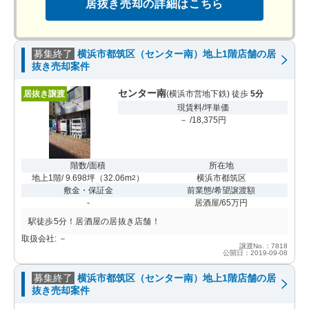
居抜き売却の詳細はこちら
募集終了
横浜市都筑区（センター南）地上1階店舗の居
抜き売却案件
センター南
居抜き譲渡
(横浜市営地下鉄) 徒歩
5分
現賃料/坪単価
－ /18,375円
階数/面積
所在地
地上1階/ 9.698坪
（
32.06m
）
横浜市都筑区
2
敷金・保証金
前業態/希望譲渡額
-
居酒屋/65万円
駅徒歩5分！居酒屋の居抜き店舗！
取扱会社: －
譲渡No.：7818
公開日：2019-09-08
募集終了
横浜市都筑区（センター南）地上1階店舗の居
抜き売却案件