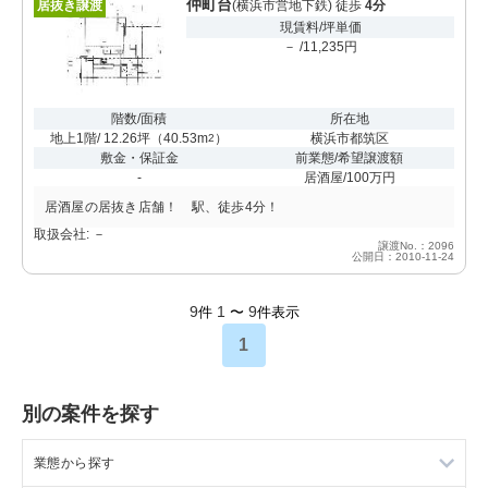
仲町台
居抜き譲渡
(横浜市営地下鉄) 徒歩
4分
現賃料/坪単価
－ /11,235円
階数/面積
所在地
地上1階/ 12.26坪
（
40.53m
）
横浜市都筑区
2
敷金・保証金
前業態/希望譲渡額
-
居酒屋/100万円
居酒屋の居抜き店舗！ 駅、徒歩4分！
取扱会社: －
譲渡No.：2096
公開日：2010-11-24
9
1
9
件
〜
件表示
1
別の案件を探す
業態から探す