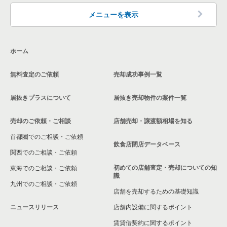
神奈川県の洋食の居抜き売却物件の案件一覧
三浦郡の飲食店の居抜き売却物件の案件一覧
メニューを表示
神奈川県のその他の居抜き売却物件の案件一覧
相模原市南区の飲食店の居抜き売却物件の案件一覧
ホーム
横浜市磯子区の飲食店の居抜き売却物件の案件一覧
無料査定のご依頼
売却成功事例一覧
茅ヶ崎市の飲食店の居抜き売却物件の案件一覧
居抜きプラスについて
居抜き売却物件の案件一覧
川崎市麻生区の飲食店の居抜き売却物件の案件一覧
売却のご依頼・ご相談
店舗売却・譲渡額相場を知る
相模原市中央区の飲食店の居抜き売却物件の案件一覧
首都圏でのご相談・ご依頼
横浜市保土ケ谷区の飲食店の居抜き売却物件の案件一覧
飲食店閉店データベース
関西でのご相談・ご依頼
横浜市旭区の飲食店の居抜き売却物件の案件一覧
初めての店舗査定・売却についての知
東海でのご相談・ご依頼
識
九州でのご相談・ご依頼
横浜市緑区の飲食店の居抜き売却物件の案件一覧
店舗を売却するための基礎知識
ニュースリリース
店舗内設備に関するポイント
平塚市の飲食店の居抜き売却物件の案件一覧
賃貸借契約に関するポイント