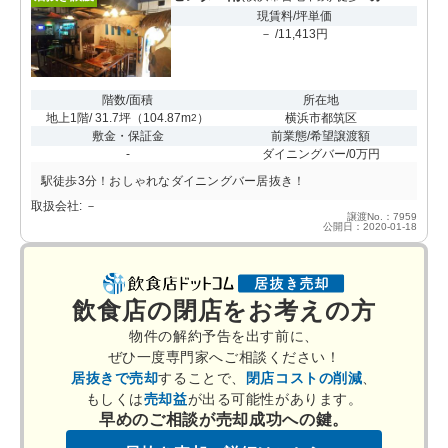
現賃料/坪単価
－ /11,413円
階数/面積
所在地
地上1階/ 31.7坪
（
104.87m
）
横浜市都筑区
2
敷金・保証金
前業態/希望譲渡額
-
ダイニングバー/0万円
駅徒歩3分！おしゃれなダイニングバー居抜き！
取扱会社: －
譲渡No.：7959
公開日：2020-01-18
飲食店の閉店をお考えの方
物件の解約予告を出す前に、
ぜひ一度専門家へご相談ください！
居抜きで売却
することで、
閉店コストの削減
、
もしくは
売却益
が出る可能性があります。
早めのご相談が売却成功への鍵。