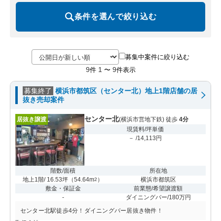
条件を選んで絞り込む
募集中案件に絞り込む
9
1
9
件
〜
件表示
募集終了
横浜市都筑区（センター北）地上1階店舗の居
抜き売却案件
センター北
居抜き譲渡
(横浜市営地下鉄) 徒歩
4分
現賃料/坪単価
－ /14,113円
階数/面積
所在地
地上1階/ 16.53坪
（
54.64m
）
横浜市都筑区
2
敷金・保証金
前業態/希望譲渡額
-
ダイニングバー/180万円
センター北駅徒歩4分！ダイニングバー居抜き物件！