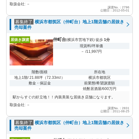
取扱会社: －
譲渡No.：2796
公開日：2012-05-01
募集終了
横浜市都筑区（仲町台）地上1階店舗の居抜き
売却案件
仲町台
居抜き譲渡
(横浜市営地下鉄) 徒歩
1分
現賃料/坪単価
－ /11,997円
階数/面積
所在地
地上1階/ 21.88坪
（
72.33m
）
横浜市都筑区
2
敷金・保証金
前業態/希望譲渡額
-
焼酎居酒屋/600万円
駅からすぐの好立地！！内装美装な居抜き店舗になります。
取扱会社: －
譲渡No.：2831
公開日：2011-08-25
募集終了
横浜市都筑区（仲町台）地上1階店舗の居抜き
売却案件