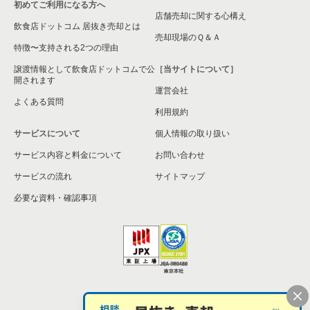
初めてご利用になる方へ
横浜市港南区の飲食店の居抜き売却物件の案件一覧
店舗売却に関する心構え
飲食店ドットコム 居抜き売却とは
横須賀市の飲食店の居抜き売却物件の案件一覧
売却現場のＱ＆Ａ
特徴〜支持される2つの理由
三浦市の飲食店の居抜き売却物件の案件一覧
譲渡情報として飲食店ドットコムで公
［当サイトについて］
開されます
運営会社
藤沢市の飲食店の居抜き売却物件の案件一覧
よくある質問
利用規約
相模原市緑区の飲食店の居抜き売却物件の案件一覧
サービスについて
個人情報の取り扱い
サービス内容と料金について
横浜市栄区の飲食店の居抜き売却物件の案件一覧
お問い合わせ
サービスの流れ
サイトマップ
秦野市の飲食店の居抜き売却物件の案件一覧
必要な資料・確認事項
逗子市の飲食店の居抜き売却物件の案件一覧
横浜市瀬谷区の飲食店の居抜き売却物件の案件一覧
座間市の飲食店の居抜き売却物件の案件一覧
個人情報の取扱い
お問い合わせ
横浜市戸塚区の飲食店の居抜き売却物件の案件一覧