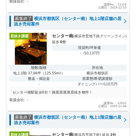
取扱会社: －
譲渡No.：12116
公開日：2025-12-10
募集終了
横浜市都筑区（センター南）地上1階店舗の居
抜き売却案件
センター南
居抜き譲渡
(横浜市営地下鉄グリーンライン)
徒歩
6分
現賃料/坪単価
－ /10,137円
階数/面積
所在地
地上1階/ 37.98坪
（
125.55m
）
横浜市都筑区
2
敷金・保証金
前業態/希望譲渡額
-
ダイニングバー/110万円
センター南駅徒歩6分！路面居酒屋居抜き物件！
取扱会社: －
譲渡No.：12022
公開日：2025-11-06
募集終了
横浜市都筑区（センター南）地上1階店舗の居
抜き売却案件
センター南
居抜き譲渡
(横浜市営地下鉄) 徒歩
3分