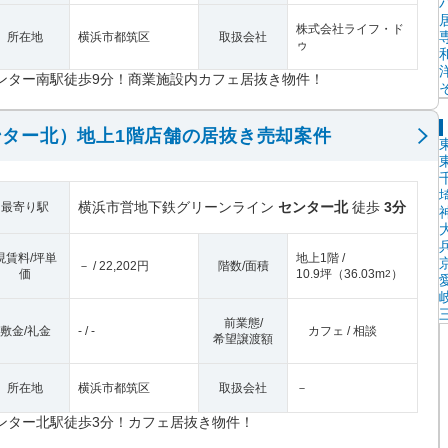
株式会社ライフ・ド
所在地
横浜市都筑区
取扱会社
ゥ
ンター南駅徒歩9分！商業施設内カフェ居抜き物件！
ター北）地上1階店舗の居抜き売却案件
横浜市営地下鉄グリーンライン
センター北
徒歩
3分
最寄り駅
現賃料/坪単
地上1階 /
－ / 22,202円
階数/面積
価
10.9坪
（
36.03m
）
2
前業態/
敷金/礼金
- / -
カフェ / 相談
希望譲渡額
所在地
横浜市都筑区
取扱会社
－
ンター北駅徒歩3分！カフェ居抜き物件！