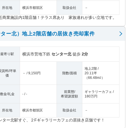
所在地
横浜市都筑区
取扱会社
－
近商業施設内1階店舗！テラス席あり 家族連れが多い立地です。
ター北）地上2階店舗の居抜き売却案件
横浜市営地下鉄
センター北
徒歩
2分
最寄り駅
地上2階 /
現賃料/坪単
－ / 9,150円
階数/面積
20.11坪
価
（
66.48m
）
2
前業態/
ギャラリーカフェ /
敷金/礼金
- / -
希望譲渡額
180万円
所在地
横浜市都筑区
取扱会社
－
ンター北駅すぐ、２Fギャラリーカフェの居抜き店舗です！