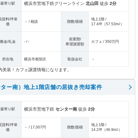
横浜市営地下鉄グリーンライン
北山田
徒歩
2分
最寄り駅
現賃料/坪単
地上1階 /
－ / 相談
階数/面積
価
17.4坪
（
57.53m
）
2
前業態/
敷金/礼金
- / -
カフェ / 350万円
希望譲渡額
所在地
横浜市都筑区
取扱会社
－
内美装！カフェ譲渡情報になります。
ター南）地上1階店舗の居抜き売却案件
横浜市営地下鉄
センター南
徒歩
2分
最寄り駅
現賃料/坪単
地上1階 /
－ / 17,007円
階数/面積
価
14.2坪
（
46.9m
）
2