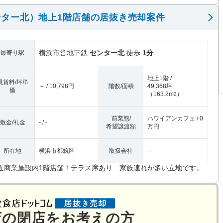
ター北）地上1階店舗の居抜き売却案件
横浜市営地下鉄
センター北
徒歩
1分
最寄り駅
地上1階 /
現賃料/坪単
－ / 10,798円
階数/面積
49.368坪
価
（
163.2m
）
2
前業態/
ハワイアンカフェ / 0
敷金/礼金
- / -
希望譲渡額
万円
所在地
横浜市都筑区
取扱会社
－
近商業施設内1階店舗！テラス席あり 家族連れが多い立地です。
店の閉店をお考えの方