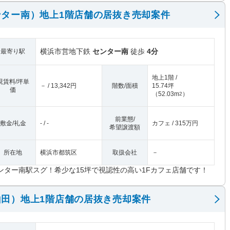
ター南）地上1階店舗の居抜き売却案件
横浜市営地下鉄
センター南
徒歩
4分
最寄り駅
地上1階 /
現賃料/坪単
－ / 13,342円
階数/面積
15.74坪
価
（
52.03m
）
2
前業態/
敷金/礼金
- / -
カフェ / 315万円
希望譲渡額
所在地
横浜市都筑区
取扱会社
－
ンター南駅スグ！希少な15坪で視認性の高い1Fカフェ店舗です！
田）地上1階店舗の居抜き売却案件