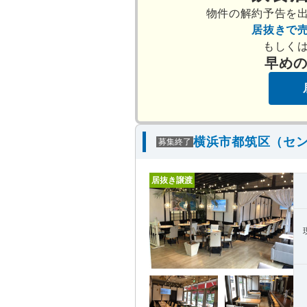
物件の解約予告を
居抜きで
もしく
早め
横浜市都筑区（セン
募集終了
居抜き譲渡