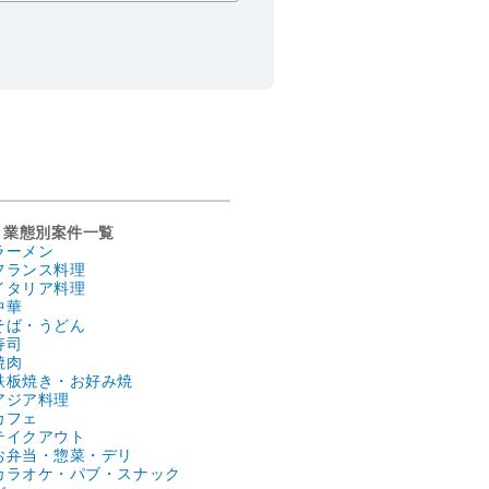
業態別案件一覧
ラーメン
フランス料理
イタリア料理
中華
そば・うどん
寿司
焼肉
鉄板焼き・お好み焼
アジア料理
カフェ
テイクアウト
お弁当・惣菜・デリ
カラオケ・パブ・スナック