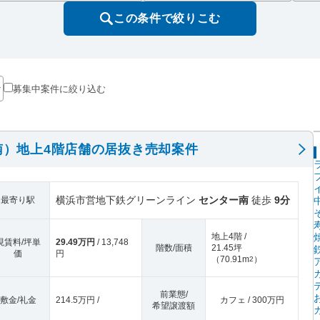
この条件で絞りこむ
募集中案件に絞り込む
南）地上4階店舗の居抜き売却案件
横浜市営地下鉄グリーンライン
センター南
徒歩
9分
最寄り駅
地上4階 /
現賃料/坪単
29.49万円
/ 13,748
階数/面積
21.45坪
価
円
（
70.91m
）
2
前業態/
敷金/礼金
214.5万円 /
カフェ / 300万円
希望譲渡額