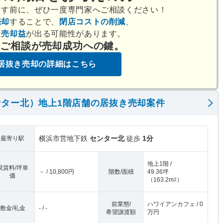
出す前に、ぜひ一度専門家へご相談ください！
売却
することで、
閉店コストの削減
、
は
売却益
が出る可能性があります。
のご相談が売却成功への鍵。
居抜き売却の詳細はこちら
ター北）地上1階店舗の居抜き売却案件
横浜市営地下鉄
センター北
徒歩
1分
最寄り駅
地上1階 /
現賃料/坪単
－ / 10,800円
階数/面積
49.36坪
価
（
163.2m
）
2
前業態/
ハワイアンカフェ / 0
敷金/礼金
- / -
希望譲渡額
万円