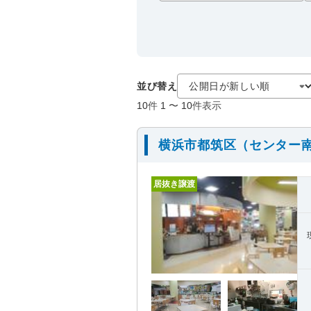
並び替え
10
件
1
〜
10
件表示
横浜市都筑区（センター
居抜き譲渡