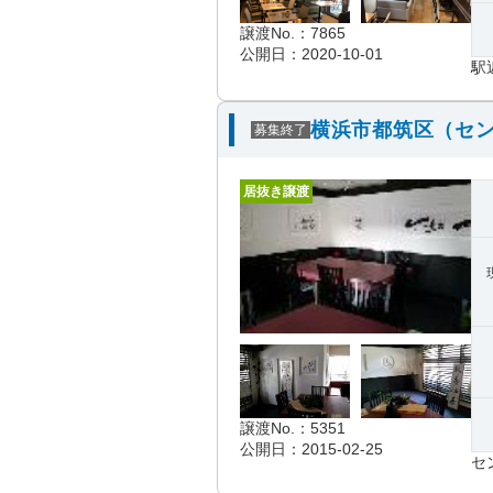
譲渡No.：7865
公開日：2020-10-01
駅
横浜市都筑区（セン
募集終了
居抜き譲渡
譲渡No.：5351
公開日：2015-02-25
セ