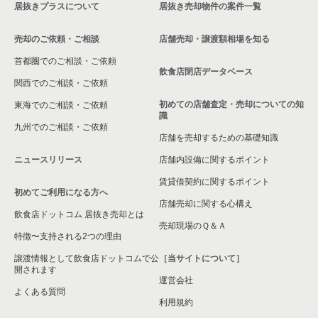
居抜きプラスについて
居抜き売却物件の案件一覧
東京23区のバーの居抜き売却物件の案件一覧
世田谷区のバーの居抜き売却物件の案件一覧
売却のご依頼・ご相談
店舗売却・譲渡額相場を知る
東京23区の居酒屋・ダイニングバーの居抜き売却物件の案件一
世田谷区の居酒屋・ダイニングバーの居抜き売却物件の案件一
首都圏でのご相談・ご依頼
覧
覧
飲食店閉店データベース
関西でのご相談・ご依頼
東京23区の専門料理の居抜き売却物件の案件一覧
世田谷区の和食の居抜き売却物件の案件一覧
初めての店舗査定・売却についての知
東海でのご相談・ご依頼
識
東京23区の和食の居抜き売却物件の案件一覧
世田谷区の洋食の居抜き売却物件の案件一覧
九州でのご相談・ご依頼
店舗を売却するための基礎知識
東京23区の洋食の居抜き売却物件の案件一覧
世田谷区のその他の居抜き売却物件の案件一覧
ニュースリリース
店舗内設備に関するポイント
賃貸借契約に関するポイント
東京23区のその他の居抜き売却物件の案件一覧
初めてご利用になる方へ
店舗売却に関する心構え
飲食店ドットコム 居抜き売却とは
売却現場のＱ＆Ａ
特徴〜支持される2つの理由
譲渡情報として飲食店ドットコムで公
［当サイトについて］
開されます
運営会社
よくある質問
利用規約