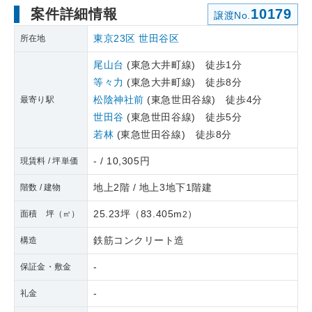
案件詳細情報
10179
譲渡No.
東京23区
世田谷区
所在地
尾山台
(東急大井町線) 徒歩1分
等々力
(東急大井町線) 徒歩8分
松陰神社前
(東急世田谷線) 徒歩4分
最寄り駅
世田谷
(東急世田谷線) 徒歩5分
若林
(東急世田谷線) 徒歩8分
- / 10,305円
現賃料 / 坪単価
地上2階 / 地上3地下1階建
階数 / 建物
25.23坪
（
83.405m
）
面積 坪（㎡）
2
鉄筋コンクリート造
構造
-
保証金・敷金
-
礼金