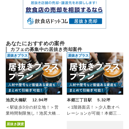
あなたにおすすめの案件
カフェの募集中の居抜き売却案件
居抜きプラス
居抜きプラス
池尻大橋駅 12.94坪
本郷三丁目駅 5.32坪
＜駅徒歩3分の好立地！＞営
＜1階路面店！＞少人数オペ
業時間制限無し！池尻大橋の
レーションが可能！本郷三丁
カフェバー（3F/12.94坪）
目のカフェ（1F/5.32坪）
居抜き譲渡