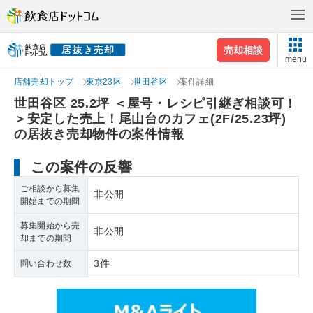
売却相談
menu
店舗売却トップ
東京23区
世田谷区
案件詳細
世田谷区 25.2坪 ＜屋号・レシピ引継ぎ相談可！
＞安定した売上！尾山台のカフェ(2F/25.23坪)
の居抜き売却物件の案件情報
この案件の反響
ご相談から募集
非公開
開始までの期間
募集開始から売
非公開
却までの期間
3件
問い合わせ数