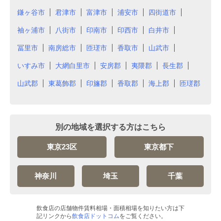
鎌ヶ谷市
君津市
富津市
浦安市
四街道市
袖ヶ浦市
八街市
印南市
印西市
白井市
冨里市
南房総市
匝瑳市
香取市
山武市
いすみ市
大網白里市
安房郡
夷隈郡
長生郡
山武郡
東葛飾郡
印旛郡
香取郡
海上郡
匝瑳郡
別の地域を選択する方はこちら
東京23区
東京都下
神奈川
埼玉
千葉
飲食店の店舗物件賃料相場・面積相場を知りたい方は下
記リンクから
飲食店ドットコム
をご覧ください。