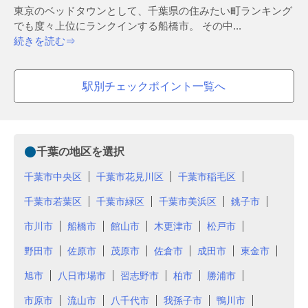
東京のベッドタウンとして、千葉県の住みたい町ランキング
でも度々上位にランクインする船橋市。 その中...
続きを読む⇒
駅別チェックポイント一覧へ
千葉の地区を選択
千葉市中央区
千葉市花見川区
千葉市稲毛区
千葉市若葉区
千葉市緑区
千葉市美浜区
銚子市
市川市
船橋市
館山市
木更津市
松戸市
野田市
佐原市
茂原市
佐倉市
成田市
東金市
旭市
八日市場市
習志野市
柏市
勝浦市
市原市
流山市
八千代市
我孫子市
鴨川市