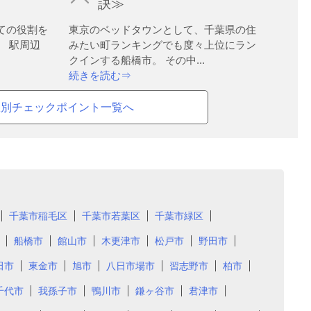
訣≫
ての役割を
東京のベッドタウンとして、千葉県の住
。 駅周辺
みたい町ランキングでも度々上位にラン
クインする船橋市。 その中...
続きを読む⇒
駅別チェックポイント一覧へ
千葉市稲毛区
千葉市若葉区
千葉市緑区
船橋市
館山市
木更津市
松戸市
野田市
田市
東金市
旭市
八日市場市
習志野市
柏市
千代市
我孫子市
鴨川市
鎌ヶ谷市
君津市