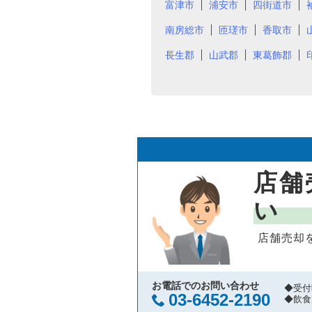
富津市
浦安市
四街道市
南房総市
匝瑳市
香取市
長生郡
山武郡
東葛飾郡
店舗
い
店舗売却
お電話でのお問い合わせ
◆受付
03-6452-2190
◆飲食