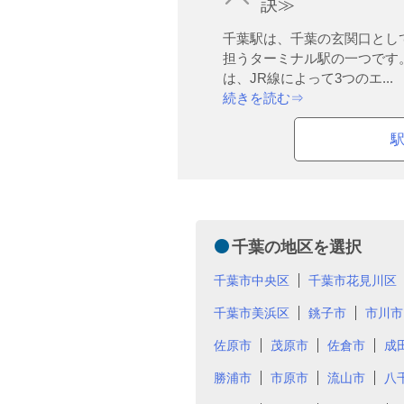
訣≫
千葉駅は、千葉の玄関口とし
担うターミナル駅の一つです
は、JR線によって3つのエ...
続きを読む⇒
千葉の地区を選択
千葉市中央区
千葉市花見川区
千葉市美浜区
銚子市
市川市
佐原市
茂原市
佐倉市
成
勝浦市
市原市
流山市
八