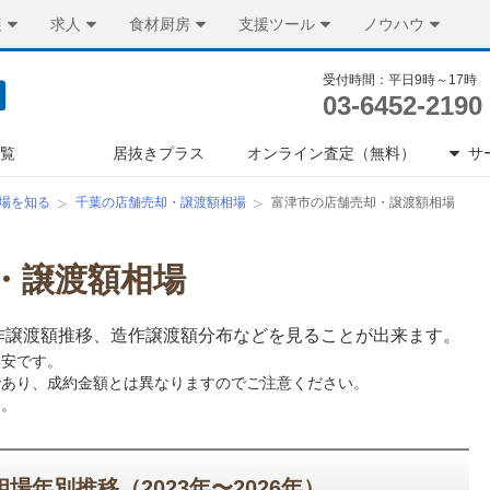
装
求人
食材厨房
支援ツール
ノウハウ
受付時間：平日9時～17時
03-6452-2190
一覧
居抜きプラス
オンライン査定（無料）
サ
場を知る
千葉の店舗売却・譲渡額相場
富津市の店舗売却・譲渡額相場
・譲渡額相場
作譲渡額推移、造作譲渡額分布などを見ることが出来ます。
目安です。
であり、成約金額とは異なりますのでご注意ください。
す。
年別推移（2023年〜2026年）