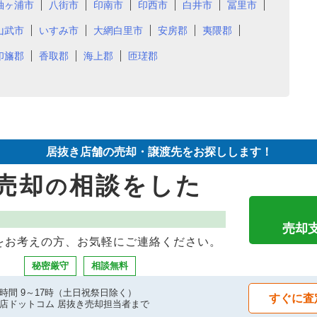
袖ヶ浦市
八街市
印南市
印西市
白井市
冨里市
山武市
いすみ市
大網白里市
安房郡
夷隈郡
印旛郡
香取郡
海上郡
匝瑳郡
居抜き店舗の売却・譲渡先をお探しします！
売却
相談をした
の
売却
をお考えの方、お気軽にご連絡ください。
秘密厳守
相談無料
時間 9～17時（土日祝祭日除く）
すぐに査
店ドットコム 居抜き売却担当者まで