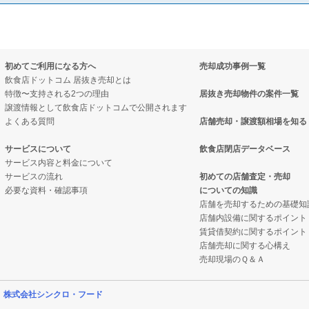
初めてご利用になる方へ
売却成功事例一覧
飲食店ドットコム 居抜き売却とは
特徴〜支持される2つの理由
居抜き売却物件の案件一覧
譲渡情報として飲食店ドットコムで公開されます
よくある質問
店舗売却・譲渡額相場を知る
サービスについて
飲食店閉店データベース
サービス内容と料金について
サービスの流れ
初めての店舗査定・売却
必要な資料・確認事項
についての知識
店舗を売却するための基礎知
店舗内設備に関するポイント
賃貸借契約に関するポイント
店舗売却に関する心構え
売却現場のＱ＆Ａ
営
株式会社シンクロ・フード