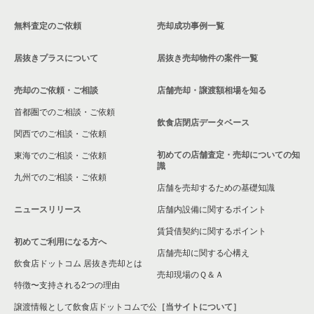
無料査定のご依頼
売却成功事例一覧
居抜きプラスについて
居抜き売却物件の案件一覧
売却のご依頼・ご相談
店舗売却・譲渡額相場を知る
首都圏でのご相談・ご依頼
飲食店閉店データベース
関西でのご相談・ご依頼
初めての店舗査定・売却についての知
東海でのご相談・ご依頼
識
九州でのご相談・ご依頼
店舗を売却するための基礎知識
ニュースリリース
店舗内設備に関するポイント
賃貸借契約に関するポイント
初めてご利用になる方へ
店舗売却に関する心構え
飲食店ドットコム 居抜き売却とは
売却現場のＱ＆Ａ
特徴〜支持される2つの理由
譲渡情報として飲食店ドットコムで公
［当サイトについて］