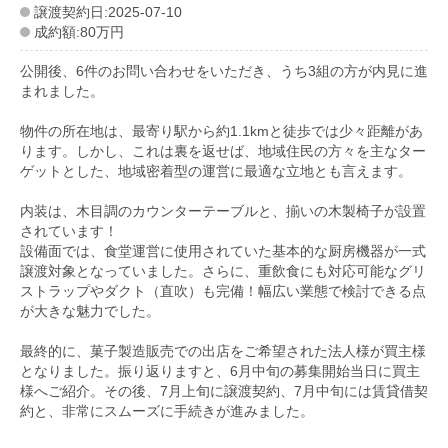
譲渡契約日:2025-07-10
成約額:80万円
公開後、6件のお問い合わせをいただき、うち3組の方が内見に進
まれました。
物件の所在地は、最寄り駅から約1.1kmと徒歩では少々距離があ
ります。しかし、これは裏を返せば、地域住民の方々を主なター
ゲットとした、地域密着型の運営に最適な立地とも言えます。
内装は、木目調のカウンターテーブルと、揃いの木製椅子が設置
されています！
設備面では、食堂運営に使用されていた基本的な厨房機器が一式
譲渡対象となっていました。さらに、重飲食にも対応可能なグリ
ストラップやダクト（直吹）も完備！幅広い業態で検討できる点
が大きな魅力でした。
最終的に、菓子製造販売での出店をご希望された法人様が買主様
となりました。振り返りますと、6月中旬の募集開始当日に買主
様へご紹介。その後、7月上旬に譲渡契約、7月中旬には賃貸借契
約と、非常にスムーズに手続きが進みました。