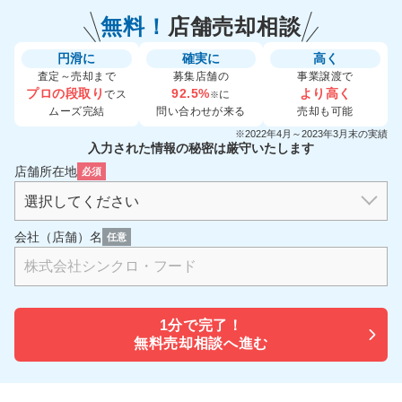
無料！
店舗売却相談
円滑に
確実に
高く
査定～売却まで
募集店舗の
事業譲渡で
プロの段取り
92.5%
より高く
でス
に
※
ムーズ完結
問い合わせが来る
売却も可能
※2022年4月～2023年3月末の実績
入力された情報の秘密は厳守いたします
店舗所在地
必須
会社（店舗）名
任意
1分で
完了！
無料売却相談へ進む