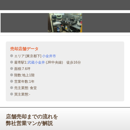
売却店舗データ
エリア:[東京都下]
小金井市
最寄駅1:
武蔵小金井
(JR中央線) 徒歩16分
面積:7.6坪
階数:地上1階
営業年数:1年
売主業態: 食堂
買主業態:-
店舗売却までの流れを
弊社営業マンが解説