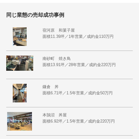
同じ業態の売却成功事例
宿河原 和菓子屋
面積11.39坪／1年営業／成約金110万円
南砂町 焼き鳥
面積13.91坪／28年営業／成約金220万円
鎌倉 丼
面積6.71坪／1.5年営業／成約金50万円
本鵠沼 丼屋
面積6.92坪／1.5年営業／成約金220万円