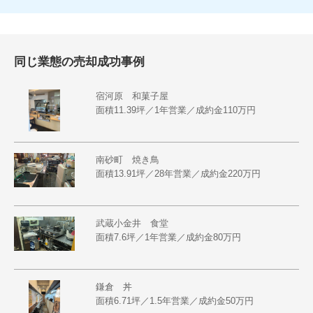
同じ業態の売却成功事例
宿河原 和菓子屋
面積11.39坪／1年営業／成約金110万円
南砂町 焼き鳥
面積13.91坪／28年営業／成約金220万円
武蔵小金井 食堂
面積7.6坪／1年営業／成約金80万円
鎌倉 丼
面積6.71坪／1.5年営業／成約金50万円