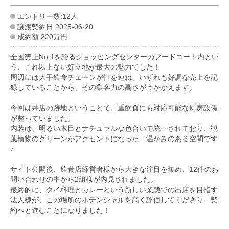
エントリー数:12人
譲渡契約日:2025-06-20
成約額:220万円
全国売上No.1を誇るショッピングセンターのフードコート内とい
う、これ以上ない好立地が最大の魅力でした！
周辺には大手飲食チェーンが軒を連ね、いずれも好調な売上を記
録していることから、その集客力の高さがうかがえます。
今回は丼店の跡地ということで、重飲食にも対応可能な厨房設備
が整っていました。
内装は、明るい木目とナチュラルな色合いで統一されており、観
葉植物のグリーンがアクセントになった、温かみのある空間です
♪
サイト公開後、飲食店経営者様から大きな注目を集め、12件のお
問い合わせの中から2組様が内見されました。
最終的に、タイ料理とカレーという新しい業態での出店を目指す
法人様が、この場所のポテンシャルを高く評価してくださり、契
約へと進むことになりました！