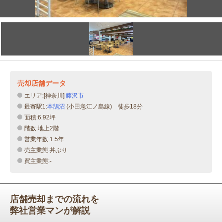
売却店舗データ
エリア:[神奈川]
藤沢市
最寄駅1:
本鵠沼
(小田急江ノ島線) 徒歩18分
面積:6.92坪
階数:地上2階
営業年数:1.5年
売主業態:丼ぶり
買主業態:-
店舗売却までの流れを
弊社営業マンが解説