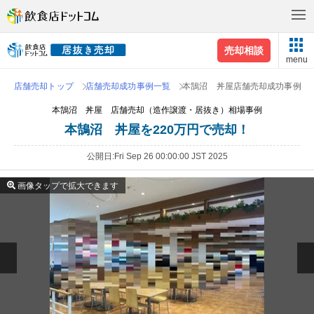
売却相談
menu
店舗売却トップ
店舗売却成功事例一覧
本鵠沼 丼屋店舗売却成功事例
本鵠沼 丼屋 店舗売却（造作譲渡・居抜き）相場事例
本鵠沼 丼屋を220万円で売却！
公開日
Fri Sep 26 00:00:00 JST 2025
画像タップで拡大できます