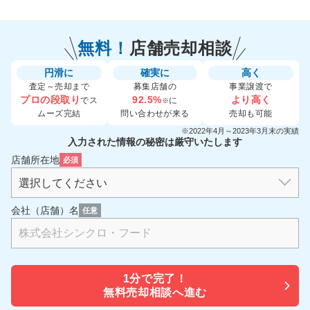
無料！
店舗売却相談
円滑に
確実に
高く
査定～売却まで
募集店舗の
事業譲渡で
プロの段取り
92.5%
より高く
でス
に
※
ムーズ完結
問い合わせが来る
売却も可能
※2022年4月～2023年3月末の実績
入力された情報の秘密は厳守いたします
店舗所在地
必須
会社（店舗）名
任意
1分で
完了！
無料売却相談へ進む