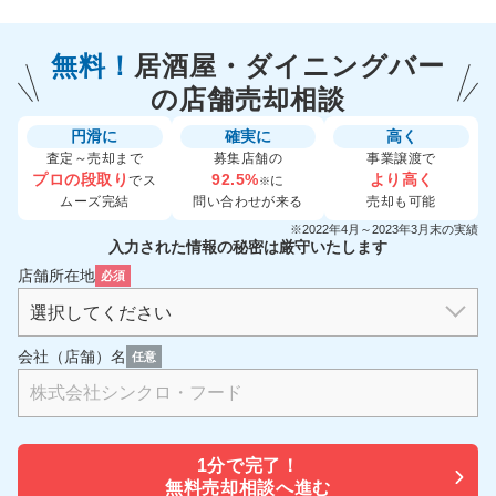
無料！
居酒屋・ダイニングバー
の
店舗売却相談
円滑に
確実に
高く
査定～売却まで
募集店舗の
事業譲渡で
プロの段取り
92.5%
より高く
でス
に
※
ムーズ完結
問い合わせが来る
売却も可能
※2022年4月～2023年3月末の実績
入力された情報の秘密は厳守いたします
店舗所在地
必須
会社（店舗）名
任意
1分で
完了！
無料売却相談へ進む