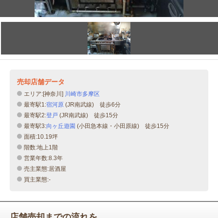
売却店舗データ
エリア:[神奈川]
川崎市多摩区
最寄駅1:
宿河原
(JR南武線) 徒歩6分
最寄駅2:
登戸
(JR南武線) 徒歩15分
最寄駅3:
向ヶ丘遊園
(小田急本線・小田原線) 徒歩15分
面積:10.19坪
階数:地上1階
営業年数:8.3年
売主業態:居酒屋
買主業態:-
店舗売却までの流れを