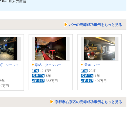
023年3月末の実績
バーの売却成功事例をもっと見る
町 シーシャ
駒込 ダーツバー
天満 バー
12.47坪
20坪
坪
8年
1年
.3年
383万円
400万円
00万円
京都市右京区の売却成功事例をもっと見る