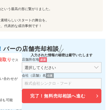
約という最高の形に繋がりました。
は素晴らしいスタートの舞台を。
た、代表的な成功事例です！
！
バーの
店舗売却相談
入力された情報の秘密は厳守いたします
段取り
店舗所在地
でス
必須
会社（店舗）名
任意
い合わせが
完了！
無料売却相談へ進む
却も可能