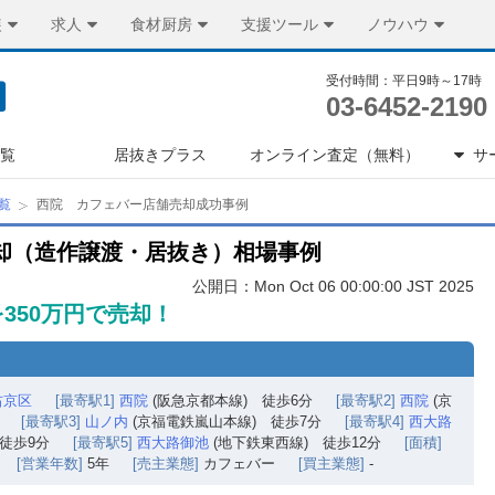
装
求人
食材厨房
支援ツール
ノウハウ
受付時間：平日9時～17時
03-6452-2190
一覧
居抜きプラス
オンライン査定（無料）
サ
覧
西院 カフェバー店舗売却成功事例
却（造作譲渡・居抜き）相場事例
公開日：Mon Oct 06 00:00:00 JST 2025
350万円で売却！
右京区
[最寄駅1]
西院
(阪急京都本線) 徒歩6分
[最寄駅2]
西院
(京
[最寄駅3]
山ノ内
(京福電鉄嵐山本線) 徒歩7分
[最寄駅4]
西大路
徒歩9分
[最寄駅5]
西大路御池
(地下鉄東西線) 徒歩12分
[面積]
[営業年数]
5年
[売主業態]
カフェバー
[買主業態]
-