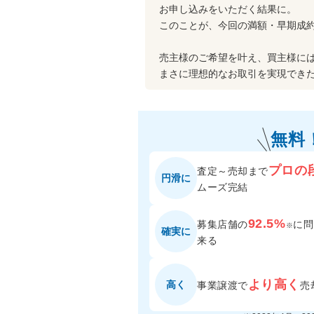
お申し込みをいただく結果に。
このことが、今回の満額・早期成
売主様のご希望を叶え、買主様に
まさに理想的なお取引を実現でき
無料
プロの
査定～売却まで
円滑に
ムーズ完結
92.5%
募集店舗の
に
問
※
確実に
来る
より高く
高く
事業譲渡で
売