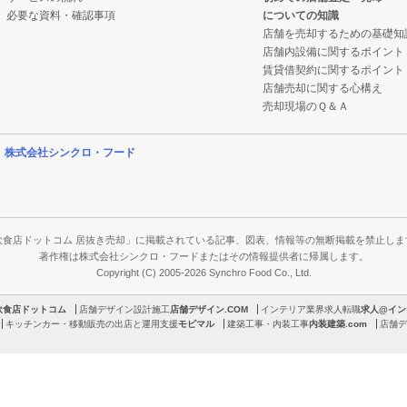
必要な資料・確認事項
についての知識
店舗を売却するための基礎知
店舗内設備に関するポイント
賃貸借契約に関するポイント
店舗売却に関する心構え
売却現場のＱ＆Ａ
営
株式会社シンクロ・フード
飲食店ドットコム 居抜き売却」に掲載されている記事、図表、情報等の無断掲載を禁止しま
著作権は株式会社シンクロ・フードまたはその情報提供者に帰属します。
Copyright (C) 2005-2026 Synchro Food Co., Ltd.
飲食店ドットコム
店舗デザイン設計施工
店舗デザイン.COM
インテリア業界求人転職
求人@イン
キッチンカー・移動販売の出店と運用支援
モビマル
建築工事・内装工事
内装建築.com
店舗デ