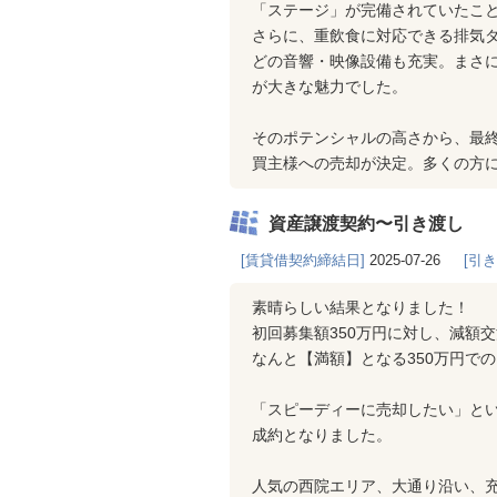
「ステージ」が完備されていたこと
さらに、重飲食に対応できる排気
どの音響・映像設備も充実。まさ
が大きな魅力でした。
そのポテンシャルの高さから、最
買主様への売却が決定。多くの方
資産譲渡契約〜引き渡し
[賃貸借契約締結日]
2025-07-26
[引
素晴らしい結果となりました！
初回募集額350万円に対し、減額
なんと【満額】となる350万円で
「スピーディーに売却したい」と
成約となりました。
人気の西院エリア、大通り沿い、