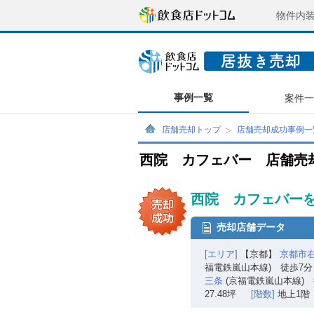
物件内
事例一覧
案件
店舗売却トップ
店舗売却成功事例一
西院 カフェバー 店舗売
西院 カフェバーを
売却店舗データ
[エリア]
【京都】
京都市
福電鉄嵐山本線) 徒歩7分
三条
(京福電鉄嵐山本線) 
27.48坪
[階数]
地上1階