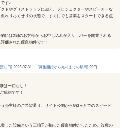
です♪
ダクトやグリストラップに加え、プロジェクターやスピーカーな
に至れり尽くせりの状態で、すぐにでも営業をスタートできる点
終的には2組のお客様からお申し込みが入り、バーを開業される
に評価された優良物件です！
き渡し日]
2025-07-31
[募集開始から売却までの期間]
99日
交渉は一切なし！
のご成約です！
いう売主様のご希望通り、サイト公開から約3ヶ月でのスピード
充実した設備という三拍子が揃った優良物件だったため、複数の