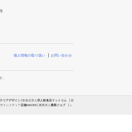
識
個人情報の取り扱い
お問い合わせ
す。
テリアデザイン
飲食店求人
求人飲食店ドットコム
居
ザインメディア
店舗HACKS
農業求人
農業ジョブ
シ