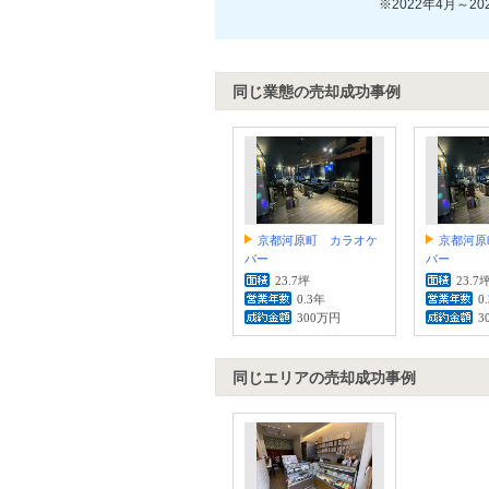
※2022年4月～2
同じ業態の売却成功事例
京都河原町 カラオケ
京都河原
バー
バー
23.7坪
23.7
0.3年
0
300万円
3
同じエリアの売却成功事例