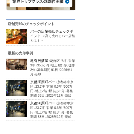
店舗売却のチェックポイント
バーの店舗売却チェックポ
イント
＜高く売れるバー店舗
とは？＞
最新の売却事例
亀有居酒屋
/
葛飾区
/
6坪
/
営業
3年
/
350万円
/
地上1階
/
駅 徒歩
2分
/
募集期間 91日
/
2026年1
月 売却
京都河原町バー
/
京都市中京
区
/
23.7坪
/
営業 0.3年
/
300万
円
/
地上2階
/
駅 徒歩5分
/
募集
期間 53日
/
2025年12月 売却
京都河原町バー
/
京都市中京
区
/
23.7坪
/
営業 0.3年
/
300万
円
/
地上2階
/
駅 徒歩5分
/
募集
期間 53日
/
2025年12月 売却