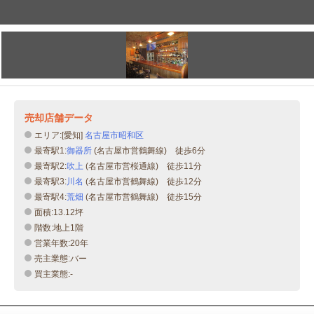
売却店舗データ
エリア:[愛知]
名古屋市昭和区
最寄駅1:
御器所
(名古屋市営鶴舞線) 徒歩6分
最寄駅2:
吹上
(名古屋市営桜通線) 徒歩11分
最寄駅3:
川名
(名古屋市営鶴舞線) 徒歩12分
最寄駅4:
荒畑
(名古屋市営鶴舞線) 徒歩15分
面積:13.12坪
階数:地上1階
営業年数:20年
売主業態:バー
買主業態:-