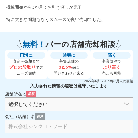
掲載開始から3か月でお引き渡しが完了！
特に大きな問題もなくスムーズで良い売却でした。
無料！
バーの
店舗売却相談
円滑に
確実に
高く
査定～売却まで
募集店舗の
事業譲渡で
プロの段取り
92.5%
より高く
でス
に
※
ムーズ完結
問い合わせが来る
売却も可能
※2022年4月～2023年3月末の実績
入力された情報の秘密は厳守いたします
店舗所在地
必須
会社（店舗）名
任意