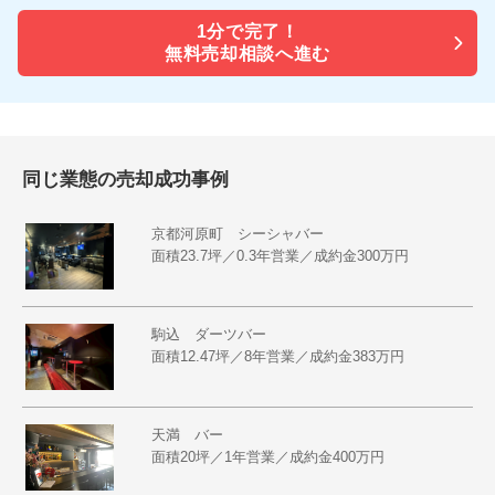
1分で
完了！
無料売却相談へ進む
同じ業態の売却成功事例
京都河原町 シーシャバー
面積23.7坪／0.3年営業／成約金300万円
駒込 ダーツバー
面積12.47坪／8年営業／成約金383万円
天満 バー
面積20坪／1年営業／成約金400万円