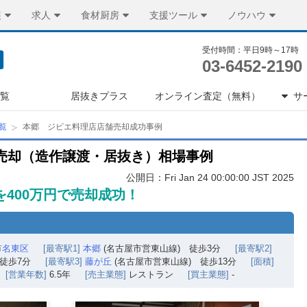
装
求人
食材厨房
支援ツール
ノウハウ
受付時間：平日9時～17時
03-6452-2190
一覧
居抜きプラス
オンライン査定（無料）
サ
覧
本郷 ジビエ料理店店舗売却成功事例
売却（造作譲渡・居抜き）相場事例
公開日：Fri Jan 24 00:00:00 JST 2025
を400万円で売却成功！
市名東区
[最寄駅1]
本郷
(名古屋市営東山線) 徒歩3分
[最寄駅2]
徒歩7分
[最寄駅3]
藤が丘
(名古屋市営東山線) 徒歩13分
[面積]
[営業年数]
6.5年
[売主業態]
レストラン
[買主業態]
-