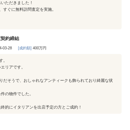
絡いただきました！
、すぐに無料訪問査定を実施。
渡契約締結
4-03-28
[成約額]
400万円
す。
いエリアです。
かりだそうで、おしゃれなアンティークも飾られており綺麗な状
条件の物件でした。
最終的にイタリアンを出店予定の方とご成約！