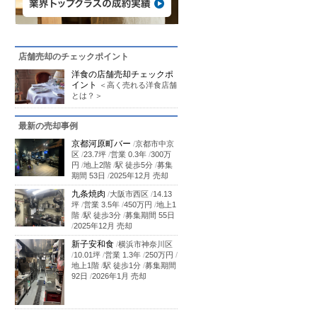
店舗売却のチェックポイント
洋食の店舗売却チェックポ
イント
＜高く売れる洋食店舗
とは？＞
最新の売却事例
京都河原町バー
/
京都市中京
区
/
23.7坪
/
営業 0.3年
/
300万
円
/
地上2階
/
駅 徒歩5分
/
募集
期間 53日
/
2025年12月 売却
九条焼肉
/
大阪市西区
/
14.13
坪
/
営業 3.5年
/
450万円
/
地上1
階
/
駅 徒歩3分
/
募集期間 55日
/
2025年12月 売却
新子安和食
/
横浜市神奈川区
/
10.01坪
/
営業 1.3年
/
250万円
/
地上1階
/
駅 徒歩1分
/
募集期間
92日
/
2026年1月 売却