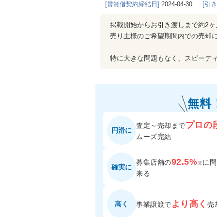
[賃貸借契約締結日]
2024-04-30
[引
掲載開始からお引き渡しまで約2ヶ
売り主様のご希望期間内での売却
特に大きな問題もなく、スピーデ
無料
プロの
査定～売却まで
円滑に
ムーズ完結
92.5%
募集店舗の
に
問
※
確実に
来る
より高く
高く
事業譲渡で
売