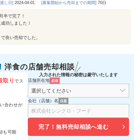
き渡し日]
2024-04-01
[募集開始から売却までの期間]
70日
月半で完了！
に成功しました！
ィで良い売却でした。
！
洋食の
店舗売却相談
入力された情報の秘密は厳守いたします
段取り
店舗所在地
でス
必須
会社（店舗）名
任意
い合わせが
完了！
無料売却相談へ進む
却も可能