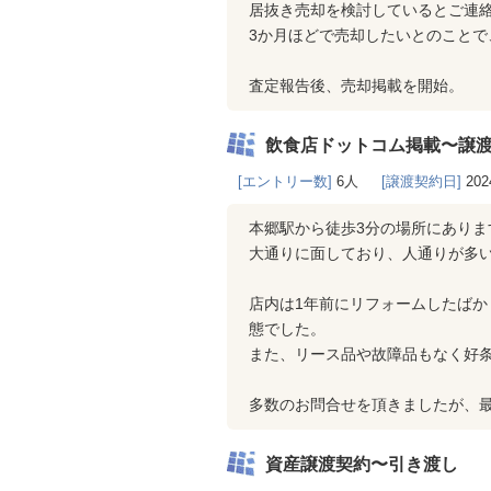
居抜き売却を検討しているとご連
3か月ほどで売却したいとのことで
査定報告後、売却掲載を開始。
飲食店ドットコム掲載〜譲
[エントリー数]
6人
[譲渡契約日]
202
本郷駅から徒歩3分の場所にありま
大通りに面しており、人通りが多
店内は1年前にリフォームしたば
態でした。
また、リース品や故障品もなく好
多数のお問合せを頂きましたが、
資産譲渡契約〜引き渡し