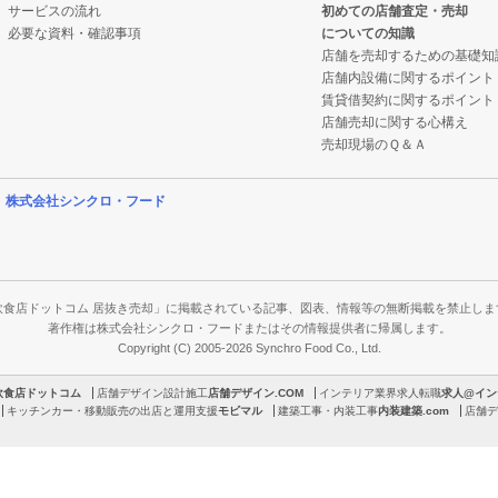
サービスの流れ
初めての店舗査定・売却
必要な資料・確認事項
についての知識
店舗を売却するための基礎知
店舗内設備に関するポイント
賃貸借契約に関するポイント
店舗売却に関する心構え
売却現場のＱ＆Ａ
営
株式会社シンクロ・フード
飲食店ドットコム 居抜き売却」に掲載されている記事、図表、情報等の無断掲載を禁止しま
著作権は株式会社シンクロ・フードまたはその情報提供者に帰属します。
Copyright (C) 2005-2026 Synchro Food Co., Ltd.
飲食店ドットコム
店舗デザイン設計施工
店舗デザイン.COM
インテリア業界求人転職
求人@イン
キッチンカー・移動販売の出店と運用支援
モビマル
建築工事・内装工事
内装建築.com
店舗デ