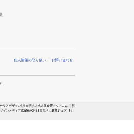
識
個人情報の取り扱い
お問い合わせ
す。
テリアデザイン
飲食店求人
求人飲食店ドットコム
居
ザインメディア
店舗HACKS
農業求人
農業ジョブ
シ