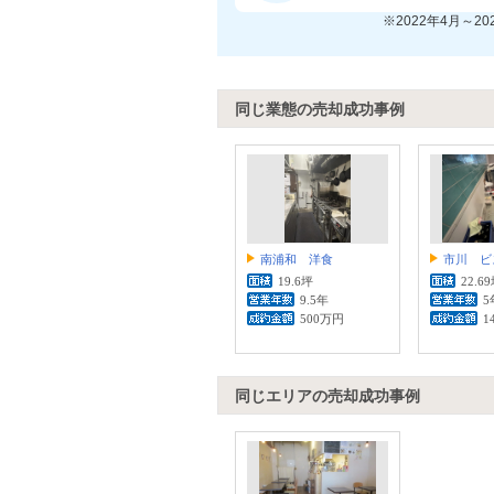
※2022年4月～2
同じ業態の売却成功事例
南浦和 洋食
市川 ビ
19.6坪
22.6
9.5年
5
500万円
1
同じエリアの売却成功事例