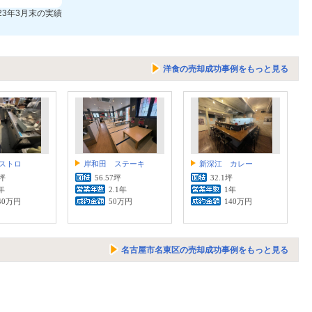
023年3月末の実績
洋食の売却成功事例をもっと見る
ストロ
岸和田 ステーキ
新深江 カレー
9坪
56.57坪
32.1坪
年
2.1年
1年
40万円
50万円
140万円
名古屋市名東区の売却成功事例をもっと見る