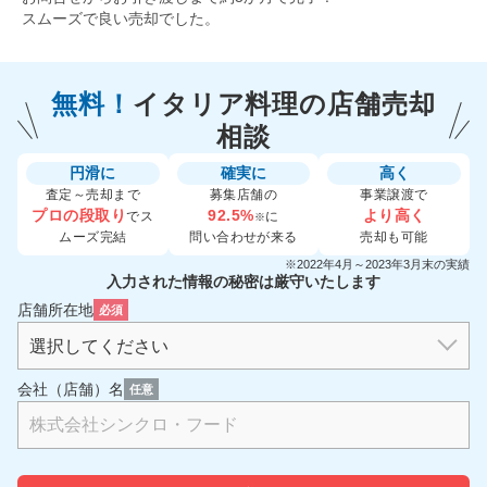
スムーズで良い売却でした。
無料！
イタリア料理の
店舗売却
相談
円滑に
確実に
高く
査定～売却まで
募集店舗の
事業譲渡で
プロの段取り
92.5%
より高く
でス
に
※
ムーズ完結
問い合わせが来る
売却も可能
※2022年4月～2023年3月末の実績
入力された情報の秘密は厳守いたします
店舗所在地
必須
会社（店舗）名
任意