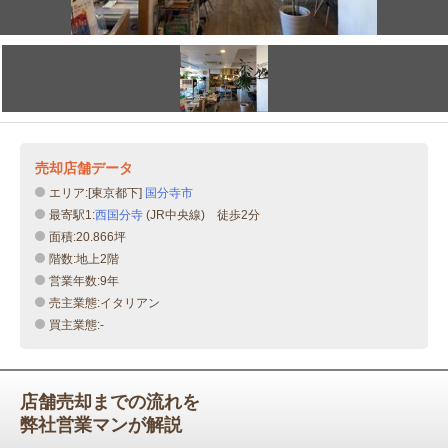
売却店舗データ
エリア:[東京都下]
国分寺市
最寄駅1:
西国分寺
(JR中央線) 徒歩2分
面積:20.866坪
階数:地上2階
営業年数:9年
売主業態:イタリアン
買主業態:-
店舗売却までの流れを
弊社営業マンが解説