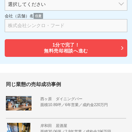
会社（店舗）名
任意
1分で
完了！
無料売却相談へ進む
同じ業態の売却成功事例
西ヶ原 ダイニングバー
面積10.89坪／6年営業／成約金220万円
岸和田 居酒屋
面積30.06坪／2.8年営業／成約金196万円