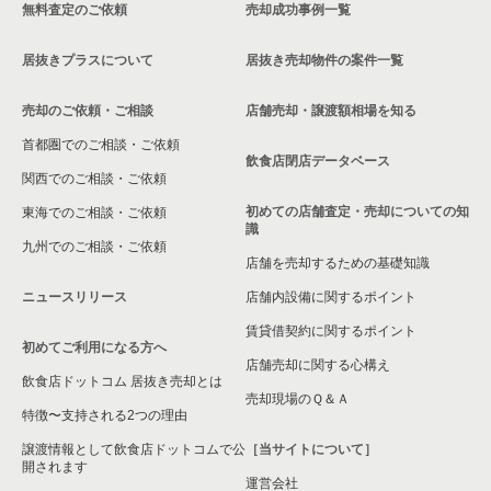
無料査定のご依頼
売却成功事例一覧
居抜きプラスについて
居抜き売却物件の案件一覧
売却のご依頼・ご相談
店舗売却・譲渡額相場を知る
首都圏でのご相談・ご依頼
飲食店閉店データベース
関西でのご相談・ご依頼
初めての店舗査定・売却についての知
東海でのご相談・ご依頼
識
九州でのご相談・ご依頼
店舗を売却するための基礎知識
ニュースリリース
店舗内設備に関するポイント
賃貸借契約に関するポイント
初めてご利用になる方へ
店舗売却に関する心構え
飲食店ドットコム 居抜き売却とは
売却現場のＱ＆Ａ
特徴〜支持される2つの理由
譲渡情報として飲食店ドットコムで公
［当サイトについて］
開されます
運営会社