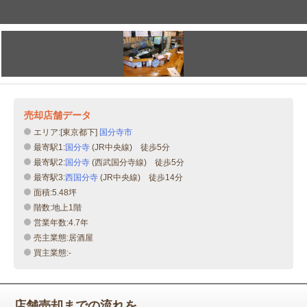
売却店舗データ
エリア:[東京都下]
国分寺市
最寄駅1:
国分寺
(JR中央線) 徒歩5分
最寄駅2:
国分寺
(西武国分寺線) 徒歩5分
最寄駅3:
西国分寺
(JR中央線) 徒歩14分
面積:5.48坪
階数:地上1階
営業年数:4.7年
売主業態:居酒屋
買主業態:-
店舗売却までの流れを