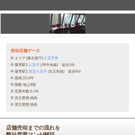
売却店舗データ
エリア:[東京都下]
八王子市
最寄駅1:
八王子
(JR中央線) 徒歩3分
最寄駅2:
京王八王子
(京王本線) 徒歩8分
面積:23.6坪
階数:地上8階
営業年数:0.1年
売主業態:焼肉
買主業態:焼肉
店舗売却までの流れを
弊社営業マンが解説