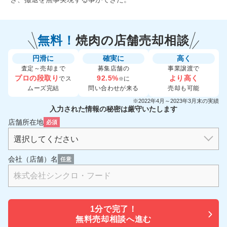
無料！
焼肉の
店舗売却相談
円滑に
確実に
高く
査定～売却まで
募集店舗の
事業譲渡で
プロの段取り
92.5%
より高く
でス
に
※
ムーズ完結
問い合わせが来る
売却も可能
※2022年4月～2023年3月末の実績
入力された情報の秘密は厳守いたします
店舗所在地
必須
会社（店舗）名
任意
1分で
完了！
無料売却相談へ進む