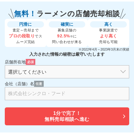
無料！
ラーメンの
店舗売却相談
円滑に
確実に
高く
査定～売却まで
募集店舗の
事業譲渡で
プロの段取り
92.5%
より高く
でス
に
※
ムーズ完結
問い合わせが来る
売却も可能
※2022年4月～2023年3月末の実績
入力された情報の秘密は厳守いたします
店舗所在地
必須
会社（店舗）名
任意
1分で
完了！
無料売却相談へ進む