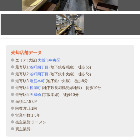
売却店舗データ
エリア:[大阪]
大阪市中央区
最寄駅1:
谷町四丁目
(地下鉄谷町線) 徒歩5分
最寄駅2:
谷町四丁目
(地下鉄中央線) 徒歩5分
最寄駅3:
堺筋本町
(地下鉄中央線) 徒歩8分
最寄駅4:
松屋町
(地下鉄長堀鶴見緑地線) 徒歩10分
最寄駅5:
天満橋
(京阪本線) 徒歩10分
面積:17.87坪
階数:地上1階
営業年数:1.5年
売主業態:ラーメン
買主業態:-