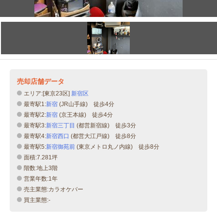
売却店舗データ
エリア:[東京23区]
新宿区
最寄駅1:
新宿
(JR山手線) 徒歩4分
最寄駅2:
新宿
(京王本線) 徒歩4分
最寄駅3:
新宿三丁目
(都営新宿線) 徒歩3分
最寄駅4:
新宿西口
(都営大江戸線) 徒歩8分
最寄駅5:
新宿御苑前
(東京メトロ丸ノ内線) 徒歩8分
面積:7.281坪
階数:地上3階
営業年数:1年
売主業態:カラオケバー
買主業態:-