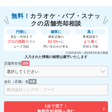
無料！
カラオケ・パブ・スナッ
クの
店舗売却相談
円滑に
確実に
高く
査定～売却まで
募集店舗の
事業譲渡で
プロの段取り
92.5%
より高く
でス
に
※
ムーズ完結
問い合わせが来る
売却も可能
※2022年4月～2023年3月末の実績
入力された情報の秘密は厳守いたします
店舗所在地
必須
会社（店舗）名
任意
1分で
完了！
無料売却相談へ進む