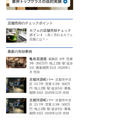
店舗売却のチェックポイント
カフェの店舗売却チェック
ポイント
＜高く売れるカフェ
店舗とは？＞
最新の売却事例
亀有居酒屋
/
葛飾区
/
6坪
/
営業
3年
/
350万円
/
地上1階
/
駅 徒歩
2分
/
募集期間 91日
/
2026年1
月 売却
京都河原町バー
/
京都市中京
区
/
23.7坪
/
営業 0.3年
/
300万
円
/
地上2階
/
駅 徒歩5分
/
募集
期間 53日
/
2025年12月 売却
京都河原町バー
/
京都市中京
区
/
23.7坪
/
営業 0.3年
/
300万
円
/
地上2階
/
駅 徒歩5分
/
募集
期間 53日
/
2025年12月 売却