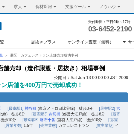
装
求人
食材厨房
支援ツール
ノウハウ
受付時間：平日9時～17時
03-6452-2190
一覧
居抜きプラス
オンライン査定（無料）
サ
覧
港区 カフェレストラン店舗売却成功事例
店舗売却（造作譲渡・居抜き）相場事例
公開日：Sat Jun 13 00:00:00 JST 2009
ン店舗を400万円で売却成功！
区
[最寄駅1]
神谷町
(東京メトロ日比谷線) 徒歩3分
[最寄駅2]
六
北線) 徒歩8分
[最寄駅3]
赤羽橋
(都営大江戸線) 徒歩8分
[最寄
徒歩10分
[最寄駅5]
麻布十番
(都営大江戸線) 徒歩10分
[面積]
[営業年数]
1.5年
[売主業態]
カフェレストラン
[買主業態]
イ