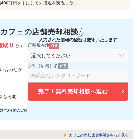
400万円を手にしての撤退を実現した。
カフェの
店舗売却相談
入力された情報の秘密は厳守いたします
段取り
店舗所在地
でス
必須
会社（店舗）名
任意
い合わせが
完了！
無料売却相談へ進む
却も可能
023年3月末の実績
カフェの売却成功事例をもっと見る