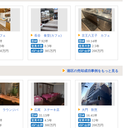
フェ
長谷 食堂(カフェ)
京王八王子 カフェ
2坪
7.92坪
10.14坪
.3年
0.3年
2.5年
30万円
385万円
200万円
港区の売却成功事例をもっと見る
 ラウンジバ
広尾 ステーキ店
大門 割烹
35.13坪
16.41坪
2坪
4.5年
12年
年
300万円
200万円