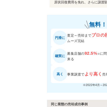
原状回復費用を免れ、さらに譲渡額
無料！
プロの
査定～売却まで
円滑に
ムーズ完結
92.5%
募集店舗の
に
問
※
確実に
来る
より高く
高く
事業譲渡で
売
※2022年4月～2
同じ業態の売却成功事例