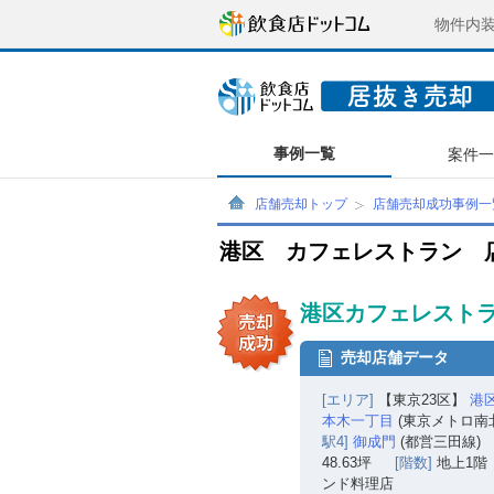
物件内
事例一覧
案件
店舗売却トップ
店舗売却成功事例一
港区 カフェレストラン 
港区カフェレストラ
売却店舗データ
[エリア]
【東京23区】
港
本木一丁目
(東京メトロ南
駅4]
御成門
(都営三田線) 
48.63坪
[階数]
地上1階
ンド料理店