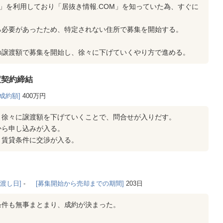
M」を利用しており「居抜き情報.COM」を知っていた為、すぐに
る必要があったため、特定されない住所で募集を開始する。
の譲渡額で募集を開始し、徐々に下げていくやり方で進める。
渡契約締結
[成約額]
400万円
、徐々に譲渡額を下げていくことで、問合せが入りだす。
から申し込みが入る。
、賃貸条件に交渉が入る。
き渡し日]
-
[募集開始から売却までの期間]
203日
条件も無事まとまり、成約が決まった。