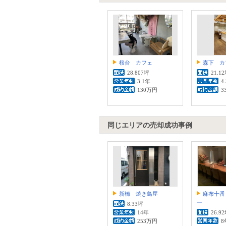
桜台 カフェ
森下 カ
28.807坪
21.1
3.1年
4
130万円
3
同じエリアの売却成功事例
新橋 焼き鳥屋
麻布十番
ー
8.33坪
14年
26.9
253万円
8