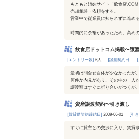
もともと姉妹サイト「飲食店.CO
売却相談・依頼をする。
営業中で従業員に知られずに進め
時間的に余裕があったため、高め
飲食店ドットコム掲載〜譲
[エントリー数]
6人
[譲渡契約日]
最初は問合せ自体が少なかったが
何件か内見があり、その中の一人
譲渡額はすぐに折り合いがつくが
資産譲渡契約〜引き渡し
[賃貸借契約締結日]
2009-06-01
[引
すぐに貸主との交渉に入り、賃貸