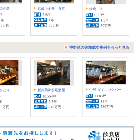
焼き鳥
武蔵小金井 食堂
鎌倉 丼
1坪
7.6坪
6.71坪
8年
1年
1.5年
20万円
80万円
50万円
中野区の売却成功事例をもっと見る
中野 ダイニングバー
きとり
新井薬師前居酒屋
13.83坪
坪
10.554坪
11年
年
5.5年
580万円
80万円
240万円