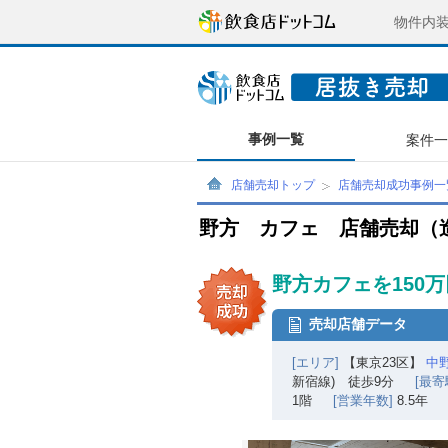
物件内
事例一覧
案件
店舗売却トップ
店舗売却成功事例一
野方 カフェ 店舗売却（
野方カフェを150
売却店舗データ
[エリア]
【東京23区】
中
新宿線) 徒歩9分
[最寄
1階
[営業年数]
8.5年