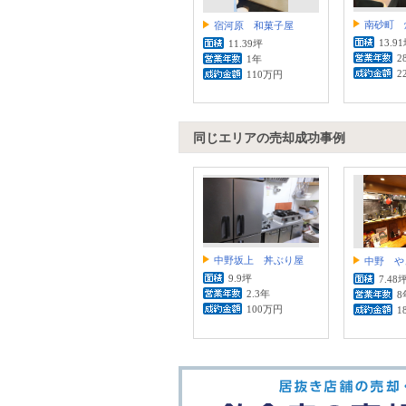
南砂町 
宿河原 和菓子屋
13.9
11.39坪
2
1年
2
110万円
同じエリアの売却成功事例
中野坂上 丼ぶり屋
中野 や
9.9坪
7.48
2.3年
8
100万円
1