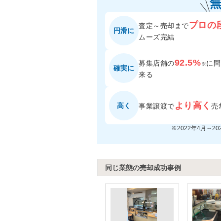
プロの
査定～売却まで
円滑に
ムーズ完結
92.5%
募集店舗の
に
問
※
確実に
来る
より高く
高く
事業譲渡で
売
※2022年4月～2
同じ業態の売却成功事例