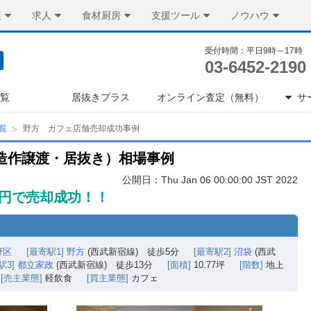
装
求人
食材厨房
支援ツール
ノウハウ
受付時間：平日9時～17時
03-6452-2190
一覧
居抜きプラス
オンライン査定（無料）
サ
覧
野方 カフェ店舗売却成功事例
造作譲渡・居抜き）相場事例
公開日：Thu Jan 06 00:00:00 JST 2022
万円で売却成功！！
野区
[最寄駅1]
野方
(西武新宿線) 徒歩5分
[最寄駅2]
沼袋
(西武
駅3]
都立家政
(西武新宿線) 徒歩13分
[面積]
10.77坪
[階数]
地上
[売主業態]
軽飲食
[買主業態]
カフェ