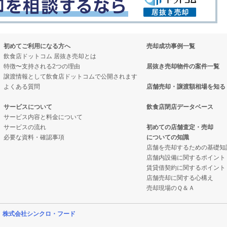
初めてご利用になる方へ
売却成功事例一覧
飲食店ドットコム 居抜き売却とは
特徴〜支持される2つの理由
居抜き売却物件の案件一覧
譲渡情報として飲食店ドットコムで公開されます
よくある質問
店舗売却・譲渡額相場を知る
サービスについて
飲食店閉店データベース
サービス内容と料金について
サービスの流れ
初めての店舗査定・売却
必要な資料・確認事項
についての知識
店舗を売却するための基礎知
店舗内設備に関するポイント
賃貸借契約に関するポイント
店舗売却に関する心構え
売却現場のＱ＆Ａ
営
株式会社シンクロ・フード