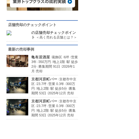
店舗売却のチェックポイント
の店舗売却チェックポイン
ト
＜高く売れる店舗とは？＞
最新の売却事例
亀有居酒屋
/
葛飾区
/
6坪
/
営業
3年
/
350万円
/
地上1階
/
駅 徒歩
2分
/
募集期間 91日
/
2026年1
月 売却
京都河原町バー
/
京都市中京
区
/
23.7坪
/
営業 0.3年
/
300万
円
/
地上2階
/
駅 徒歩5分
/
募集
期間 53日
/
2025年12月 売却
京都河原町バー
/
京都市中京
区
/
23.7坪
/
営業 0.3年
/
300万
円
/
地上2階
/
駅 徒歩5分
/
募集
期間 53日
/
2025年12月 売却