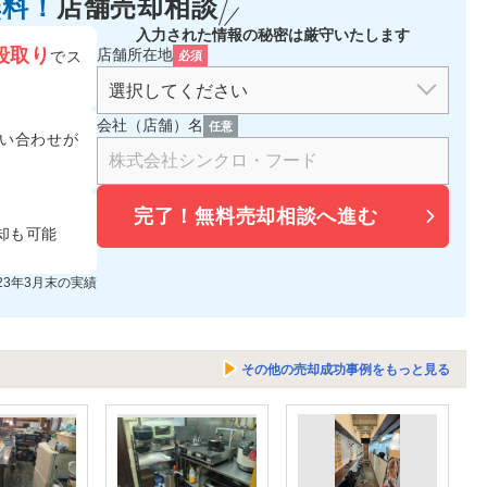
無料！
店舗売却相談
入力された情報の秘密は厳守いたします
段取り
店舗所在地
でス
必須
会社（店舗）名
任意
い合わせが
完了！
無料売却相談へ進む
却も可能
023年3月末の実績
その他の売却成功事例をもっと見る