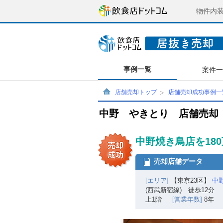
物件内
事例一覧
案件
店舗売却トップ
店舗売却成功事例一
中野 やきとり 店舗売却
中野焼き鳥店を18
売却店舗データ
[エリア]
【東京23区】
中
(西武新宿線) 徒歩12分
上1階
[営業年数]
8年