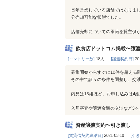
長年営業している店舗ではありま
分売却可能な状態でした。
店舗売却についての承諾を貸主側
飲食店ドットコム掲載〜譲
[エントリー数]
18人
[譲渡契約日]
20
募集開始からすぐに10件を超える
その中で諸々の条件を調整し、交
内見は15組ほど、お申し込みは4
入居審査や譲渡金額の交渉など3
資産譲渡契約〜引き渡し
[賃貸借契約締結日]
2021-03-10
[引