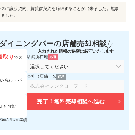
ーズに譲渡契約、賃貸借契約を締結することが出来ました。無事
りました。
・ダイニングバーの
店舗売却相談
入力された情報の秘密は厳守いたします
段取り
店舗所在地
でス
必須
会社（店舗）名
任意
い合わせが
完了！
無料売却相談へ進む
却も可能
023年3月末の実績