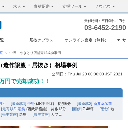
装
求人
食材厨房
支援ツール
ノウハウ
受付時間：平日9時～17時
03-6452-2190
一覧
居抜きプラス
オンライン査定（無料）
サ
覧
中野 やきとり店舗売却成功事例
（造作譲渡・居抜き）相場事例
公開日：Thu Jul 29 00:00:00 JST 2021
0万円で売却成功！！
野区
[最寄駅1]
中野
(JR中央線) 徒歩6分
[最寄駅2]
新井薬師前
[最寄駅3]
沼袋
(西武新宿線) 徒歩13分
[面積]
7.48坪
[階数]
地
[売主業態]
焼鳥
[買主業態]
カフェ