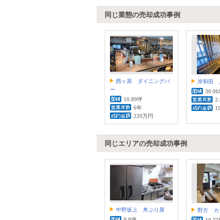
同じ業態の売却成功事例
西ヶ原 ダイニングバ
岸和田 
ー
30.0
10.89坪
2
6年
1
220万円
同じエリアの売却成功事例
中野坂上 丼ぶり屋
野方 カ
9.9坪
10.7