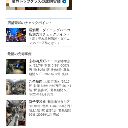
店舗売却のチェックポイント
居酒屋・ダイニングバーの
店舗売却チェックポイント
＜高く売れる居酒屋・ダイニ
ングバー店舗とは？＞
最新の売却事例
京都河原町バー
/
京都市中京
区
/
23.7坪
/
営業 0.3年
/
300万
円
/
地上2階
/
駅 徒歩5分
/
募集
期間 53日
/
2025年12月 売却
九条焼肉
/
大阪市西区
/
14.13
坪
/
営業 3.5年
/
450万円
/
地上1
階
/
駅 徒歩3分
/
募集期間 55日
/
2025年12月 売却
新子安和食
/
横浜市神奈川区
/
10.01坪
/
営業 1.3年
/
250万円
/
地上1階
/
駅 徒歩1分
/
募集期間
92日
/
2026年1月 売却