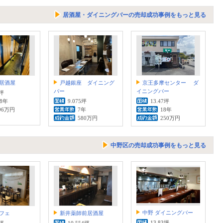
居酒屋・ダイニングバーの売却成功事例をもっと見る
居酒屋
戸越銀座 ダイニング
京王多摩センター ダ
バー
イニングバー
6坪
.8年
9.075坪
13.47坪
96万円
7年
18年
580万円
250万円
中野区の売却成功事例をもっと見る
中野 ダイニングバー
フェ
新井薬師前居酒屋
13.83坪
7坪
10.554坪