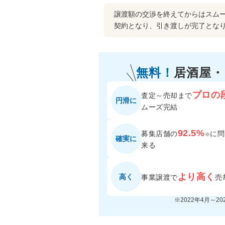
譲渡額の交渉を終えてからはスム
契約となり、引き渡しが完了とな
無料！
居酒屋
プロの
査定～売却まで
円滑に
ムーズ完結
92.5%
募集店舗の
に
問
※
確実に
来る
より高く
高く
事業譲渡で
売
※2022年4月～2