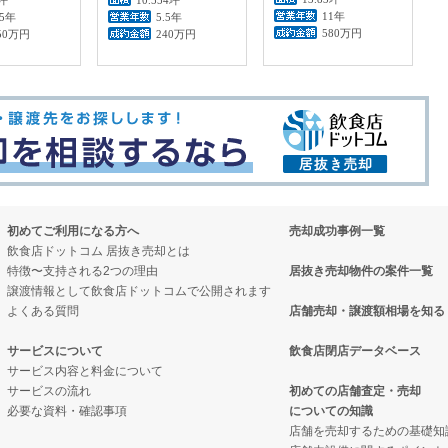
11年
.5年
5.5年
580万円
50万円
240万円
初めてご利用になる方へ
売却成功事例一覧
飲食店ドットコム 居抜き売却とは
特徴〜支持される2つの理由
居抜き売却物件の案件一覧
譲渡情報として飲食店ドットコムで公開されます
よくある質問
店舗売却・譲渡額相場を知る
サービスについて
飲食店閉店データベース
サービス内容と料金について
サービスの流れ
初めての店舗査定・売却
必要な資料・確認事項
についての知識
店舗を売却するための基礎知