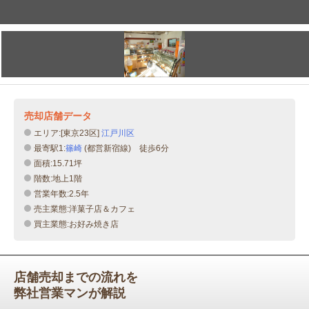
売却店舗データ
エリア:[東京23区]
江戸川区
最寄駅1:
篠崎
(都営新宿線) 徒歩6分
面積:15.71坪
階数:地上1階
営業年数:2.5年
売主業態:洋菓子店＆カフェ
買主業態:お好み焼き店
店舗売却までの流れを
弊社営業マンが解説