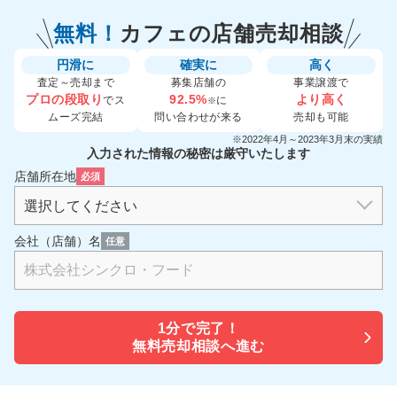
無料！
カフェの
店舗売却相談
円滑に
確実に
高く
査定～売却まで
募集店舗の
事業譲渡で
プロの段取り
92.5%
より高く
でス
に
※
ムーズ完結
問い合わせが来る
売却も可能
※2022年4月～2023年3月末の実績
入力された情報の秘密は厳守いたします
店舗所在地
必須
会社（店舗）名
任意
1分で
完了！
無料売却相談へ進む