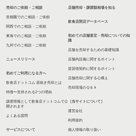
売却のご依頼・ご相談
店舗売却・譲渡額相場を知る
首都圏でのご相談・ご依頼
飲食店閉店データベース
関西でのご相談・ご依頼
初めての店舗査定・売却についての知
東海でのご相談・ご依頼
識
九州でのご相談・ご依頼
店舗を売却するための基礎知識
ニュースリリース
店舗内設備に関するポイント
賃貸借契約に関するポイント
初めてご利用になる方へ
店舗売却に関する心構え
飲食店ドットコム 居抜き売却とは
売却現場のＱ＆Ａ
特徴〜支持される2つの理由
譲渡情報として飲食店ドットコムで公
［当サイトについて］
開されます
運営会社
よくある質問
利用規約
サービスについて
個人情報の取り扱い