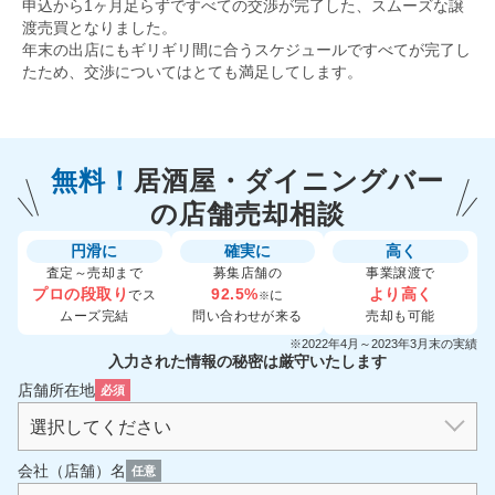
申込から1ヶ月足らずですべての交渉が完了した、スムーズな譲
渡売買となりました。
年末の出店にもギリギリ間に合うスケジュールですべてが完了し
たため、交渉についてはとても満足してします。
無料！
居酒屋・ダイニングバー
の
店舗売却相談
円滑に
確実に
高く
査定～売却まで
募集店舗の
事業譲渡で
プロの段取り
92.5%
より高く
でス
に
※
ムーズ完結
問い合わせが来る
売却も可能
※2022年4月～2023年3月末の実績
入力された情報の秘密は厳守いたします
店舗所在地
必須
会社（店舗）名
任意