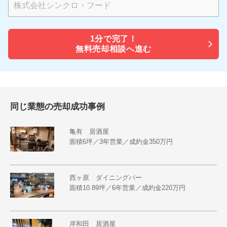
1分で
完了！
無料売却相談へ進む
同じ業態の売却成功事例
亀有 居酒屋
面積6坪／3年営業／成約金350万円
西ヶ原 ダイニングバー
面積10.89坪／6年営業／成約金220万円
岸和田 居酒屋