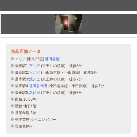
売却店舗データ
エリア:[東京23区]
世田谷区
最寄駅1:
下北沢
(京王井の頭線) 徒歩3分
最寄駅2:
下北沢
(小田急本線・小田原線) 徒歩3分
最寄駅3:
池ノ上
(京王井の頭線) 徒歩7分
最寄駅4:
世田谷代田
(小田急本線・小田原線) 徒歩7分
最寄駅5:
新代田
(京王井の頭線) 徒歩8分
面積:18.03坪
階数:地下1階
営業年数:3年
売主業態:ダイニングバー
買主業態:-