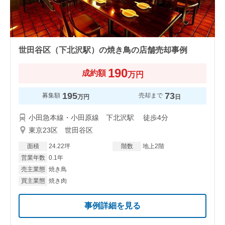
世田谷区（下北沢駅）の焼き鳥の店舗売却事例
190
成約額
万円
195
73
募集額
売却まで
万円
日
小田急本線・小田原線 下北沢駅 徒歩4分
東京23区 世田谷区
面積
24.22坪
階数
地上2階
営業年数
0.1年
売主業態
焼き鳥
買主業態
焼き肉
事例詳細を見る