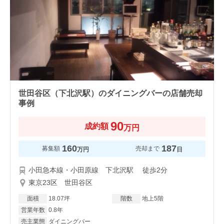
世田谷区（下北沢駅）のダイニングバーの店舗売却
事例
90
成約額
万円
160
187
募集額
売却まで
万円
日
小田急本線・小田原線 下北沢駅 徒歩2分
東京23区 世田谷区
面積
18.07坪
階数
地上5階
営業年数
0.8年
売主業態
ダイニングバー