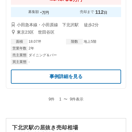
-
112
募集額
売却まで
万円
日
小田急本線・小田原線 下北沢駅 徒歩2分
東京23区 世田谷区
面積
18.07坪
階数
地上5階
営業年数
2年
売主業態
ダイニング＆バー
買主業態
-
事例詳細を見る
9件
1
〜
9件表示
下北沢駅の居抜き売却相場