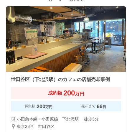
世田谷区（下北沢駅）のカフェの店舗売却事例
200
成約額
万円
200
66
募集額
売却まで
万円
日
小田急本線・小田原線 下北沢駅 徒歩3分
東京23区 世田谷区