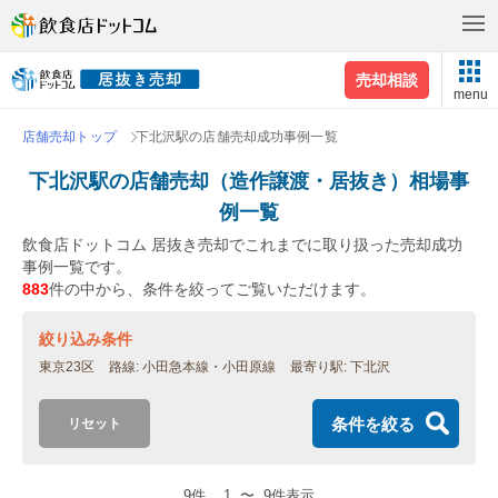
売却相談
menu
店舗売却トップ
下北沢駅の店舗売却成功事例一覧
下北沢駅の店舗売却（造作譲渡・居抜き）相場事
例一覧
飲食店ドットコム 居抜き売却でこれまでに取り扱った売却成功
事例一覧です。
883
件の中から、条件を絞ってご覧いただけます。
絞り込み条件
東京23区
路線
小田急本線・小田原線
最寄り駅
下北沢
条件を絞る
リセット
9件
1
〜
9件表示