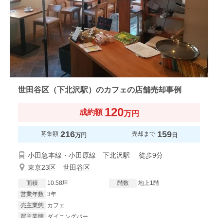
世田谷区（下北沢駅）のカフェの店舗売却事例
120
成約額
万円
216
159
募集額
売却まで
万円
日
小田急本線・小田原線 下北沢駅 徒歩9分
東京23区 世田谷区
面積
10.58坪
階数
地上1階
営業年数
3年
売主業態
カフェ
買主業態
ダイニングバー