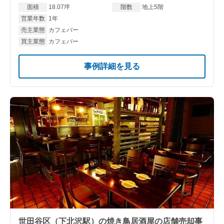
面積
18.07坪
階数
地上5階
営業年数
1年
売主業態
カフェバー
買主業態
カフェバー
事例詳細を見る
世田谷区（下北沢駅）の焼き鳥居酒屋の店舗売却事