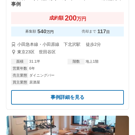
事例
200
成約額
万円
540
117
募集額
売却まで
万円
日
小田急本線・小田原線 下北沢駅 徒歩2分
東京23区 世田谷区
面積
31.1坪
階数
地上1階
営業年数
6年
売主業態
ダイニングバー
買主業態
居酒屋
事例詳細を見る