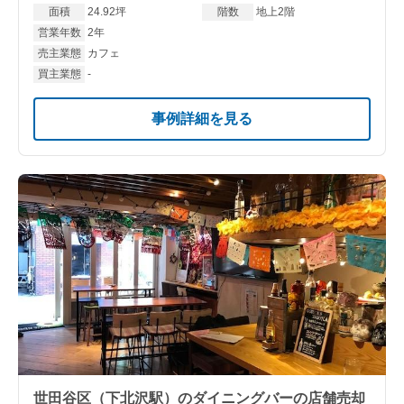
面積
24.92坪
階数
地上2階
営業年数
2年
売主業態
カフェ
買主業態
-
事例詳細を見る
世田谷区（下北沢駅）のダイニングバーの店舗売却