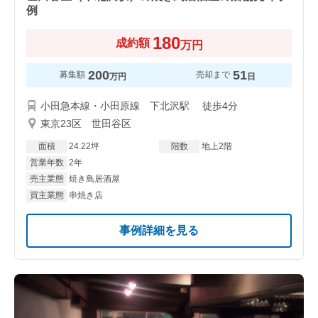
例
180
成約額
万円
200
51
募集額
売却まで
万円
日
小田急本線・小田原線 下北沢駅 徒歩4分
東京23区 世田谷区
面積
24.22坪
階数
地上2階
営業年数
2年
売主業態
焼き鳥居酒屋
買主業態
串焼き店
事例詳細を見る