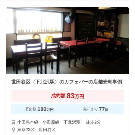
世田谷区（下北沢駅）のカフェバーの店舗売却事例
83
成約額
万円
180
77
募集額
売却まで
万円
日
小田急本線・小田原線 下北沢駅 徒歩2分
東京23区 世田谷区