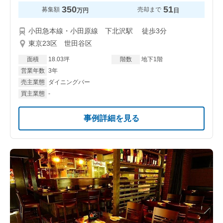
350
51
募集額
売却まで
万円
日
小田急本線・小田原線 下北沢駅 徒歩3分
東京23区 世田谷区
面積
18.03坪
階数
地下1階
営業年数
3年
売主業態
ダイニングバー
買主業態
-
事例詳細を見る