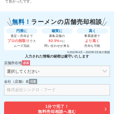
て良かったです。
無料！
ラーメンの
店舗売却相談
円滑に
確実に
高く
査定～売却まで
募集店舗の
事業譲渡で
プロの段取り
92.5%
より高く
でス
に
※
ムーズ完結
問い合わせが来る
売却も可能
※2022年4月～2023年3月末の実績
入力された情報の秘密は厳守いたします
店舗所在地
必須
会社（店舗）名
任意
1分で
完了！
無料売却相談へ進む