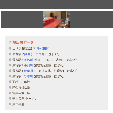
売却店舗データ
エリア:[東京23区]
千代田区
最寄駅1:
神田
(JR中央線) 徒歩4分
最寄駅2:
淡路町
(東京メトロ丸ノ内線) 徒歩4分
最寄駅3:
小川町
(都営新宿線) 徒歩4分
最寄駅4:
秋葉原
(JR京浜東北・根岸線) 徒歩5分
最寄駅5:
岩本町
(都営新宿線) 徒歩5分
面積:13.46坪
階数:地上1階
営業年数:1年
売主業態:ラーメン
買主業態:-