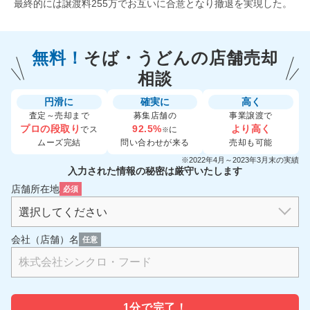
最終的には譲渡料255万でお互いに合意となり撤退を実現した。
無料！
そば・うどんの
店舗売却
相談
円滑に
確実に
高く
査定～売却まで
募集店舗の
事業譲渡で
プロの段取り
92.5%
より高く
でス
に
※
ムーズ完結
問い合わせが来る
売却も可能
※2022年4月～2023年3月末の実績
入力された情報の秘密は厳守いたします
店舗所在地
必須
会社（店舗）名
任意
1分で
完了！