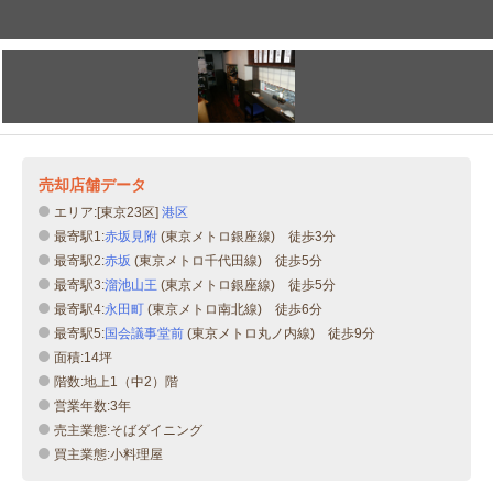
売却店舗データ
エリア:[東京23区]
港区
最寄駅1:
赤坂見附
(東京メトロ銀座線) 徒歩3分
最寄駅2:
赤坂
(東京メトロ千代田線) 徒歩5分
最寄駅3:
溜池山王
(東京メトロ銀座線) 徒歩5分
最寄駅4:
永田町
(東京メトロ南北線) 徒歩6分
最寄駅5:
国会議事堂前
(東京メトロ丸ノ内線) 徒歩9分
面積:14坪
階数:地上1（中2）階
営業年数:3年
売主業態:そばダイニング
買主業態:小料理屋