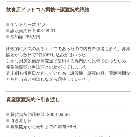
飲食店ドットコム掲載〜譲渡契約締結
エントリー数:11人
譲渡契約日:2008-08-31
成約額:255万円
比較的に人気のあるエリアであったので内見希望者も多く、募集
開始から数日で2件の申し込みがはいった。
しかし厨房設備が蕎麦屋で使用する専門的な設備であったため、
希望譲渡額と申込額との差がでてしまった。
売主側も撤退日が迫っていた為、譲渡額、譲渡内容、譲渡時期な
どを担当者と相談しながら調整していった。
資産譲渡契約〜引き渡し
賃貸借契約締結日: 2008-09-30
引き渡し日: -
募集開始から売却までの期間:68日