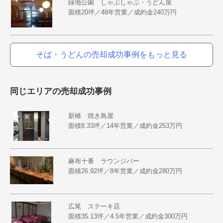
緑地公園 しゃぶしゃぶ・うどん屋
面積20坪／48年営業／成約金240万円
そば・うどんの売却成功事例をもっと見る
同じエリアの売却成功事例
新橋 焼き鳥屋
面積8.33坪／14年営業／成約金253万円
麻布十番 ラウンジバー
面積26.92坪／8年営業／成約金280万円
広尾 ステーキ店
面積35.13坪／4.5年営業／成約金300万円