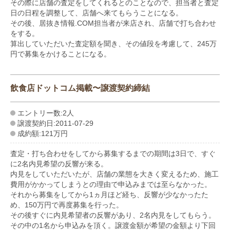
その際に店舗の査定をしてくれるとのことなので、担当者と査定
日の日程を調整して、店舗へ来てもらうことになる。
その後、居抜き情報.COM担当者が来店され、店舗で打ち合わせ
をする。
算出していただいた査定額を聞き、その値段を考慮して、245万
円で募集をかけることになる。
飲食店ドットコム掲載〜譲渡契約締結
エントリー数:2人
譲渡契約日:2011-07-29
成約額:121万円
査定・打ち合わせをしてから募集するまでの期間は3日で、すぐ
に2名内見希望の反響が来る。
内見をしていただいたが、店舗の業態を大きく変えるため、施工
費用がかかってしまうとの理由で申込みまでは至らなかった。
それから募集をしてから1ヵ月ほど経ち、反響が少なかったた
め、150万円で再度募集を行った。
その後すぐに内見希望者の反響があり、2名内見をしてもらう。
その中の1名から申込みを頂く。譲渡金額が希望の金額より下回