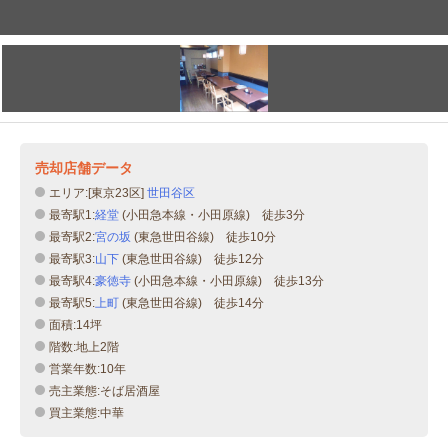
売却店舗データ
エリア:[東京23区]
世田谷区
最寄駅1:
経堂
(小田急本線・小田原線) 徒歩3分
最寄駅2:
宮の坂
(東急世田谷線) 徒歩10分
最寄駅3:
山下
(東急世田谷線) 徒歩12分
最寄駅4:
豪徳寺
(小田急本線・小田原線) 徒歩13分
最寄駅5:
上町
(東急世田谷線) 徒歩14分
面積:14坪
階数:地上2階
営業年数:10年
売主業態:そば居酒屋
買主業態:中華