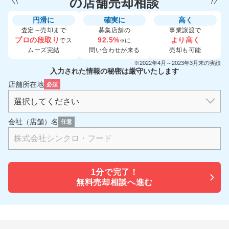
の
店舗売却相談
円滑に
確実に
高く
査定～売却まで
募集店舗の
事業譲渡で
プロの段取り
92.5%
より高く
でス
に
※
ムーズ完結
問い合わせが来る
売却も可能
※2022年4月～2023年3月末の実績
入力された情報の秘密は厳守いたします
店舗所在地
必須
会社（店舗）名
任意
1分で
完了！
無料売却相談へ進む