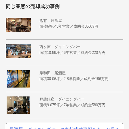
同じ業態の売却成功事例
亀有 居酒屋
面積6坪／3年営業／成約金350万円
西ヶ原 ダイニングバー
面積10.89坪／6年営業／成約金220万円
岸和田 居酒屋
面積30.06坪／2.8年営業／成約金196万円
戸越銀座 ダイニングバー
面積9.075坪／7年営業／成約金580万円