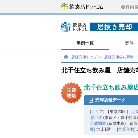
物件内
事例一覧
案件
店舗売却トップ
店舗売却成功事例一
北千住立ち飲み屋 店舗売
北千住立ち飲み屋店
売却店舗データ
[エリア]
【東京23区】
足
北千住
(東京メトロ千代田
京成関屋
(京成本線) 徒歩
数]
地上1階
[営業年数]