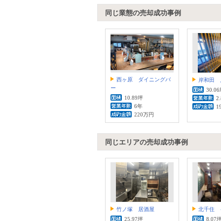
同じ業態の売却成功事例
西ヶ原 ダイニングバ
岸和田 
ー
30.0
10.89坪
2
6年
1
220万円
同じエリアの売却成功事例
竹ノ塚 居酒屋
北千住 
25.97坪
8.07