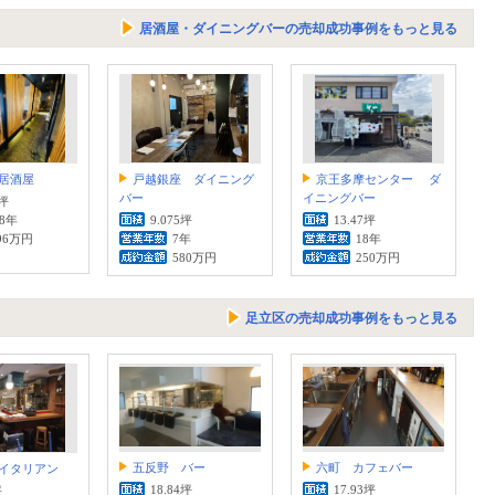
居酒屋・ダイニングバーの売却成功事例をもっと見る
居酒屋
戸越銀座 ダイニング
京王多摩センター ダ
バー
イニングバー
6坪
.8年
9.075坪
13.47坪
96万円
7年
18年
580万円
250万円
足立区の売却成功事例をもっと見る
五反野 バー
六町 カフェバー
イタリアン
18.84坪
17.93坪
坪