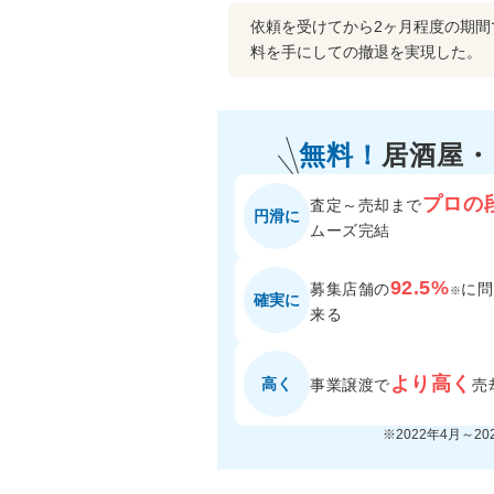
依頼を受けてから2ヶ月程度の期
料を手にしての撤退を実現した。
無料！
居酒屋
プロの
査定～売却まで
円滑に
ムーズ完結
92.5%
募集店舗の
に
問
※
確実に
来る
より高く
高く
事業譲渡で
売
※2022年4月～2