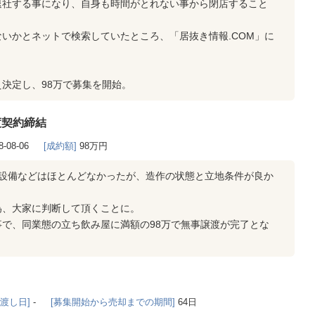
退社する事になり、自身も時間がとれない事から閉店すること
いかとネットで検索していたところ、「居抜き情報.COM」に
決定し、98万で募集を開始。
渡契約締結
8-08-06
[成約額]
98万円
房設備などはほとんどなかったが、造作の状態と立地条件が良か
。
為、大家に判断して頂くことに。
で、同業態の立ち飲み屋に満額の98万で無事譲渡が完了とな
き渡し日]
-
[募集開始から売却までの期間]
64日