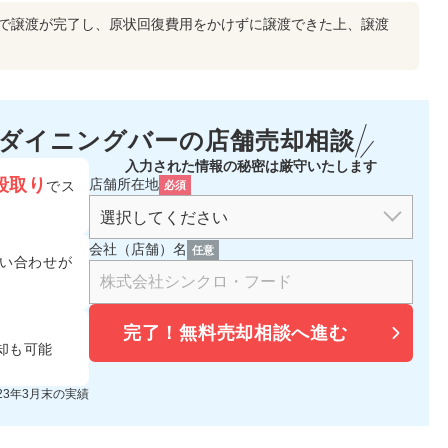
間で譲渡が完了し、原状回復費用をかけずに譲渡できた上、譲渡
・ダイニングバーの
店舗売却相談
入力された情報の秘密は厳守いたします
段取り
店舗所在地
でス
必須
会社（店舗）名
任意
い合わせが
完了！
無料売却相談へ進む
却も可能
023年3月末の実績