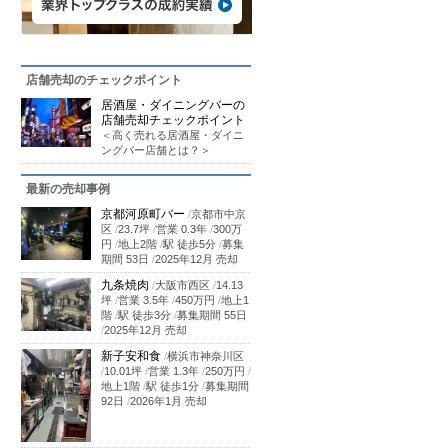
店舗売却のチェックポイント
居酒屋・ダイニングバーの
店舗売却チェックポイント
＜高く売れる居酒屋・ダイニ
ングバー店舗とは？＞
最新の売却事例
京都河原町バー
/
京都市中京
区
/
23.7坪
/
営業 0.3年
/
300万
円
/
地上2階
/
駅 徒歩5分
/
募集
期間 53日
/
2025年12月 売却
九条焼肉
/
大阪市西区
/
14.13
坪
/
営業 3.5年
/
450万円
/
地上1
階
/
駅 徒歩3分
/
募集期間 55日
/
2025年12月 売却
新子安和食
/
横浜市神奈川区
/
10.01坪
/
営業 1.3年
/
250万円
/
地上1階
/
駅 徒歩1分
/
募集期間
92日
/
2026年1月 売却