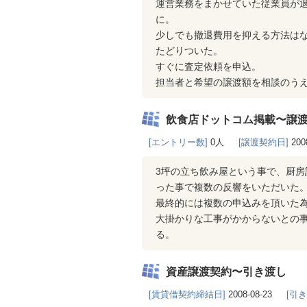
運営業務をまかせていた従業員が
に。
少しでも撤退費用を抑える方法はな
たどりついた。
すぐに査定依頼を申込。
担当者と希望の譲渡額を相談のうえ
飲食店ドットコム掲載〜譲
[エントリー数]
0人
[譲渡契約日]
200
3坪の立ち飲み屋という事で、厨
った事で複数の反響をいただいた
最終的には複数の申込みを頂いた
大掛かりな工事がかからないとの事
る。
資産譲渡契約〜引き渡し
[賃貸借契約締結日]
2008-08-23
[引