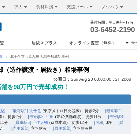
装
求人
食材厨房
支援ツール
ノウハウ
受付時間：平日9時～17時
03-6452-2190
一覧
居抜きプラス
オンライン査定（無料）
サ
覧
北千住立ち飲み屋店舗売却成功事例
却（造作譲渡・居抜き）相場事例
公開日：Sun Aug 23 00:00:00 JST 2009
舗を98万円で売却成功！
立区
[最寄駅1]
北千住
(東京メトロ日比谷線) 徒歩2分
[最寄駅2]
線) 徒歩2分
[最寄駅3]
牛田
(東武伊勢崎線) 徒歩11分
[最寄駅4]
11分
[最寄駅5]
千住大橋
(京成本線) 徒歩12分
[面積]
3坪
[階
1年
[売主業態]
立ち飲み
[買主業態]
立ち飲み屋