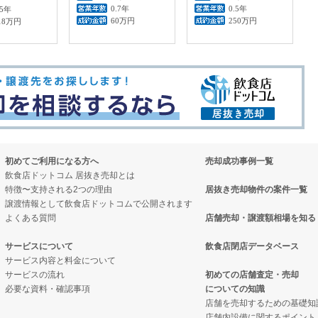
0.7年
0.5年
.5年
60万円
250万円
18万円
初めてご利用になる方へ
売却成功事例一覧
飲食店ドットコム 居抜き売却とは
特徴〜支持される2つの理由
居抜き売却物件の案件一覧
譲渡情報として飲食店ドットコムで公開されます
よくある質問
店舗売却・譲渡額相場を知る
サービスについて
飲食店閉店データベース
サービス内容と料金について
サービスの流れ
初めての店舗査定・売却
必要な資料・確認事項
についての知識
店舗を売却するための基礎知
店舗内設備に関するポイント