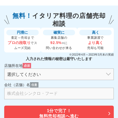
無料！
イタリア料理の
店舗売却
相談
円滑に
確実に
高く
査定～売却まで
募集店舗の
事業譲渡で
プロの段取り
92.5%
より高く
でス
に
※
ムーズ完結
問い合わせが来る
売却も可能
※2022年4月～2023年3月末の実績
入力された情報の秘密は厳守いたします
店舗所在地
必須
会社（店舗）名
任意
1分で
完了！
無料売却相談へ進む