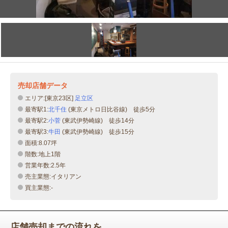
売却店舗データ
エリア:[東京23区]
足立区
最寄駅1:
北千住
(東京メトロ日比谷線) 徒歩5分
最寄駅2:
小菅
(東武伊勢崎線) 徒歩14分
最寄駅3:
牛田
(東武伊勢崎線) 徒歩15分
面積:8.07坪
階数:地上1階
営業年数:2.5年
売主業態:イタリアン
買主業態:-
店舗売却までの流れを