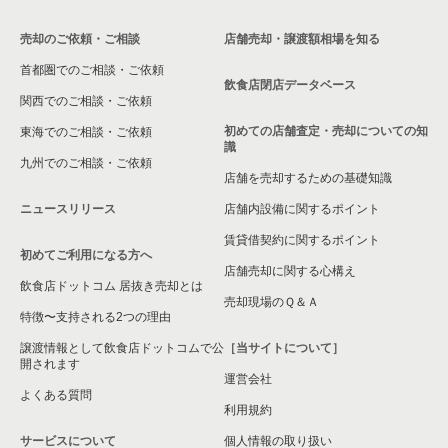
売却のご依頼・ご相談
店舗売却・譲渡額相場を知る
首都圏でのご相談・ご依頼
飲食店閉店データベース
関西でのご相談・ご依頼
初めての店舗査定・売却についての知
東海でのご相談・ご依頼
識
九州でのご相談・ご依頼
店舗を売却するための基礎知識
ニュースリリース
店舗内設備に関するポイント
賃貸借契約に関するポイント
初めてご利用になる方へ
店舗売却に関する心構え
飲食店ドットコム 居抜き売却とは
売却現場のＱ＆Ａ
特徴〜支持される2つの理由
譲渡情報として飲食店ドットコムで公
［当サイトについて］
開されます
運営会社
よくある質問
利用規約
サービスについて
個人情報の取り扱い