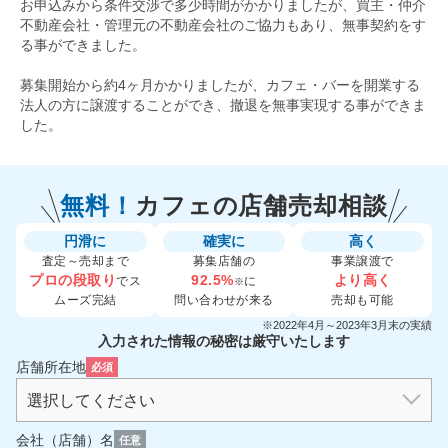
お申込みから条件交渉で多少時間がかかりましたが、買主・仲介
不動産会社・管理元の不動産会社のご協力もあり、無事契約をす
る事ができました。
募集開始から約4ヶ月かかりましたが、カフェ・バーを開業する
法人の方に譲渡することができ、撤退を無事実現する事ができま
した。
無料！
カフェの
店舗売却相談
円滑に
確実に
高く
査定～売却まで
募集店舗の
事業譲渡で
プロの段取り
92.5%
より高く
でス
に
※
ムーズ完結
問い合わせが来る
売却も可能
※2022年4月～2023年3月末の実績
入力された情報の秘密は厳守いたします
店舗所在地
必須
会社（店舗）名
任意