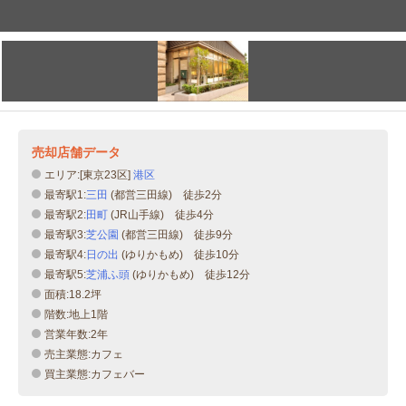
売却店舗データ
エリア:[東京23区]
港区
最寄駅1:
三田
(都営三田線) 徒歩2分
最寄駅2:
田町
(JR山手線) 徒歩4分
最寄駅3:
芝公園
(都営三田線) 徒歩9分
最寄駅4:
日の出
(ゆりかもめ) 徒歩10分
最寄駅5:
芝浦ふ頭
(ゆりかもめ) 徒歩12分
面積:18.2坪
階数:地上1階
営業年数:2年
売主業態:カフェ
買主業態:カフェバー