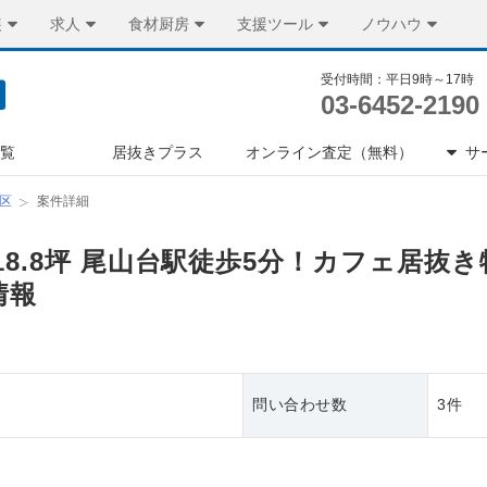
装
求人
食材厨房
支援ツール
ノウハウ
受付時間：平日9時～17時
03-6452-2190
一覧
居抜きプラス
オンライン査定（無料）
サ
区
案件詳細
18.8坪 尾山台駅徒歩5分！カフェ居抜
情報
問い合わせ数
3件