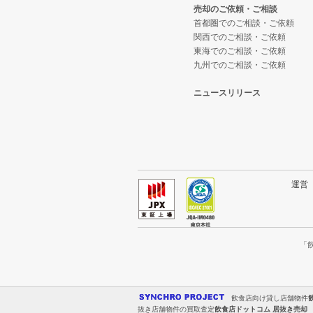
売却のご依頼・ご相談
東京23区の鉄板焼き・お好み焼
世田谷区の鉄板焼き・お好み焼の
等々力駅の1階の飲食店の居抜き
首都圏でのご相談・ご依頼
関西でのご相談・ご依頼
東京23区のアジア料理の居抜き売
世田谷区のアジア料理の居抜き売
東京23区の1階のカフェの居抜き
東海でのご相談・ご依頼
九州でのご相談・ご依頼
東京23区のカフェの居抜き売却物
世田谷区のカフェの居抜き売却物
東京23区の20坪以下の飲食店の
ニュースリリース
東京23区のテイクアウトの居抜き
世田谷区のテイクアウトの居抜き
世田谷区の20坪以下の飲食店の居
東京23区のお弁当・惣菜・デリ
世田谷区のお弁当・惣菜・デリの
尾山台駅の20坪以下の飲食店の居
東京23区のカラオケ・パブ・ス
世田谷区のカラオケ・パブ・スナ
等々力駅の20坪以下の飲食店の居
運
東京23区のバーの居抜き売却物件
世田谷区のバーの居抜き売却物件
東京23区の20坪以下のカフェの
東京23区の居酒屋・ダイニング
世田谷区の居酒屋・ダイニングバ
「
東京23区の専門料理の居抜き売却
世田谷区の和食の居抜き売却物件
飲食店向け貸し店舗物件
東京23区の和食の居抜き売却物件
世田谷区の洋食の居抜き売却物件
抜き店舗物件の買取査定
飲食店ドットコム 居抜き売却