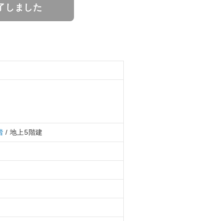
了しました
階
/ 地上5階建