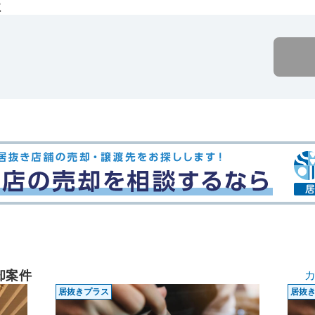
社
却案件
居抜きプラス
居抜