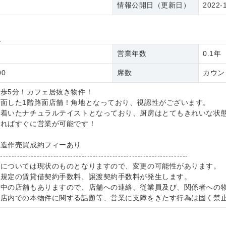
情報公開日（更新日）
2022-
報
営業年数
0.1年
00
席数
カウン
歩5分！カフェ居抜き物件！
面した1階路面店舗！角地となっており、視認性がございます。
ち着いたナチュラルテイストとなっており、厨房はとてもきれいな状
あればすぐに営業が可能です！
、造作売買成約フィーあり
--------------------------------------------------------------------
件については現状のものとなりますので、変更の可能性があります。
社規定の賃貸借契約手数料、譲渡契約手数料が発生します。
業中の店舗もありますので、店舗への連絡、従業員及び、関係者への
、店内での本物件に関する話題等、営業に支障をきたす行為は固く禁