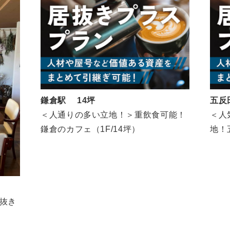
鎌倉駅 14坪
五反
＜人通りの多い立地！＞重飲食可能！
＜人
鎌倉のカフェ（1F/14坪）
地！五
坪)
抜き