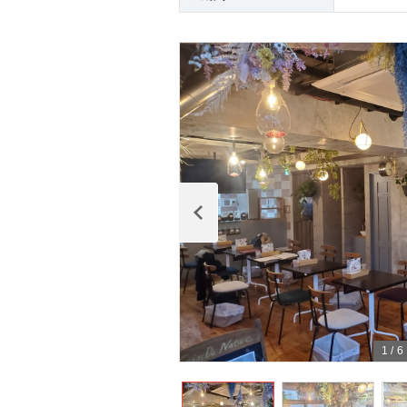
1
/
6