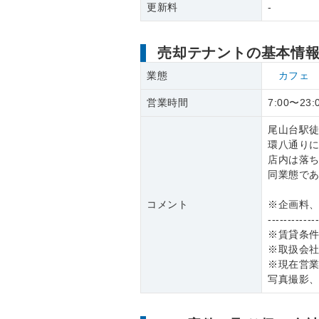
更新料
-
売却テナントの基本情
業態
カフェ
営業時間
7:00〜23:
尾山台駅徒
環八通りに
店内は落
同業態で
コメント
※企画料
------------
※賃貸条
※取扱会
※現在営
写真撮影