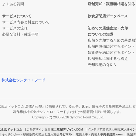
よくある質問
店舗売却・譲渡額相場を知る
の居抜き売却物件の案件一覧
居抜き売却物件の案件一覧
売却物件の案件一覧
サービスについて
飲食店閉店データベース
却物件の案件一覧
却物件の案件一覧
売却物件の案件一覧
サービス内容と料金について
サービスの流れ
初めての店舗査定・売却
必要な資料・確認事項
についての知識
件の案件一覧
件の案件一覧
居抜き売却物件の案件一覧
店舗を売却するための基礎知
店舗内設備に関するポイント
売却物件の案件一覧
売却物件の案件一覧
抜き売却物件の案件一覧
賃貸借契約に関するポイント
店舗売却に関する心構え
の居抜き売却物件の案件一覧
居抜き売却物件の案件一覧
抜き売却物件の案件一覧
売却現場のＱ＆Ａ
ナックの居抜き売却物件の案件一覧
ックの居抜き売却物件の案件一覧
抜き売却物件の案件一覧
営
株式会社シンクロ・フード
の案件一覧
の案件一覧
居抜き売却物件の案件一覧
バーの居抜き売却物件の案件一覧
ーの居抜き売却物件の案件一覧
飲食店ドットコム 居抜き売却」に掲載されている記事、図表、情報等の無断掲載を禁止しま
著作権は株式会社シンクロ・フードまたはその情報提供者に帰属します。
Copyright (C) 2005-2026 Synchro Food Co., Ltd.
物件の案件一覧
の案件一覧
飲食店ドットコム
店舗デザイン設計施工
店舗デザイン.COM
インテリア業界求人転職
求人@イン
の案件一覧
の案件一覧
キッチンカー・移動販売の出店と運用支援
モビマル
建築工事・内装工事
内装建築.com
店舗デ