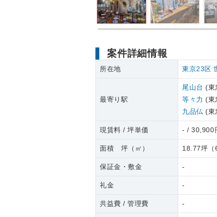
案件詳細情報
所在地
東京23区
尾山台
(東
最寄り駅
等々力
(東
九品仏
(東
現賃料 / 坪単価
- / 30,90
面積 坪（㎡）
18.77坪
（
保証金・敷金
-
礼金
-
共益費 / 管理費
-