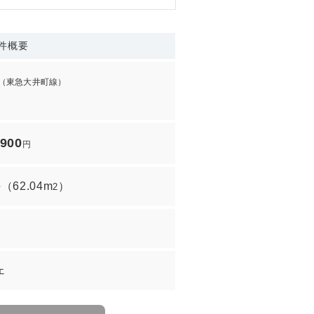
件概要
（東急大井町線）
,900
円
坪
（
62.04m
）
2
ェ