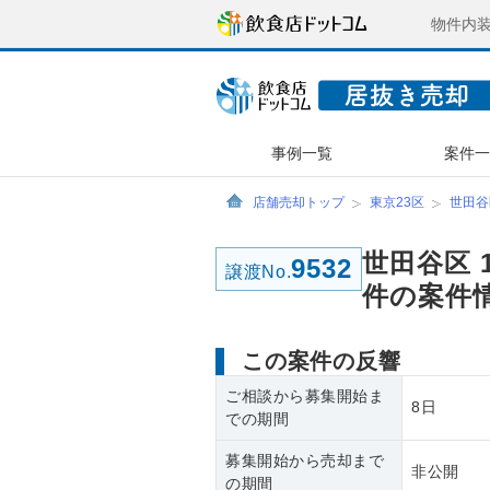
物件内
事例一覧
案件
店舗売却トップ
東京23区
世田谷
世田谷区 
9532
譲渡No.
件の案件
この案件の反響
ご相談から募集開始ま
8日
での期間
募集開始から売却まで
非公開
の期間