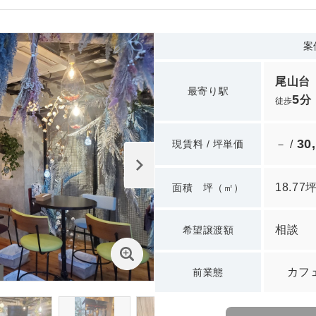
案
尾山台
最寄り駅
5
分
徒歩
30
現賃料 / 坪単価
－ /
18.77
面積 坪（㎡）
相談
希望譲渡額
カフ
前業態