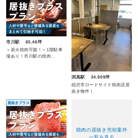
市川駅 65.46坪
＜炭火焼肉可能！＞1階駐車
場あり！市川駅の焼肉
(2F/65.46坪)
渕高駅 34.909坪
稲沢市ロードサイド焼肉店居
抜き物件！
居抜きプラス
焼肉の居抜き売却案件
一覧を見る