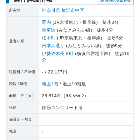
譲渡No.
神奈川県
横浜市中区
所在地
関内
(JR京浜東北・根岸線) 徒歩3分
馬車道
(みなとみらい線) 徒歩4分
桜木町
(JR京浜東北・根岸線) 徒歩5分
最寄り駅
日本大通り
(みなとみらい線) 徒歩9分
伊勢佐木長者町
(横浜市営地下鉄) 徒歩10
分
- / 22,137円
現賃料 / 坪単価
地上1階
/ 地上10階建
階数 / 建物
29.814坪
（
98.56m
）
面積 坪（㎡）
2
鉄筋コンクリート造
構造
-
保証金・敷金
-
礼金