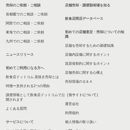
覧
横浜市中区の和食の居抜き売却物件の案件一覧
売却のご依頼・ご相談
店舗売却・譲渡額相場を知る
関内駅の和食の居抜き売却物件の案件一覧
首都圏でのご相談・ご依頼
神奈川県の専門料理の居抜き売却物件の案件一覧
横浜市中区の洋食の居抜き売却物件の案件一覧
飲食店閉店データベース
関内駅の洋食の居抜き売却物件の案件一覧
関西でのご相談・ご依頼
神奈川県の和食の居抜き売却物件の案件一覧
横浜市中区のその他の居抜き売却物件の案件一覧
初めての店舗査定・売却についての知
東海でのご相談・ご依頼
関内駅のその他の居抜き売却物件の案件一覧
識
神奈川県の洋食の居抜き売却物件の案件一覧
九州でのご相談・ご依頼
店舗を売却するための基礎知識
神奈川県のその他の居抜き売却物件の案件一覧
ニュースリリース
店舗内設備に関するポイント
賃貸借契約に関するポイント
初めてご利用になる方へ
店舗売却に関する心構え
飲食店ドットコム 居抜き売却とは
売却現場のＱ＆Ａ
特徴〜支持される2つの理由
譲渡情報として飲食店ドットコムで公
［当サイトについて］
開されます
運営会社
よくある質問
利用規約
サービスについて
個人情報の取り扱い