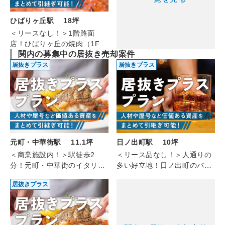
ひばりヶ丘駅 18坪
＜リースなし！＞1階路面
店！ひばりヶ丘の焼肉（1F/
関内の募集中の居抜き売却案件
約18坪）
居抜きプラス
居抜きプラス
元町・中華街駅 11.1坪
日ノ出町駅 10坪
＜商業施設内！＞駅徒歩2
＜リース品なし！＞人通りの
分！元町・中華街のイタリア
多い好立地！日ノ出町のバー
ン(2F/11.10坪)
（4F/約10坪）
居抜きプラス