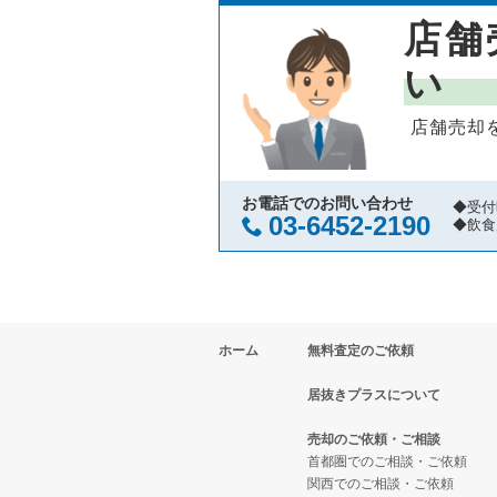
店舗
横浜市鶴見区の飲食店の居抜き売
神奈川県の中華の居抜き売却物件
横浜市中区のイタリア料理の居抜
い
川崎市中原区の飲食店の居抜き売
神奈川県のそば・うどんの居抜き
横浜市中区の中華の居抜き売却物
店舗売却
横浜市中区の飲食店の居抜き売却
神奈川県の寿司の居抜き売却物件
横浜市中区の寿司の居抜き売却物
横浜市南区の飲食店の居抜き売却
神奈川県の焼肉の居抜き売却物件
横浜市中区の焼肉の居抜き売却物
お電話でのお問い合わせ
◆受付
03-6452-2190
◆飲食
横浜市港北区の飲食店の居抜き売
神奈川県の鉄板焼き・お好み焼の
横浜市中区の鉄板焼き・お好み焼
横浜市神奈川区の飲食店の居抜き
神奈川県のアジア料理の居抜き売
横浜市中区のアジア料理の居抜き
ホーム
無料査定のご依頼
横浜市都筑区の飲食店の居抜き売
神奈川県のカフェの居抜き売却物
横浜市中区のカフェの居抜き売却
居抜きプラスについて
横浜市西区の飲食店の居抜き売却
神奈川県のテイクアウトの居抜き
横浜市中区のテイクアウトの居抜
売却のご依頼・ご相談
川崎市宮前区の飲食店の居抜き売
神奈川県のお弁当・惣菜・デリの
横浜市中区のカラオケ・パブ・ス
首都圏でのご相談・ご依頼
関西でのご相談・ご依頼