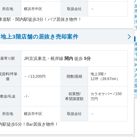
所在地
横浜市中区
取扱会社
－
車道駅・関内駅徒歩3分！パブ居抜き物件！
地上3階店舗の居抜き売却案件
JR京浜東北・根岸線
関内
徒歩
5分
最寄り駅
現賃料/坪単
地上3階 /
－ / 13,200円
階数/面積
価
12坪
（
39.67m
）
2
前業態/
カラオケバー / 150
敷金/礼金
- / -
希望譲渡額
万円
所在地
横浜市中区
取扱会社
－
内駅徒歩5分！Bar居抜き物件！