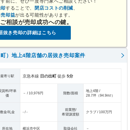
出す前に、ぜひ一度専門家へご相談ください！
売却
することで、
閉店コストの削減
、
は
売却益
が出る可能性があります。
のご相談が売却成功への鍵。
居抜き売却の詳細はこちら
町）地上4階店舗の居抜き売却案件
京急本線
日の出町
徒歩
5分
最寄り駅
現賃料/坪単
地上4階 /
－ / 10,976円
階数/面積
価
28.7坪
（
94.9m
）
2
前業態/
敷金/礼金
- / -
クラブ / 100万円
希望譲渡額
所在地
横浜市中区
取扱会社
－