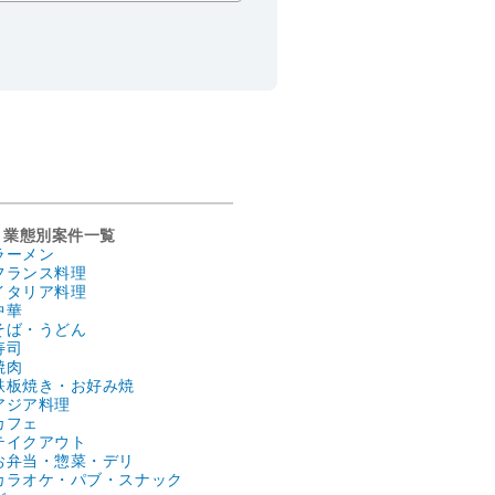
業態別案件一覧
ラーメン
フランス料理
イタリア料理
中華
そば・うどん
寿司
焼肉
鉄板焼き・お好み焼
アジア料理
カフェ
テイクアウト
お弁当・惣菜・デリ
カラオケ・パブ・スナック