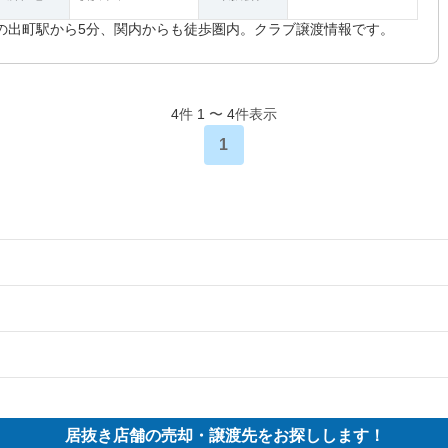
の出町駅から5分、関内からも徒歩圏内。クラブ譲渡情報です。
4
件
1
〜
4
件表示
1
の案件一覧
の案件一覧
物件の案件一覧
却物件の案件一覧
売却物件の案件一覧
却物件の案件一覧
居抜き店舗の売却・譲渡先をお探しします！
却物件の案件一覧
売却物件の案件一覧
き売却物件の案件一覧