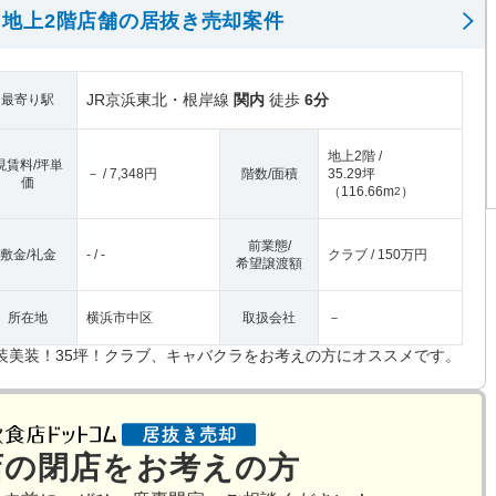
地上2階店舗の居抜き売却案件
JR京浜東北・根岸線
関内
徒歩
6分
最寄り駅
地上2階 /
現賃料/坪単
－ / 7,348円
階数/面積
35.29坪
価
（
116.66m
）
2
前業態/
敷金/礼金
- / -
クラブ / 150万円
希望譲渡額
所在地
横浜市中区
取扱会社
－
装美装！35坪！クラブ、キャバクラをお考えの方にオススメです。
店の閉店をお考えの方