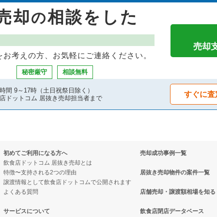
売却
相談をした
の
却物件の案件一覧
の案件一覧
き売却物件の案件一覧
却物件の案件一覧
売却物件の案件一覧
件の案件一覧
売却
をお考えの方、お気軽にご連絡ください。
物件の案件一覧
の案件一覧
件の案件一覧
秘密厳守
相談無料
物件の案件一覧
の案件一覧
件の案件一覧
時間 9～17時（土日祝祭日除く）
すぐに査
店ドットコム 居抜き売却担当者まで
却物件の案件一覧
居抜き売却物件の案件一覧
の居抜き売却物件の案件一覧
売却物件の案件一覧
却物件の案件一覧
売却物件の案件一覧
初めてご利用になる方へ
売却成功事例一覧
却物件の案件一覧
件の案件一覧
物件の案件一覧
飲食店ドットコム 居抜き売却とは
特徴〜支持される2つの理由
居抜き売却物件の案件一覧
物件の案件一覧
売却物件の案件一覧
き売却物件の案件一覧
譲渡情報として飲食店ドットコムで公開されます
よくある質問
店舗売却・譲渡額相場を知る
却物件の案件一覧
居抜き売却物件の案件一覧
ナックの居抜き売却物件の案件一覧
サービスについて
飲食店閉店データベース