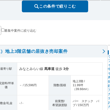
この条件で絞りこむ
募集中案件に絞り込む
）地上3階店舗の居抜き売却案件
みなとみらい線
馬車道
徒歩
3分
最寄り駅
地上3階 /
現賃料/坪単
－ / 15,596円
階数/面積
11.99坪
価
（
39.66m
）
2
前業態/
バー スナック パ
敷金/礼金
- / -
希望譲渡額
ブ / 150万円