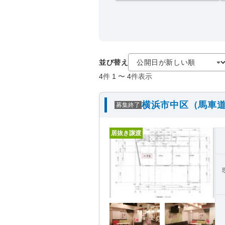
並び替え
4
件
1
〜
4
件表示
横浜市中区（馬車道
募集終了
居抜き譲渡