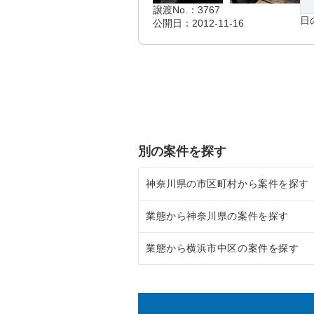
譲渡No.：3767
日
公開日：2012-11-16
別の案件を探す
神奈川県の市区町村から案件を探す
業態から神奈川県の案件を探す
大和市の飲食店の居抜き売却物件
業態から横浜市中区の案件を探す
鎌倉市の飲食店の居抜き売却物件
神奈川県のラーメンの居抜き売却
横浜市青葉区の飲食店の居抜き売
神奈川県のフランス料理の居抜き
横浜市中区のラーメンの居抜き売
川崎市高津区の飲食店の居抜き売
神奈川県のイタリア料理の居抜き
横浜市中区のフランス料理の居抜