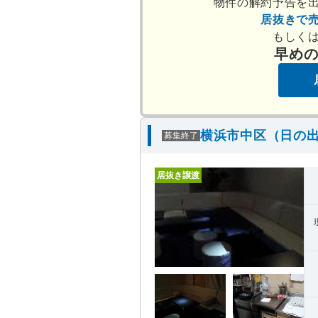
物件の解約予告を
居抜きで
もしく
早め
横浜市中区（日の出
募集終了
居抜き譲渡