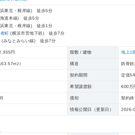
京浜東北・根岸線) 徒歩5分
東海道本線) 徒歩5分
京浜東北・根岸線) 徒歩1分
長者町
(横浜市営地下鉄) 徒歩7分
り
(みなとみらい線) 徒歩7分
2,935円
階数 / 建物
地上1
163.57m
）
構造
鉄骨鉄
2
契約期間
定借5
希望譲渡額
600万
/月
償却
契約終
情報公開日（更新日）
2026-
報