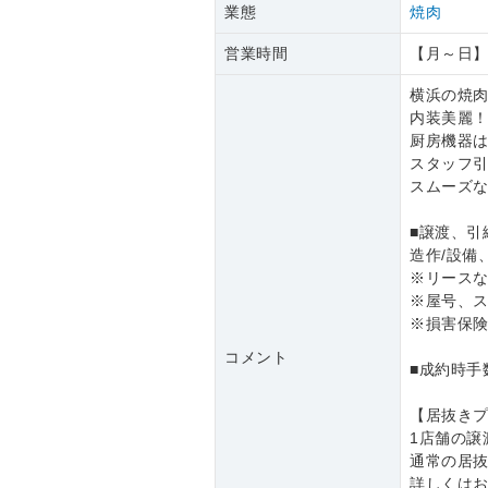
業態
焼肉
営業時間
【月～日】12
横浜の焼肉
内装美麗
厨房機器
スタッフ
スムーズ
■譲渡、引
造作/設備
※リース
※屋号、
※損害保
コメント
■成約時手
【居抜き
1店舗の譲
通常の居
詳しくは