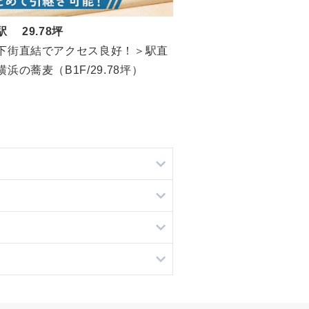
駅 29.78坪
下街直結でアクセス良好！＞駅直
浜の蕎麦（B1F/29.78坪）