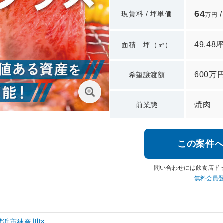
64
現賃料 / 坪単価
万円
49.48
面積 坪（㎡）
600万
希望譲渡額
焼肉
前業態
この案件
問い合わせには飲食店ド
無料会員
横浜市神奈川区