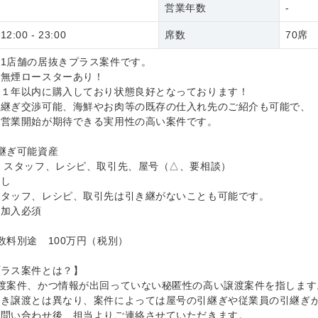
営業年数
-
:00 - 23:00
席数
70席
1店舗の居抜きプラス案件です。
！無煙ロースターあり！
は１年以内に購入しており状態良好となっております！
引継ぎ交渉可能、海鮮やお肉等の既存の仕入れ先のご紹介も可能で、
な営業開始が期待できる実用性の高い案件です。
継ぎ可能資産
、スタッフ、レシピ、取引先、屋号（△、要相談）
なし
スタッフ、レシピ、取引先は引き継がないことも可能です。
険加入必須
数料別途 100万円（税別）
プラス案件とは？】
渡案件、かつ情報が出回っていない秘匿性の高い譲渡案件を指します
抜き譲渡とは異なり、案件によっては屋号の引継ぎや従業員の引継ぎ
お問い合わせ後、担当よりご連絡させていただきます。