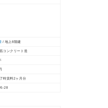
階
/ 地上8階建
筋コンクリート造
年
円
了時賃料2ヶ月分
05-28