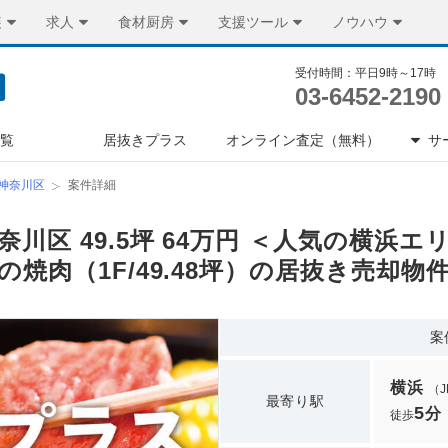
装
求人
食材厨房
支援ツール
ノウハウ
受付時間：平日9時～17時
03-6452-2190
一覧
居抜きプラス
オンライン査定（無料）
サ
神奈川区
案件詳細
奈川区 49.5坪 64万円 ＜人気の横浜
の焼肉（1F/49.48坪）の居抜き売却物
案
横浜
（
最寄り駅
5
分
徒歩