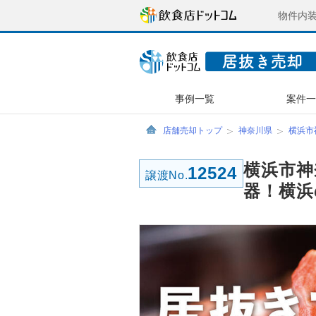
物件内
事例一覧
案件
店舗売却トップ
神奈川県
横浜市
横浜市神
12524
譲渡No.
器！横浜