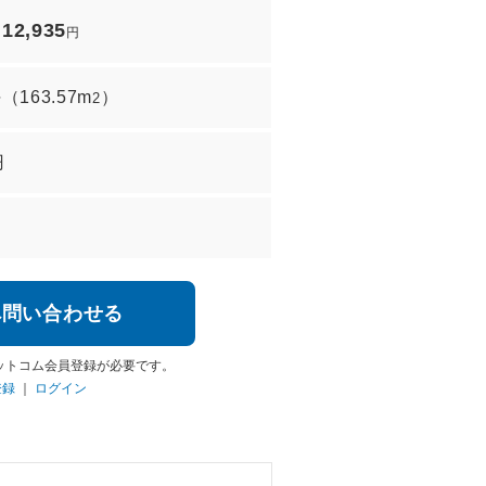
12,935
/
円
坪
（
163.57m
）
2
円
へ問い合わせる
ットコム会員登録が必要です。
登録
｜
ログイン