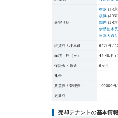
横浜
(JR
横浜
(JR
最寄り駅
関内
(JR
伊勢佐木
日本大通
現賃料 / 坪単価
64万円 / 1
面積 坪（㎡）
49.48坪
（
保証金・敷金
6ヶ月
礼金
共益費 / 管理費
100000円
更新料
売却テナントの基本情