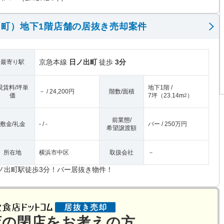
町）地下1階店舗の居抜き売却案件
京急本線
日ノ出町
徒歩
3分
最寄り駅
現賃料/坪単
地下1階 /
－ / 24,200円
階数/面積
価
7坪
（
23.14m
）
2
前業態/
敷金/礼金
- / -
バー / 250万円
希望譲渡額
所在地
横浜市中区
取扱会社
－
ノ出町駅徒歩3分！バー居抜き物件！
店の閉店をお考えの方