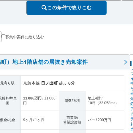
この条件で絞りこむ
募集中案件に絞り込む
出町）地上4階店舗の居抜き売却案件
京急本線
日ノ出町
徒歩
6分
最寄り駅
現賃料/坪単
11.086万円
/ 11,086
地上4階 /
階数/面積
価
円
10坪
（
33.058m
）
2
前業態/
敷金/礼金
9ヶ月 / 1ヶ月
バー / 200万円
希望譲渡額