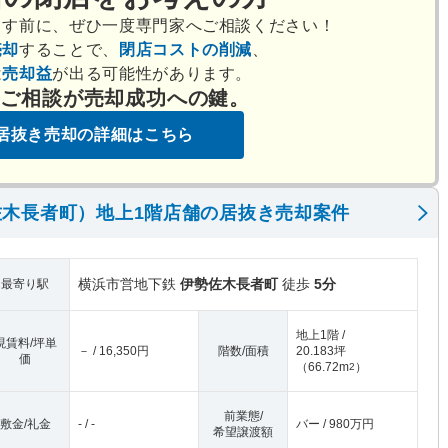
出す前に、ぜひ一度専門家へご相談ください！
売却
することで、
閉店コストの削減
、
は
売却益
が出る可能性があります。
のご相談が売却成功への鍵。
居抜き売却の詳細はこちら
木長者町）地上1階店舗の居抜き売却案件
横浜市営地下鉄
伊勢佐木長者町
徒歩
5分
最寄り駅
地上1階 /
現賃料/坪単
－ / 16,350円
階数/面積
20.183坪
価
（
66.72m
）
2
前業態/
敷金/礼金
- / -
バー / 980万円
希望譲渡額