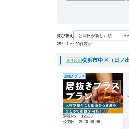
並び替え
25
件
1
〜
20
件表示
横浜市中区（日ノ
条件変更
居抜きプラス
譲渡No.：12628
公開日：2026-08-06