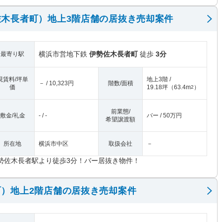
木長者町）地上3階店舗の居抜き売却案件
横浜市営地下鉄
伊勢佐木長者町
徒歩
3分
最寄り駅
現賃料/坪単
地上3階 /
－ / 10,323円
階数/面積
価
19.18坪
（
63.4m
）
2
前業態/
敷金/礼金
- / -
バー / 50万円
希望譲渡額
所在地
横浜市中区
取扱会社
－
勢佐木長者駅より徒歩3分！バー居抜き物件！
）地上2階店舗の居抜き売却案件