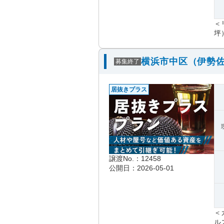
＜
坪
横浜市中区（伊勢佐
募集終了
居抜きプラス
譲渡No.：12458
公開日：2026-05-01
＜
ル