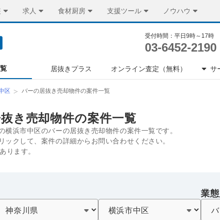
装
求人
食材厨房
支援ツール
ノウハウ
受付時間：平日9時～17時
03-6452-2190
一覧
居抜きプラス
オンライン査定（無料）
サ
中区
バーの居抜き売却物件の案件一覧
居抜き売却物件の案件一覧
の横浜市中区のバーの居抜き売却物件の案件一覧です。
リックして、案件の詳細からお問い合わせください。
件あります。
業態