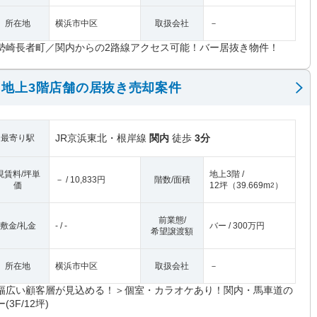
所在地
横浜市中区
取扱会社
－
勢崎長者町／関内からの2路線アクセス可能！バー居抜き物件！
地上3階店舗の居抜き売却案件
JR京浜東北・根岸線
関内
徒歩
3分
最寄り駅
現賃料/坪単
地上3階 /
－ / 10,833円
階数/面積
価
12坪
（
39.669m
）
2
前業態/
敷金/礼金
- / -
バー / 300万円
希望譲渡額
所在地
横浜市中区
取扱会社
－
幅広い顧客層が見込める！＞個室・カラオケあり！関内・馬車道の
(3F/12坪)