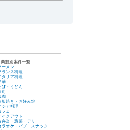
業態別案件一覧
ラーメン
フランス料理
イタリア料理
中華
そば・うどん
寿司
焼肉
鉄板焼き・お好み焼
アジア料理
カフェ
テイクアウト
お弁当・惣菜・デリ
カラオケ・パブ・スナック