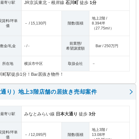
JR京浜東北・根岸線
石川町
徒歩
1分
最寄り駅
地上2階 /
現賃料/坪単
－ / 15,130円
階数/面積
8.394坪
価
（
27.75m
）
2
前業態/
敷金/礼金
- / -
Bar / 250万円
希望譲渡額
所在地
横浜市中区
取扱会社
－
川町駅徒歩1分！Bar居抜き物件！
通り）地上3階店舗の居抜き売却案件
みなとみらい線
日本大通り
徒歩
3分
最寄り駅
地上3階 /
現賃料/坪単
－ / 12,095円
階数/面積
13.08坪
価