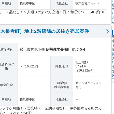
所在地
横浜市中区
取扱会社
株式会社ウィット
リース品なし！＞人通りの多い好立地！日ノ出町のバー（4F/約10
）
木長者町）地上2階店舗の居抜き売却案件
横浜市営地下鉄
伊勢佐木長者町
徒歩
5分
最寄り駅
地上2階 /
現賃料/坪単
－ / 16,821円
階数/面積
17.24坪
価
（
56.992m
）
2
前業態/
ガールズバー / 300
敷金/礼金
- / -
希望譲渡額
万円
所在地
横浜市中区
取扱会社
－
カラオケ可能！＞営業時間・業態制限なし！伊勢佐木長者町のガー
ズバー（2F/17.24坪）