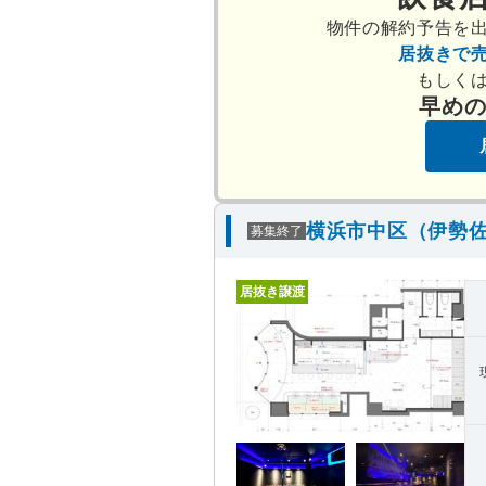
物件の解約予告を
居抜きで
もしく
早め
横浜市中区（伊勢佐
募集終了
居抜き譲渡