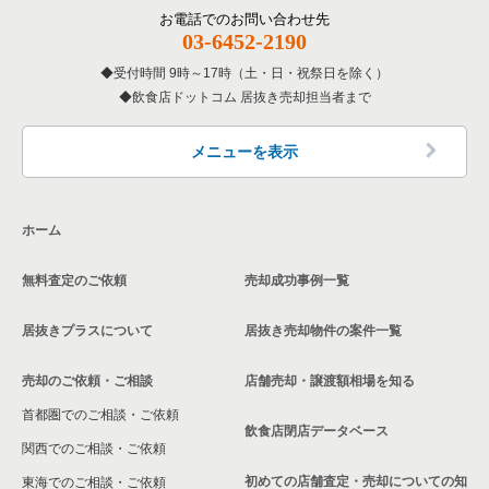
覧
横浜市中区の和食の居抜き売却物件の案件一覧
その他の居抜き売却物件の案件一覧
厚木市の飲食店の居抜き売却物件の案件一覧
お電話でのお問い合わせ先
03-6452-2190
神奈川県の専門料理の居抜き売却物件の案件一覧
横浜市中区の洋食の居抜き売却物件の案件一覧
川崎市多摩区の飲食店の居抜き売却物件の案件一覧
受付時間 9時～17時（土・日・祝祭日を除く）
神奈川県の和食の居抜き売却物件の案件一覧
横浜市中区のその他の居抜き売却物件の案件一覧
飲食店ドットコム 居抜き売却担当者まで
中郡の飲食店の居抜き売却物件の案件一覧
神奈川県の洋食の居抜き売却物件の案件一覧
三浦郡の飲食店の居抜き売却物件の案件一覧
メニューを表示
神奈川県のその他の居抜き売却物件の案件一覧
相模原市南区の飲食店の居抜き売却物件の案件一覧
ホーム
横浜市磯子区の飲食店の居抜き売却物件の案件一覧
無料査定のご依頼
売却成功事例一覧
茅ヶ崎市の飲食店の居抜き売却物件の案件一覧
居抜きプラスについて
居抜き売却物件の案件一覧
川崎市麻生区の飲食店の居抜き売却物件の案件一覧
売却のご依頼・ご相談
店舗売却・譲渡額相場を知る
相模原市中央区の飲食店の居抜き売却物件の案件一覧
首都圏でのご相談・ご依頼
横浜市保土ケ谷区の飲食店の居抜き売却物件の案件一覧
飲食店閉店データベース
関西でのご相談・ご依頼
横浜市旭区の飲食店の居抜き売却物件の案件一覧
初めての店舗査定・売却についての知
東海でのご相談・ご依頼