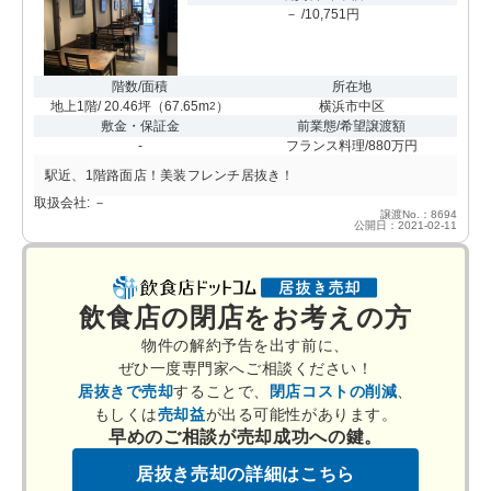
－ /10,751円
階数/面積
所在地
地上1階/ 20.46坪
（
67.65m
）
横浜市中区
2
敷金・保証金
前業態/希望譲渡額
-
フランス料理/880万円
駅近、1階路面店！美装フレンチ居抜き！
取扱会社: －
譲渡No.：8694
公開日：2021-02-11
飲食店の閉店をお考えの方
物件の解約予告を出す前に、
ぜひ一度専門家へご相談ください！
居抜きで売却
することで、
閉店コストの削減
、
もしくは
売却益
が出る可能性があります。
早めのご相談が売却成功への鍵。
居抜き売却の詳細はこちら