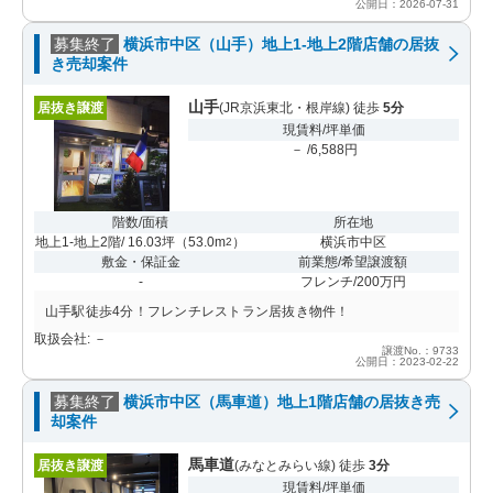
公開日：2026-07-31
募集終了
横浜市中区（山手）地上1-地上2階店舗の居抜
き売却案件
山手
居抜き譲渡
(JR京浜東北・根岸線) 徒歩
5分
現賃料/坪単価
－ /6,588円
階数/面積
所在地
地上1-地上2階/ 16.03坪
（
53.0m
）
横浜市中区
2
敷金・保証金
前業態/希望譲渡額
-
フレンチ/200万円
山手駅徒歩4分！フレンチレストラン居抜き物件！
取扱会社: －
譲渡No.：9733
公開日：2023-02-22
募集終了
横浜市中区（馬車道）地上1階店舗の居抜き売
却案件
馬車道
居抜き譲渡
(みなとみらい線) 徒歩
3分
現賃料/坪単価