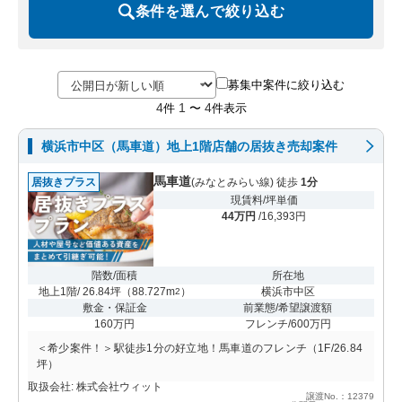
条件を選んで絞り込む
募集中案件に絞り込む
4
1
4
件
〜
件表示
横浜市中区（馬車道）地上1階店舗の居抜き売却案件
馬車道
居抜きプラス
(みなとみらい線) 徒歩
1分
現賃料/坪単価
44万円
/16,393円
階数/面積
所在地
地上1階/ 26.84坪
（
88.727m
）
横浜市中区
2
敷金・保証金
前業態/希望譲渡額
160万円
フレンチ/600万円
＜希少案件！＞駅徒歩1分の好立地！馬車道のフレンチ（1F/26.84
坪）
取扱会社: 株式会社ウィット
譲渡No.：12379