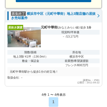
募集終了
横浜市中区（元町中華街）地上3階店舗の居抜
き売却案件
元町中華街
居抜き譲渡
(みなとみらい線) 徒歩
1分
現賃料/坪単価
－ /13,171円
階数/面積
所在地
地上3階/ 41坪
（
136.0m
）
横浜市中区
2
敷金・保証金
前業態/希望譲渡額
-
フレンチ/800万円
元町中華街駅から徒歩1分の好立地！
取扱会社: －
譲渡No.：2581
公開日：2011-04-22
4
1
4
件
〜
件表示
1