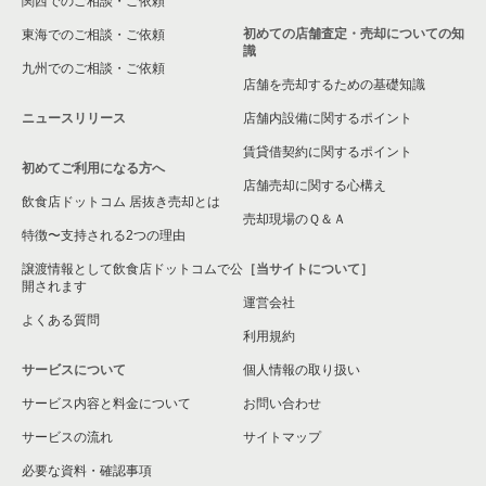
関西でのご相談・ご依頼
横浜市旭区の飲食店の居抜き売却物件の案件一覧
初めての店舗査定・売却についての知
東海でのご相談・ご依頼
識
九州でのご相談・ご依頼
横浜市緑区の飲食店の居抜き売却物件の案件一覧
店舗を売却するための基礎知識
ニュースリリース
店舗内設備に関するポイント
平塚市の飲食店の居抜き売却物件の案件一覧
賃貸借契約に関するポイント
初めてご利用になる方へ
横浜市港南区の飲食店の居抜き売却物件の案件一覧
店舗売却に関する心構え
飲食店ドットコム 居抜き売却とは
横須賀市の飲食店の居抜き売却物件の案件一覧
売却現場のＱ＆Ａ
特徴〜支持される2つの理由
三浦市の飲食店の居抜き売却物件の案件一覧
譲渡情報として飲食店ドットコムで公
［当サイトについて］
開されます
運営会社
藤沢市の飲食店の居抜き売却物件の案件一覧
よくある質問
利用規約
相模原市緑区の飲食店の居抜き売却物件の案件一覧
サービスについて
個人情報の取り扱い
サービス内容と料金について
横浜市栄区の飲食店の居抜き売却物件の案件一覧
お問い合わせ
サービスの流れ
サイトマップ
秦野市の飲食店の居抜き売却物件の案件一覧
必要な資料・確認事項