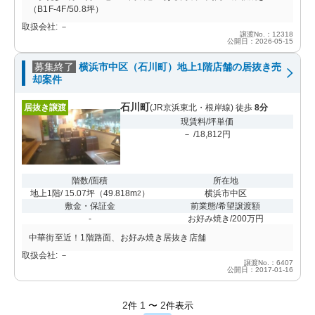
（B1F-4F/50.8坪）
取扱会社: －
譲渡No.：12318
公開日：2026-05-15
募集終了
横浜市中区（石川町）地上1階店舗の居抜き売
却案件
石川町
居抜き譲渡
(JR京浜東北・根岸線) 徒歩
8分
現賃料/坪単価
－ /18,812円
階数/面積
所在地
地上1階/ 15.07坪
（
49.818m
）
横浜市中区
2
敷金・保証金
前業態/希望譲渡額
-
お好み焼き/200万円
中華街至近！1階路面、お好み焼き居抜き店舗
取扱会社: －
譲渡No.：6407
公開日：2017-01-16
2
1
2
件
〜
件表示