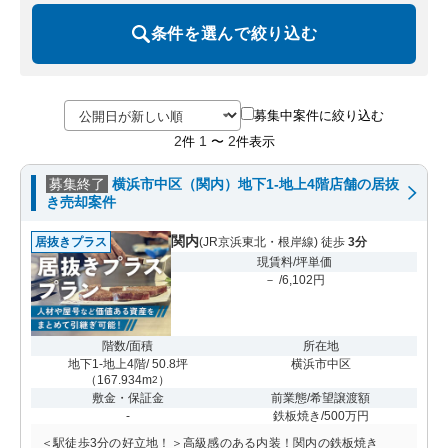
条件を選んで絞り込む
募集中案件に絞り込む
2
1
2
件
〜
件表示
募集終了
横浜市中区（関内）地下1-地上4階店舗の居抜
き売却案件
関内
居抜きプラス
(JR京浜東北・根岸線) 徒歩
3分
現賃料/坪単価
－ /6,102円
階数/面積
所在地
地下1-地上4階/ 50.8坪
横浜市中区
（
167.934m
）
2
敷金・保証金
前業態/希望譲渡額
-
鉄板焼き/500万円
＜駅徒歩3分の好立地！＞高級感のある内装！関内の鉄板焼き