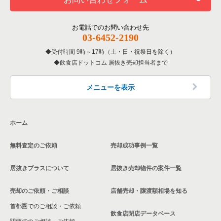
洋食の居抜き売却物件の案件一覧
川崎市幸区の飲食店の居抜き売却物件の案件一覧
神奈川県の居酒屋・ダイニングバーの居抜き売却物件の案件一
覧
横浜市中区の和食の居抜き売却物件の案件一覧
その他の居抜き売却物件の案件一覧
厚木市の飲食店の居抜き売却物件の案件一覧
お電話でのお問い合わせ先
03-6452-2190
神奈川県の専門料理の居抜き売却物件の案件一覧
横浜市中区の洋食の居抜き売却物件の案件一覧
川崎市多摩区の飲食店の居抜き売却物件の案件一覧
受付時間 9時～17時（土・日・祝祭日を除く）
神奈川県の和食の居抜き売却物件の案件一覧
横浜市中区のその他の居抜き売却物件の案件一覧
飲食店ドットコム 居抜き売却担当者まで
中郡の飲食店の居抜き売却物件の案件一覧
神奈川県の洋食の居抜き売却物件の案件一覧
三浦郡の飲食店の居抜き売却物件の案件一覧
メニューを表示
神奈川県のその他の居抜き売却物件の案件一覧
相模原市南区の飲食店の居抜き売却物件の案件一覧
ホーム
横浜市磯子区の飲食店の居抜き売却物件の案件一覧
無料査定のご依頼
売却成功事例一覧
茅ヶ崎市の飲食店の居抜き売却物件の案件一覧
居抜きプラスについて
居抜き売却物件の案件一覧
川崎市麻生区の飲食店の居抜き売却物件の案件一覧
売却のご依頼・ご相談
店舗売却・譲渡額相場を知る
相模原市中央区の飲食店の居抜き売却物件の案件一覧
首都圏でのご相談・ご依頼
横浜市保土ケ谷区の飲食店の居抜き売却物件の案件一覧
飲食店閉店データベース