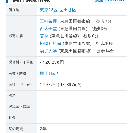
譲渡No.
東京23区
世田谷区
所在地
三軒茶屋
(東急田園都市線) 徒歩7分
西太子堂
(東急世田谷線) 徒歩3分
若林
(東急世田谷線) 徒歩6分
最寄り駅
松陰神社前
(東急世田谷線) 徒歩10分
駒沢大学
(東急田園都市線) 徒歩14分
- / 26,298円
現賃料 / 坪単価
地上1階
/
階数 / 建物
14.64坪
（
48.397m
）
面積 坪（㎡）
2
構造
-
保証金・敷金
-
礼金
2年
契約期間