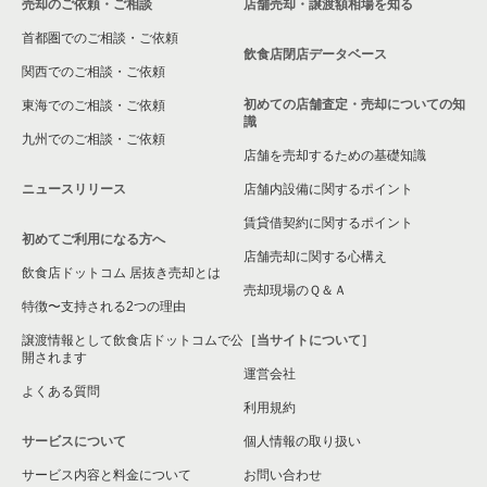
売却のご依頼・ご相談
店舗売却・譲渡額相場を知る
首都圏でのご相談・ご依頼
東京23区の専門料理の居抜き売却物件の案件一覧
世田谷区の和食の居抜き売却物件の案件一覧
飲食店閉店データベース
関西でのご相談・ご依頼
東京23区の和食の居抜き売却物件の案件一覧
世田谷区の洋食の居抜き売却物件の案件一覧
初めての店舗査定・売却についての知
東海でのご相談・ご依頼
識
東京23区の洋食の居抜き売却物件の案件一覧
世田谷区のその他の居抜き売却物件の案件一覧
九州でのご相談・ご依頼
店舗を売却するための基礎知識
東京23区のその他の居抜き売却物件の案件一覧
ニュースリリース
店舗内設備に関するポイント
賃貸借契約に関するポイント
初めてご利用になる方へ
店舗売却に関する心構え
飲食店ドットコム 居抜き売却とは
売却現場のＱ＆Ａ
特徴〜支持される2つの理由
譲渡情報として飲食店ドットコムで公
［当サイトについて］
開されます
運営会社
よくある質問
利用規約
サービスについて
個人情報の取り扱い
サービス内容と料金について
お問い合わせ