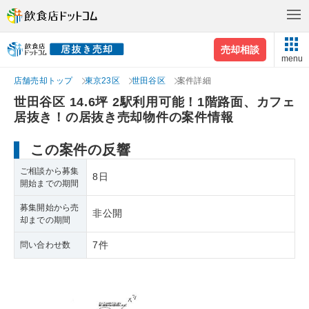
売却相談
menu
店舗売却トップ
東京23区
世田谷区
案件詳細
世田谷区 14.6坪 2駅利用可能！1階路面、カフェ
居抜き！の居抜き売却物件の案件情報
この案件の反響
ご相談から募集
8日
開始までの期間
募集開始から売
非公開
却までの期間
7件
問い合わせ数