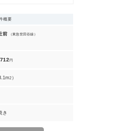
件概要
社前
（東急世田谷線）
,712
円
3.1m
）
2
焼き