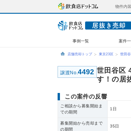
物件内
事例一覧
案件
店舗売却トップ
東京23区
世田谷
世田谷区 
4492
譲渡No.
す！の居
この案件の反響
ご相談から募集開始ま
1日
での期間
募集開始から売却まで
35日
の期間