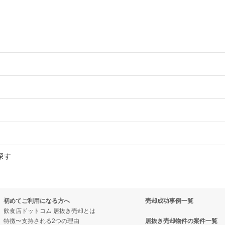
（B1F/14.09坪）
物件の案件一覧
売却物件の案件一覧
物件の案件一覧
売却物件の案件一覧
売却物件の案件一覧
売却物件の案件一覧
探す
の案件一覧
売却物件の案件一覧
抜き売却物件の案件一覧
売却物件の案件一覧
売却物件の案件一覧
の案件一覧
物件の案件一覧
件の案件一覧
売却物件の案件一覧
初めてご利用になる方へ
売却成功事例一覧
の案件一覧
売却物件の案件一覧
き売却物件の案件一覧
売却物件の案件一覧
飲食店ドットコム 居抜き売却とは
特徴〜支持される2つの理由
居抜き売却物件の案件一覧