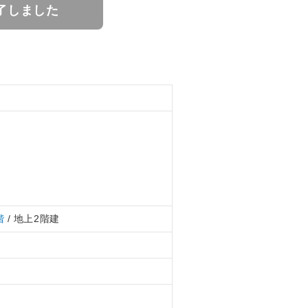
了しました
階
/ 地上2階建
円