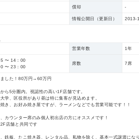
償却
-
情報公開日（更新日）
2013-
報
き
営業年数
1年
5 〜 14：00
席数
7席
0 〜 23：00
ました！80万円→60万円
から5分圏内。視認性の高い1F店舗です。
は大学、区役所があり昼は特に集客が見込めます。
石焼き、お好み焼き屋ですが、ラーメンなどでも営業可能です！！
く、カウンター席のみ個人初出店の方にオススメです！
2F店舗と共同です
は、鉄板、たこ焼き器、レンタル品、私物を除く、基本一式譲渡にな