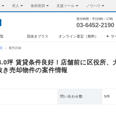
装
求人
食材厨房
支援ツール
ノウハウ
受付時間：平日9時～17時
03-6452-2190
一覧
居抜きプラス
オンライン査定（無料）
サ
区
案件詳細
4.0坪 賃貸条件良好！店舗前に区役所、
抜き売却物件の案件情報
問い合わせ数
9件