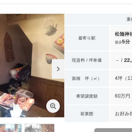
案
松陰神
最寄り駅
5
分
徒歩
22
現賃料 / 坪単価
－ /
4坪
（
1
面積 坪（㎡）
60万円
希望譲渡額
お好み
前業態