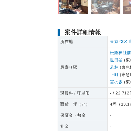
案件詳細情報
所在地
東京23区
松陰神社
世田谷
(東
最寄り駅
若林
(東急
上町
(東急
宮の坂
(東
現賃料 / 坪単価
- / 22,71
面積 坪（㎡）
4坪
（
13.1
保証金・敷金
-
礼金
-