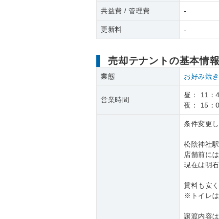
共益費 / 管理費
-
更新料
-
売却テナントの基本情
業態
お好み焼
昼： 11：4
営業時間
夜： 15：0
条件変更し
松陰神社駅
店舗前に
現在は明
賃料も安
※トイレは
譲渡内容