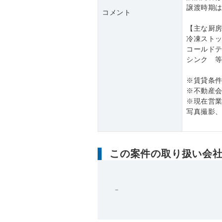
譲渡時期
コメント
【主な厨
冷凍スト
コールド
シンク 
※賃貸条
※不動産会
※現在営
写真撮影
この案件の取り扱い会
－