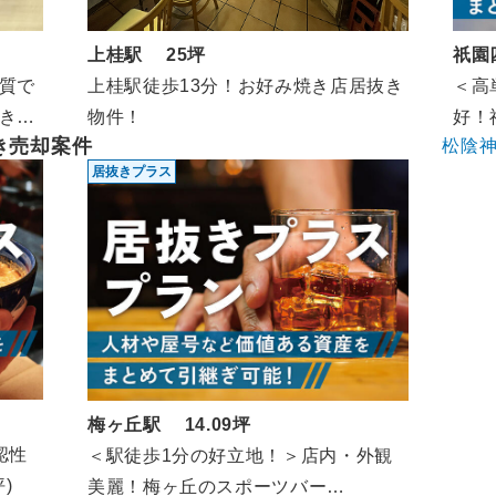
上桂駅 25坪
祇園
上桂駅徒歩13分！お好み焼き店居抜き
質で
＜高
物件！
き
好！
き売却案件
松陰
2F/
居抜きプラス
梅ヶ丘駅 14.09坪
認性
＜駅徒歩1分の好立地！＞店内・外観
)
美麗！梅ヶ丘のスポーツバー