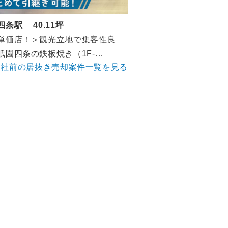
四条駅 40.11坪
単価店！＞観光立地で集客性良
祇園四条の鉄板焼き（1F-
神社前の居抜き売却案件一覧を見る
40.11坪）