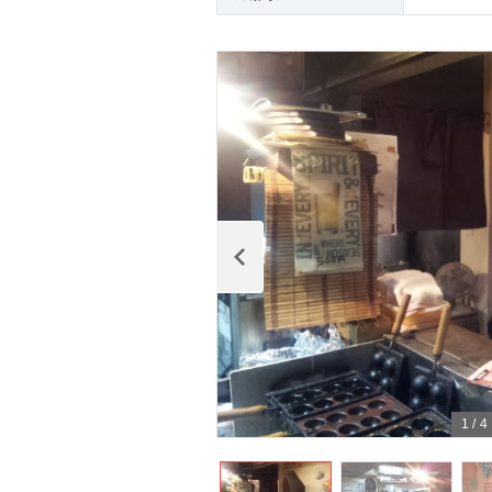
1
/
4