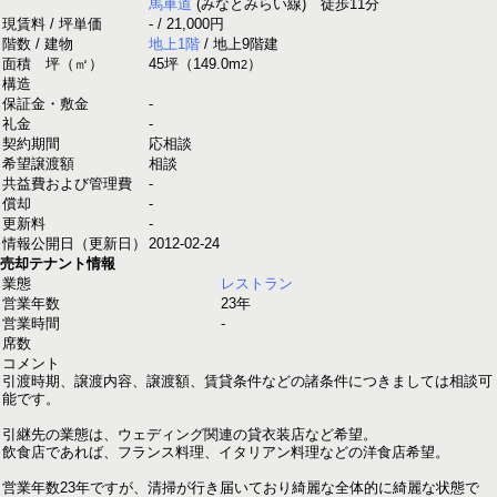
馬車道
(みなとみらい線) 徒歩11分
現賃料 / 坪単価
- / 21,000円
階数 / 建物
地上1階
/ 地上9階建
面積 坪（㎡）
45坪
（
149.0m
）
2
構造
保証金・敷金
-
礼金
-
契約期間
応相談
希望譲渡額
相談
共益費および管理費
-
償却
-
更新料
-
情報公開日（更新日）
2012-02-24
売却テナント情報
業態
レストラン
営業年数
23年
営業時間
-
席数
コメント
引渡時期、譲渡内容、譲渡額、賃貸条件などの諸条件につきましては相談可
能です。
引継先の業態は、ウェディング関連の貸衣装店など希望。
飲食店であれば、フランス料理、イタリアン料理などの洋食店希望。
営業年数23年ですが、清掃が行き届いており綺麗な全体的に綺麗な状態で