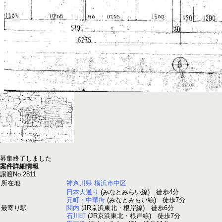
募集終了しました
案件詳細情報
譲渡No.
2811
所在地
神奈川県
横浜市中区
日本大通り
(みなとみらい線) 徒歩4分
元町・中華街
(みなとみらい線) 徒歩7分
最寄り駅
関内
(JR京浜東北・根岸線) 徒歩6分
石川町
(JR京浜東北・根岸線) 徒歩7分