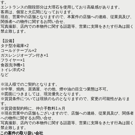
す。
エントランスの階段部分は大理石を使用しており高級感があります。
客席は、個室と大広間になっております。
現在、営業中の店舗となりますので、本案件の店舗への連絡、従業員及び、
関係者への物件に関するお問い合せ、
写真撮影、店内での本物件に関する話題等、営業に支障をきたす行為は固く
禁止致します。
【設備】
タテ型冷蔵庫×2
コールドテーブル×2
ガスレンジオーブン付き×1
フライヤー×1
食器洗浄機×1
トイレ洋式×2
など
※法人様でのご契約となります。
※中華、焼肉、居酒屋、その他、煙や油の目立つ業態は不可。
※図面につきましては、現況優先となります。
※賃貸条件については現状のものとなりますので、変更の可能性がありま
す。
※賃貸借契約時に、仲介手数料1ヵ月
※現在営業中の店舗もございますので、店舗への連絡、従業員及び、関係者
への物件に関するお問い合せ、
写真撮影、店内での本物件に関する話題等、営業に支障をきたす行為は固く
禁止致します。
この案件の取り扱い会社