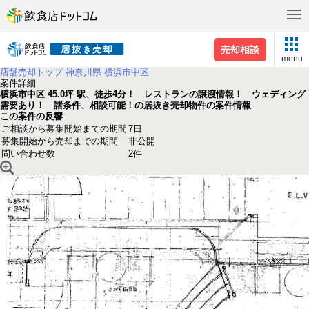
売却相談
menu
店舗売却トップ
神奈川県
横浜市中区
案件詳細
横浜市中区 45.0坪 駅、徒歩4分！ レストランの譲渡情報！ ウェディング
需要あり！ 諸条件、相談可能！の居抜き売却物件の案件情報
この案件の反響
ご相談から募集開始までの期間
7日
募集開始から売却までの期間
非公開
問い合わせ数
2件