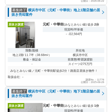
公開日：2026-06-22
募集終了
横浜市中区（元町・中華街）地上1階店舗の居
抜き売却案件
元町・中華街
居抜き譲渡
(みなとみらい線) 徒歩
2分
現賃料/坪単価
－ /22,564円
階数/面積
所在地
地上1階/ 11.7坪
（
38.68m
）
横浜市中区
2
敷金・保証金
前業態/希望譲渡額
-
スイーツ/275万円
みなとみらい線／元町・中華街駅徒歩2分！路面店居抜き物件！
取扱会社: －
譲渡No.：11776
公開日：2025-09-26
募集終了
横浜市中区（元町・中華街）地下1階店舗の居
抜き売却案件
元町・中華街
居抜き譲渡
(みなとみらい線) 徒歩
1分
現賃料/坪単価