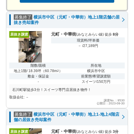
募集終了
横浜市中区（元町・中華街）地上1階店舗の居
抜き売却案件
元町・中華街
居抜き譲渡
(みなとみらい線) 徒歩
8分
現賃料/坪単価
－ /27,189円
階数/面積
所在地
地上1階/ 18.39坪
（
60.78m
）
横浜市中区
2
敷金・保証金
前業態/希望譲渡額
-
スイーツ/150万円
石川町駅徒歩3分！スイーツ専門店居抜き物件！
取扱会社: －
譲渡No.：9530
公開日：2023-09-30
募集終了
横浜市中区（元町・中華街）地上1-地上4階店
舗の居抜き売却案件
元町・中華街
居抜き譲渡
(みなとみらい線) 徒歩
3分