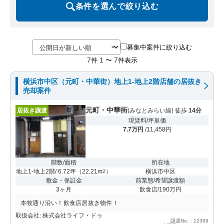
条件を選んで絞り込む
募集中案件に絞り込む
7
1
7
件
〜
件表示
横浜市中区（元町・中華街）地上1-地上2階店舗の居抜き
売却案件
元町・中華街
居抜き譲渡
(みなとみらい線) 徒歩
14分
現賃料/坪単価
7.7万円
/11,458円
階数/面積
所在地
地上1-地上2階/ 6.72坪
（
22.21m
）
横浜市中区
2
敷金・保証金
前業態/希望譲渡額
3ヶ月
飲食店/190万円
本牧通り沿い！飲食店居抜き物件！
取扱会社: 株式会社ライフ・ドゥ
譲渡No.：12399