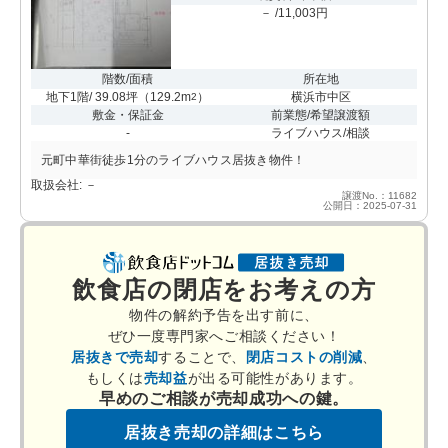
－ /11,003円
階数/面積
所在地
地下1階/ 39.08坪
（
129.2m
）
横浜市中区
2
敷金・保証金
前業態/希望譲渡額
-
ライブハウス/相談
元町中華街徒歩1分のライブハウス居抜き物件！
取扱会社: －
譲渡No.：11682
公開日：2025-07-31
飲食店の閉店をお考えの方
物件の解約予告を出す前に、
ぜひ一度専門家へご相談ください！
居抜きで売却
することで、
閉店コストの削減
、
もしくは
売却益
が出る可能性があります。
早めのご相談が売却成功への鍵。
居抜き売却の詳細はこちら