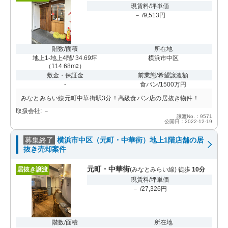
現賃料/坪単価
－ /9,513円
階数/面積
所在地
地上1-地上4階/ 34.69坪
横浜市中区
（
114.68m
）
2
敷金・保証金
前業態/希望譲渡額
-
食パン/1500万円
みなとみらい線元町中華街駅3分！高級食パン店の居抜き物件！
取扱会社: －
譲渡No.：9571
公開日：2022-12-19
募集終了
横浜市中区（元町・中華街）地上1階店舗の居
抜き売却案件
元町・中華街
居抜き譲渡
(みなとみらい線) 徒歩
10分
現賃料/坪単価
－ /27,326円
階数/面積
所在地