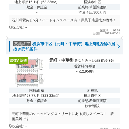
地上1階/ 16.1坪
（
53.23m
）
横浜市中区
2
敷金・保証金
前業態/希望譲渡額
-
洋菓子店/300万円
石川町駅徒歩5分！イートインスペース有！洋菓子店居抜き物件！
取扱会社: －
譲渡No.：9149
公開日：2022-07-31
募集終了
横浜市中区（元町・中華街）地上5階店舗の居
抜き売却案件
元町・中華街
居抜き譲渡
(みなとみらい線) 徒歩
7分
現賃料/坪単価
－ /12,958円
階数/面積
所在地
地上5階/ 97.77坪
（
323.22m
）
横浜市中区
2
敷金・保証金
前業態/希望譲渡額
-
飲食/相談
元町中華街のショッピングストリートにある貸しスペース！ 設
備美麗です！
取扱会社: －