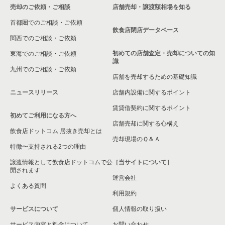
売却のご依頼・ご相談
店舗売却・譲渡額相場を知る
相模原市中央区の飲食店の居抜き売却物件の案件一覧
首都圏でのご相談・ご依頼
横浜市保土ケ谷区の飲食店の居抜き売却物件の案件一覧
飲食店閉店データベース
関西でのご相談・ご依頼
横浜市旭区の飲食店の居抜き売却物件の案件一覧
初めての店舗査定・売却についての知
東海でのご相談・ご依頼
識
九州でのご相談・ご依頼
横浜市緑区の飲食店の居抜き売却物件の案件一覧
店舗を売却するための基礎知識
ニュースリリース
店舗内設備に関するポイント
平塚市の飲食店の居抜き売却物件の案件一覧
賃貸借契約に関するポイント
初めてご利用になる方へ
横浜市港南区の飲食店の居抜き売却物件の案件一覧
店舗売却に関する心構え
飲食店ドットコム 居抜き売却とは
横須賀市の飲食店の居抜き売却物件の案件一覧
売却現場のＱ＆Ａ
特徴〜支持される2つの理由
三浦市の飲食店の居抜き売却物件の案件一覧
譲渡情報として飲食店ドットコムで公
［当サイトについて］
開されます
運営会社
藤沢市の飲食店の居抜き売却物件の案件一覧
よくある質問
利用規約
相模原市緑区の飲食店の居抜き売却物件の案件一覧
サービスについて
個人情報の取り扱い
サービス内容と料金について
横浜市栄区の飲食店の居抜き売却物件の案件一覧
お問い合わせ