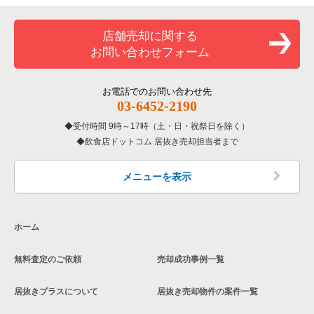
一覧
和食の居抜き売却物件の案件一覧
横浜市金沢区の飲食店の居抜き売却物件の案件一覧
店舗売却に関する
神奈川県のバーの居抜き売却物件の案件一覧
お問い合わせフォーム
洋食の居抜き売却物件の案件一覧
川崎市幸区の飲食店の居抜き売却物件の案件一覧
神奈川県の居酒屋・ダイニングバーの居抜き売却物件の案件一
覧
その他の居抜き売却物件の案件一覧
厚木市の飲食店の居抜き売却物件の案件一覧
お電話でのお問い合わせ先
03-6452-2190
神奈川県の専門料理の居抜き売却物件の案件一覧
川崎市多摩区の飲食店の居抜き売却物件の案件一覧
受付時間 9時～17時（土・日・祝祭日を除く）
神奈川県の和食の居抜き売却物件の案件一覧
飲食店ドットコム 居抜き売却担当者まで
中郡の飲食店の居抜き売却物件の案件一覧
神奈川県の洋食の居抜き売却物件の案件一覧
三浦郡の飲食店の居抜き売却物件の案件一覧
メニューを表示
神奈川県のその他の居抜き売却物件の案件一覧
相模原市南区の飲食店の居抜き売却物件の案件一覧
ホーム
横浜市磯子区の飲食店の居抜き売却物件の案件一覧
無料査定のご依頼
売却成功事例一覧
茅ヶ崎市の飲食店の居抜き売却物件の案件一覧
居抜きプラスについて
居抜き売却物件の案件一覧
川崎市麻生区の飲食店の居抜き売却物件の案件一覧