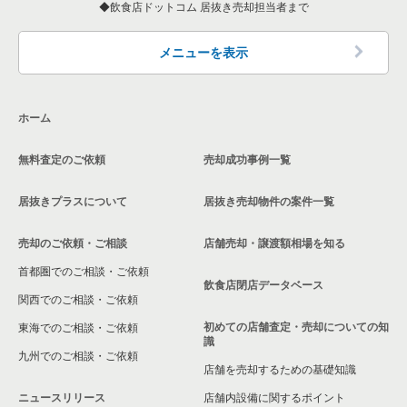
一覧
飲食店ドットコム 居抜き売却担当者まで
東京23区のアジア料理の居抜き売却物件の案件一覧
世田谷区のアジア料理の居抜き売却物件の案件一覧
世田谷区の20坪以下の飲食店の居抜き売却物件の案件一覧
二子玉川駅の洋食の居抜き売却物件の案件一覧
東京23区のカフェの居抜き売却物件の案件一覧
世田谷区のカフェの居抜き売却物件の案件一覧
二子玉川駅の20坪以下の飲食店の居抜き売却物件の案件一覧
メニューを表示
二子玉川駅のその他の居抜き売却物件の案件一覧
東京23区のテイクアウトの居抜き売却物件の案件一覧
世田谷区のテイクアウトの居抜き売却物件の案件一覧
東京23区の20坪以下のフランス料理の居抜き売却物件の案件一
覧
ホーム
東京23区のお弁当・惣菜・デリの居抜き売却物件の案件一覧
世田谷区のお弁当・惣菜・デリの居抜き売却物件の案件一覧
無料査定のご依頼
売却成功事例一覧
東京23区のカラオケ・パブ・スナックの居抜き売却物件の案件
世田谷区のカラオケ・パブ・スナックの居抜き売却物件の案件
一覧
一覧
居抜きプラスについて
居抜き売却物件の案件一覧
東京23区のバーの居抜き売却物件の案件一覧
世田谷区のバーの居抜き売却物件の案件一覧
売却のご依頼・ご相談
店舗売却・譲渡額相場を知る
東京23区の居酒屋・ダイニングバーの居抜き売却物件の案件一
世田谷区の居酒屋・ダイニングバーの居抜き売却物件の案件一
首都圏でのご相談・ご依頼
覧
覧
飲食店閉店データベース
関西でのご相談・ご依頼
東京23区の専門料理の居抜き売却物件の案件一覧
世田谷区の和食の居抜き売却物件の案件一覧
初めての店舗査定・売却についての知
東海でのご相談・ご依頼
識
東京23区の和食の居抜き売却物件の案件一覧
世田谷区の洋食の居抜き売却物件の案件一覧
九州でのご相談・ご依頼
店舗を売却するための基礎知識
東京23区の洋食の居抜き売却物件の案件一覧
世田谷区のその他の居抜き売却物件の案件一覧
ニュースリリース
店舗内設備に関するポイント