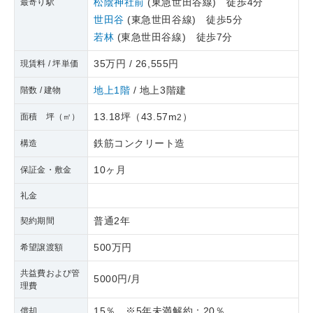
松陰神社前
(東急世田谷線) 徒歩4分
最寄り駅
世田谷
(東急世田谷線) 徒歩5分
若林
(東急世田谷線) 徒歩7分
35万円 / 26,555円
現賃料 / 坪単価
地上1階
/ 地上3階建
階数 / 建物
13.18坪
（
43.57m
）
面積 坪（㎡）
2
鉄筋コンクリート造
構造
10ヶ月
保証金・敷金
礼金
普通2年
契約期間
500万円
希望譲渡額
共益費および管
5000円/月
理費
15％ ※5年未満解約：20％
償却