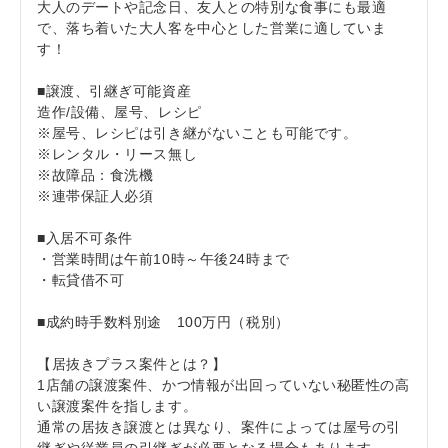
大人のデートや記念日、友人との特別な食事にも最適
で、落ち着いた大人客を中心とした営業に適していま
す！
■譲渡、引継ぎ可能資産
造作/設備、屋号、レシピ
※屋号、レシピは引き継がないことも可能です。
※レンタル・リース無し
※故障品：食洗機
※連帯保証人必須
■入居不可条件
・営業時間は午前10時～午後24時まで
・転貸借不可
■成約時手数料別途 100万円（税別）
【居抜きプラス案件とは？】
1店舗の譲渡案件、かつ情報が出回っていない秘匿性の高
い譲渡案件を指します。
通常の居抜き譲渡とは異なり、案件によっては屋号の引