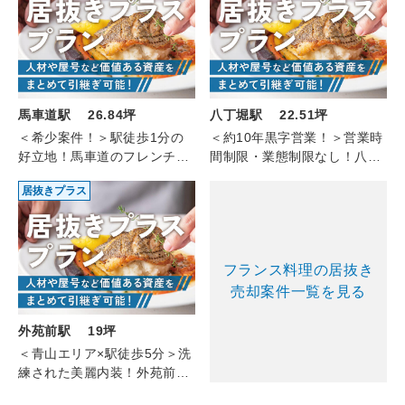
馬車道駅 26.84坪
八丁堀駅 22.51坪
＜希少案件！＞駅徒歩1分の
＜約10年黒字営業！＞営業時
好立地！馬車道のフレンチ
間制限・業態制限なし！八丁
（1F/26.84坪）
堀のフレンチ（1F/22.51坪）
居抜きプラス
フランス料理の居抜き
売却案件一覧を見る
外苑前駅 19坪
＜青山エリア×駅徒歩5分＞洗
練された美麗内装！外苑前の
フレンチ（10階/約19坪）