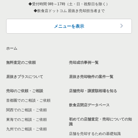
受付時間 9時～17時（土・日・祝祭日を除く）
飲食店ドットコム 居抜き売却担当者まで
大阪府のアジア料理の居抜き売却物件の案件一覧
大阪市西区のバーの居抜き売却物件の案件一覧
四ツ橋駅のカフェの居抜き売却物件の案件一覧
西大橋駅の居酒屋・ダイニングバーの居抜き売却物件の案件一
覧
大阪府のカフェの居抜き売却物件の案件一覧
大阪市西区の居酒屋・ダイニングバーの居抜き売却物件の案件
四ツ橋駅のバーの居抜き売却物件の案件一覧
メニューを表示
一覧
西大橋駅の和食の居抜き売却物件の案件一覧
大阪府のテイクアウトの居抜き売却物件の案件一覧
四ツ橋駅の居酒屋・ダイニングバーの居抜き売却物件の案件一
大阪市西区の和食の居抜き売却物件の案件一覧
覧
西大橋駅の洋食の居抜き売却物件の案件一覧
ホーム
大阪府のお弁当・惣菜・デリの居抜き売却物件の案件一覧
大阪市西区の洋食の居抜き売却物件の案件一覧
四ツ橋駅の和食の居抜き売却物件の案件一覧
西大橋駅のその他の居抜き売却物件の案件一覧
無料査定のご依頼
売却成功事例一覧
大阪府のカラオケ・パブ・スナックの居抜き売却物件の案件一
覧
大阪市西区のその他の居抜き売却物件の案件一覧
四ツ橋駅の洋食の居抜き売却物件の案件一覧
居抜きプラスについて
居抜き売却物件の案件一覧
大阪府のバーの居抜き売却物件の案件一覧
四ツ橋駅のその他の居抜き売却物件の案件一覧
売却のご依頼・ご相談
店舗売却・譲渡額相場を知る
大阪府の居酒屋・ダイニングバーの居抜き売却物件の案件一覧
首都圏でのご相談・ご依頼
飲食店閉店データベース
大阪府の和食の居抜き売却物件の案件一覧
関西でのご相談・ご依頼
初めての店舗査定・売却についての知
東海でのご相談・ご依頼
大阪府の洋食の居抜き売却物件の案件一覧
識
九州でのご相談・ご依頼
店舗を売却するための基礎知識
大阪府のその他の居抜き売却物件の案件一覧