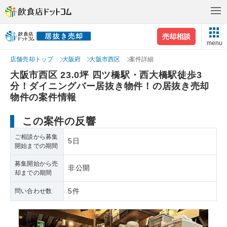
売却相談
menu
店舗売却トップ
大阪府
大阪市西区
案件詳細
大阪市西区 23.0坪 四ツ橋駅・西大橋駅徒歩3
分！ダイニングバー居抜き物件！の居抜き売却
物件の案件情報
この案件の反響
ご相談から募集
5日
開始までの期間
募集開始から売
非公開
却までの期間
5件
問い合わせ数