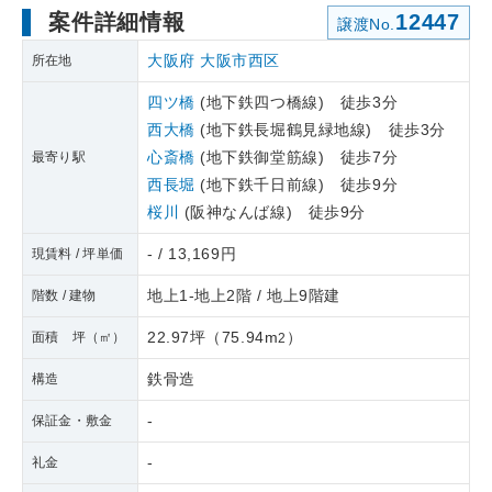
案件詳細情報
12447
譲渡No.
大阪府
大阪市西区
所在地
四ツ橋
(地下鉄四つ橋線) 徒歩3分
西大橋
(地下鉄長堀鶴見緑地線) 徒歩3分
心斎橋
(地下鉄御堂筋線) 徒歩7分
最寄り駅
西長堀
(地下鉄千日前線) 徒歩9分
桜川
(阪神なんば線) 徒歩9分
- / 13,169円
現賃料 / 坪単価
地上1-地上2階 / 地上9階建
階数 / 建物
22.97坪
（
75.94m
）
面積 坪（㎡）
2
鉄骨造
構造
-
保証金・敷金
-
礼金