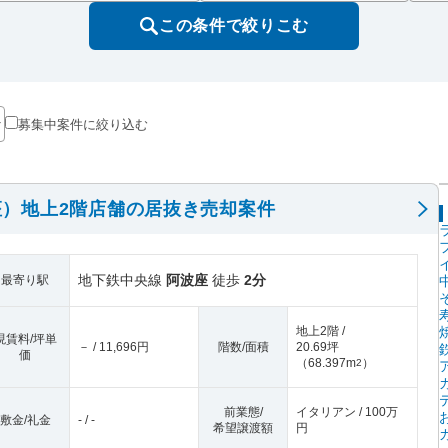
この条件で絞りこむ
募集中案件に絞り込む
）地上2階店舗の居抜き売却案件
地下鉄中央線
阿波座
徒歩
2分
最寄り駅
地上2階 /
現賃料/坪単
－ / 11,696円
階数/面積
20.69坪
価
（
68.397m
）
2
前業態/
イタリアン / 100万
敷金/礼金
- / -
希望譲渡額
円