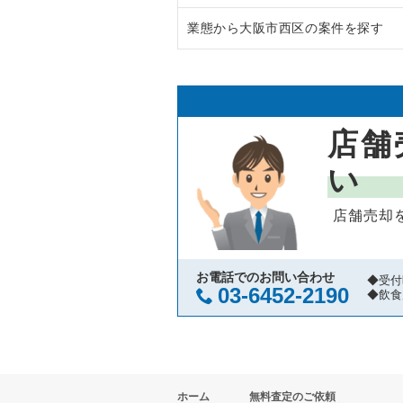
業態から大阪市西区の案件を探す
大阪市中央区の飲食店の居抜き売
大阪府のラーメンの居抜き売却物
守口市の飲食店の居抜き売却物件
大阪府のフランス料理の居抜き売
大阪市西区のラーメンの居抜き売
堺市北区の飲食店の居抜き売却物
大阪府のイタリア料理の居抜き売
大阪市西区のイタリア料理の居抜
店舗
堺市中区の飲食店の居抜き売却物
大阪府の中華の居抜き売却物件の
大阪市西区の中華の居抜き売却物
い
大阪市西区の飲食店の居抜き売却
大阪府のそば・うどんの居抜き売
大阪市西区の焼肉の居抜き売却物
店舗売却
茨木市の飲食店の居抜き売却物件
大阪府の寿司の居抜き売却物件の
大阪市西区の鉄板焼き・お好み焼
大阪市福島区の飲食店の居抜き売
大阪府の焼肉の居抜き売却物件の
大阪市西区のアジア料理の居抜き
お電話でのお問い合わせ
◆受付
03-6452-2190
◆飲食
豊中市の飲食店の居抜き売却物件
大阪府の鉄板焼き・お好み焼の居
大阪市西区のカフェの居抜き売却
大阪市都島区の飲食店の居抜き売
大阪府のアジア料理の居抜き売却
大阪市西区のバーの居抜き売却物
ホーム
無料査定のご依頼
大阪市阿倍野区の飲食店の居抜き
大阪府のカフェの居抜き売却物件
大阪市西区の居酒屋・ダイニング