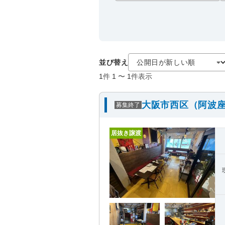
並び替え
1
件
1
〜
1
件表示
大阪市西区（阿波座
募集終了
居抜き譲渡