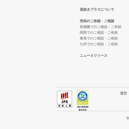
居抜きプラスについて
東大阪市の飲食店の居抜き売却物
大阪府のテイクアウトの居抜き売
大阪市西区の和食の居抜き売却物
売却のご依頼・ご相談
吹田市の飲食店の居抜き売却物件
大阪府のお弁当・惣菜・デリの居
大阪市西区の洋食の居抜き売却物
首都圏でのご相談・ご依頼
関西でのご相談・ご依頼
東海でのご相談・ご依頼
大阪市西成区の飲食店の居抜き売
大阪府のカラオケ・パブ・スナッ
大阪市西区のその他の居抜き売却
九州でのご相談・ご依頼
堺市堺区の飲食店の居抜き売却物
大阪府のバーの居抜き売却物件の
ニュースリリース
大阪市東住吉区の飲食店の居抜き
大阪府の居酒屋・ダイニングバー
門真市の飲食店の居抜き売却物件
大阪府の和食の居抜き売却物件の
寝屋川市の飲食店の居抜き売却物
大阪府の洋食の居抜き売却物件の
運
大阪市天王寺区の飲食店の居抜き
大阪府のその他の居抜き売却物件
高石市の飲食店の居抜き売却物件
「