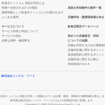
飲食店ドットコム 居抜き売却とは
特徴〜支持される2つの理由
居抜き売却物件の案件一覧
件の案件一覧
却物件の案件一覧
件の案件一覧
譲渡情報として飲食店ドットコムで公開されます
よくある質問
店舗売却・譲渡額相場を知る
の案件一覧
抜き売却物件の案件一覧
件の案件一覧
サービスについて
飲食店閉店データベース
サービス内容と料金について
却物件の案件一覧
クの居抜き売却物件の案件一覧
物件の案件一覧
サービスの流れ
初めての店舗査定・売却
必要な資料・確認事項
についての知識
件の案件一覧
案件一覧
店舗を売却するための基礎知
店舗内設備に関するポイント
売却物件の案件一覧
の居抜き売却物件の案件一覧
賃貸借契約に関するポイント
店舗売却に関する心構え
の案件一覧
案件一覧
売却現場のＱ＆Ａ
件の案件一覧
案件一覧
営
株式会社シンクロ・フード
売却物件の案件一覧
の案件一覧
の案件一覧
飲食店ドットコム 居抜き売却」に掲載されている記事、図表、情報等の無断掲載を禁止しま
著作権は株式会社シンクロ・フードまたはその情報提供者に帰属します。
Copyright (C) 2005-2026 Synchro Food Co., Ltd.