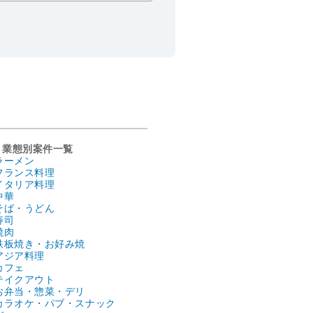
業態別案件一覧
ラーメン
フランス料理
イタリア料理
中華
そば・うどん
寿司
焼肉
鉄板焼き・お好み焼
アジア料理
カフェ
テイクアウト
お弁当・惣菜・デリ
カラオケ・パブ・スナック