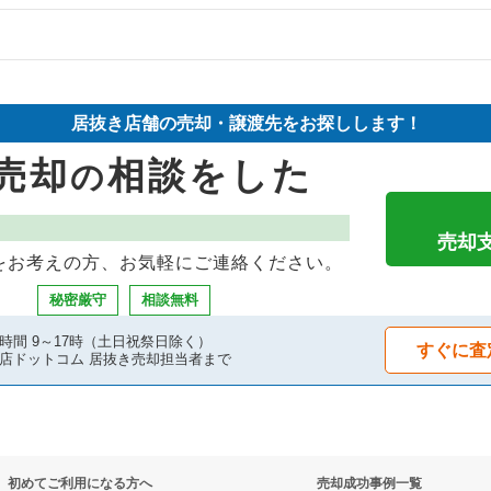
却物件の案件一覧
件の案件一覧
の案件一覧
却物件の案件一覧
却物件の案件一覧
居抜き店舗の売却・譲渡先をお探しします！
件の案件一覧
却物件の案件一覧
き売却物件の案件一覧
売却
相談をした
の
件の案件一覧
案件一覧
件の案件一覧
物件の案件一覧
却物件の案件一覧
件の案件一覧
売却
をお考えの方、お気軽にご連絡ください。
の案件一覧
案件一覧
の居抜き売却物件の案件一覧
秘密厳守
相談無料
却物件の案件一覧
案件一覧
売却物件の案件一覧
時間 9～17時（土日祝祭日除く）
すぐに査
店ドットコム 居抜き売却担当者まで
の案件一覧
抜き売却物件の案件一覧
物件の案件一覧
却物件の案件一覧
物件の案件一覧
件の案件一覧
初めてご利用になる方へ
売却成功事例一覧
売却物件の案件一覧
の案件一覧
バーの居抜き売却物件の案件一覧