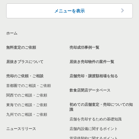
大阪府のその他の居抜き売却物件の案件一覧
高石市の飲食店の居抜き売却物件の案件一覧
メニューを表示
大阪市生野区の飲食店の居抜き売却物件の案件一覧
ホーム
交野市の飲食店の居抜き売却物件の案件一覧
無料査定のご依頼
売却成功事例一覧
大阪市鶴見区の飲食店の居抜き売却物件の案件一覧
居抜きプラスについて
居抜き売却物件の案件一覧
大阪市浪速区の飲食店の居抜き売却物件の案件一覧
売却のご依頼・ご相談
店舗売却・譲渡額相場を知る
八尾市の飲食店の居抜き売却物件の案件一覧
首都圏でのご相談・ご依頼
大東市の飲食店の居抜き売却物件の案件一覧
飲食店閉店データベース
関西でのご相談・ご依頼
箕面市の飲食店の居抜き売却物件の案件一覧
初めての店舗査定・売却についての知
東海でのご相談・ご依頼
識
九州でのご相談・ご依頼
大阪市淀川区の飲食店の居抜き売却物件の案件一覧
店舗を売却するための基礎知識
ニュースリリース
店舗内設備に関するポイント
大阪市東成区の飲食店の居抜き売却物件の案件一覧
賃貸借契約に関するポイント