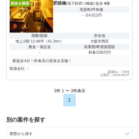
肥後橋
居抜き譲渡
(地下鉄四つ橋線) 徒歩
4分
現賃料/坪単価
－ /14,011円
階数/面積
所在地
地上1階/ 12.49坪
（
41.3m
）
大阪市西区
2
敷金・保証金
前業態/希望譲渡額
-
和食/108万円
駅徒歩4分！和食店の居抜き店舗！
取扱会社: －
譲渡No.：7859
公開日：2019-06-07
3
1
3
件
〜
件表示
1
別の案件を探す
業態から探す