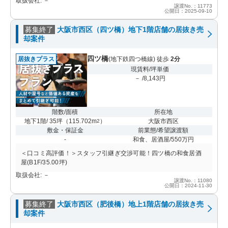
取扱会社: －
譲渡No.：11773
公開日：2025-09-10
募集終了
大阪市西区（四ツ橋）地下1階店舗の居抜き売
却案件
四ツ橋
居抜きプラス
(地下鉄四つ橋線) 徒歩
2分
現賃料/坪単価
－ /8,143円
階数/面積
所在地
地下1階/ 35坪
（
115.702m
）
大阪市西区
2
敷金・保証金
前業態/希望譲渡額
-
和食、居酒屋/550万円
＜口コミ高評価！＞スタッフ引継ぎ交渉可能！四ツ橋の和食居酒
屋(B1F/35.00坪)
取扱会社: －
譲渡No.：11080
公開日：2024-11-30
募集終了
大阪市西区（肥後橋）地上1階店舗の居抜き売
却案件