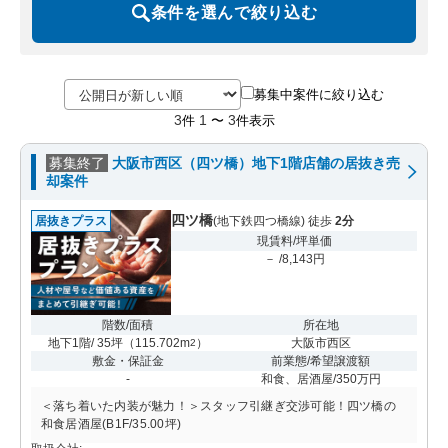
条件を選んで絞り込む
募集中案件に絞り込む
3
1
3
件
〜
件表示
募集終了
大阪市西区（四ツ橋）地下1階店舗の居抜き売
却案件
四ツ橋
居抜きプラス
(地下鉄四つ橋線) 徒歩
2分
現賃料/坪単価
－ /8,143円
階数/面積
所在地
地下1階/ 35坪
（
115.702m
）
大阪市西区
2
敷金・保証金
前業態/希望譲渡額
-
和食、居酒屋/350万円
＜落ち着いた内装が魅力！＞スタッフ引継ぎ交渉可能！四ツ橋の
和食居酒屋(B1F/35.00坪)