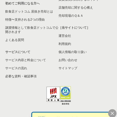
初めてご利用になる方へ
大阪市城東区の飲食店の居抜き売却物件の案件一覧
店舗売却に関する心構え
飲食店ドットコム 居抜き売却とは
大阪市旭区の飲食店の居抜き売却物件の案件一覧
売却現場のＱ＆Ａ
特徴〜支持される2つの理由
和泉市の飲食店の居抜き売却物件の案件一覧
譲渡情報として飲食店ドットコムで公
［当サイトについて］
開されます
運営会社
池田市の飲食店の居抜き売却物件の案件一覧
よくある質問
利用規約
大阪市東淀川区の飲食店の居抜き売却物件の案件一覧
サービスについて
個人情報の取り扱い
サービス内容と料金について
大阪市大正区の飲食店の居抜き売却物件の案件一覧
お問い合わせ
サービスの流れ
サイトマップ
堺市美原区の飲食店の居抜き売却物件の案件一覧
必要な資料・確認事項
藤井寺市の飲食店の居抜き売却物件の案件一覧
大阪市平野区の飲食店の居抜き売却物件の案件一覧
大阪市住吉区の飲食店の居抜き売却物件の案件一覧
個人情報の取扱い
お問い合わせ
柏原市の飲食店の居抜き売却物件の案件一覧