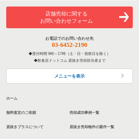
覧
大阪市西区のその他の居抜き売却物件の案件一覧
和食の居抜き売却物件の案件一覧
堺市堺区の飲食店の居抜き売却物件の案件一覧
店舗売却に関する
大阪府のバーの居抜き売却物件の案件一覧
お問い合わせフォーム
洋食の居抜き売却物件の案件一覧
大阪市東住吉区の飲食店の居抜き売却物件の案件一覧
大阪府の居酒屋・ダイニングバーの居抜き売却物件の案件一覧
その他の居抜き売却物件の案件一覧
門真市の飲食店の居抜き売却物件の案件一覧
お電話でのお問い合わせ先
大阪府の和食の居抜き売却物件の案件一覧
03-6452-2190
寝屋川市の飲食店の居抜き売却物件の案件一覧
受付時間 9時～17時（土・日・祝祭日を除く）
大阪府の洋食の居抜き売却物件の案件一覧
飲食店ドットコム 居抜き売却担当者まで
大阪市天王寺区の飲食店の居抜き売却物件の案件一覧
大阪府のその他の居抜き売却物件の案件一覧
高石市の飲食店の居抜き売却物件の案件一覧
メニューを表示
大阪市生野区の飲食店の居抜き売却物件の案件一覧
ホーム
交野市の飲食店の居抜き売却物件の案件一覧
無料査定のご依頼
売却成功事例一覧
大阪市鶴見区の飲食店の居抜き売却物件の案件一覧
居抜きプラスについて
居抜き売却物件の案件一覧
大阪市浪速区の飲食店の居抜き売却物件の案件一覧