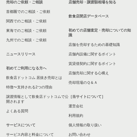
売却のご依頼・ご相談
店舗売却・譲渡額相場を知る
八尾市の飲食店の居抜き売却物件の案件一覧
首都圏でのご相談・ご依頼
大東市の飲食店の居抜き売却物件の案件一覧
飲食店閉店データベース
関西でのご相談・ご依頼
箕面市の飲食店の居抜き売却物件の案件一覧
初めての店舗査定・売却についての知
東海でのご相談・ご依頼
識
九州でのご相談・ご依頼
大阪市淀川区の飲食店の居抜き売却物件の案件一覧
店舗を売却するための基礎知識
ニュースリリース
店舗内設備に関するポイント
大阪市東成区の飲食店の居抜き売却物件の案件一覧
賃貸借契約に関するポイント
初めてご利用になる方へ
大阪市城東区の飲食店の居抜き売却物件の案件一覧
店舗売却に関する心構え
飲食店ドットコム 居抜き売却とは
大阪市旭区の飲食店の居抜き売却物件の案件一覧
売却現場のＱ＆Ａ
特徴〜支持される2つの理由
和泉市の飲食店の居抜き売却物件の案件一覧
譲渡情報として飲食店ドットコムで公
［当サイトについて］
開されます
運営会社
池田市の飲食店の居抜き売却物件の案件一覧
よくある質問
利用規約
大阪市東淀川区の飲食店の居抜き売却物件の案件一覧
サービスについて
個人情報の取り扱い
サービス内容と料金について
大阪市大正区の飲食店の居抜き売却物件の案件一覧
お問い合わせ