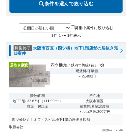
条件を選んで絞り込む
募集中案件に絞り込む
1
1
1
件
〜
件表示
募集終了
大阪市西区（四ツ橋）地下1階店舗の居抜き売
却案件
四ツ橋
居抜き譲渡
(地下鉄四つ橋線) 徒歩
3分
現賃料/坪単価
－ /5,400円
階数/面積
所在地
地下1階/ 33.87坪
（
111.99m
）
大阪市西区
2
敷金・保証金
前業態/希望譲渡額
-
トルコ料理/300万円
四ツ橋駅近！オフィスビル地下1階の居抜き店舗
取扱会社: －
譲渡No.：7646