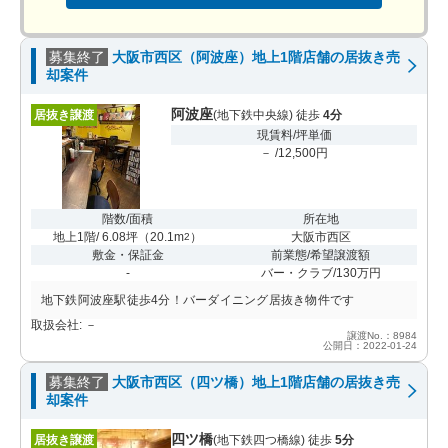
募集終了
大阪市西区（阿波座）地上1階店舗の居抜き売
却案件
阿波座
居抜き譲渡
(地下鉄中央線) 徒歩
4分
現賃料/坪単価
－ /12,500円
階数/面積
所在地
地上1階/ 6.08坪
（
20.1m
）
大阪市西区
2
敷金・保証金
前業態/希望譲渡額
-
バー・クラブ/130万円
地下鉄阿波座駅徒歩4分！バーダイニング居抜き物件です
取扱会社: －
譲渡No.：8984
公開日：2022-01-24
募集終了
大阪市西区（四ツ橋）地上1階店舗の居抜き売
却案件
四ツ橋
居抜き譲渡
(地下鉄四つ橋線) 徒歩
5分