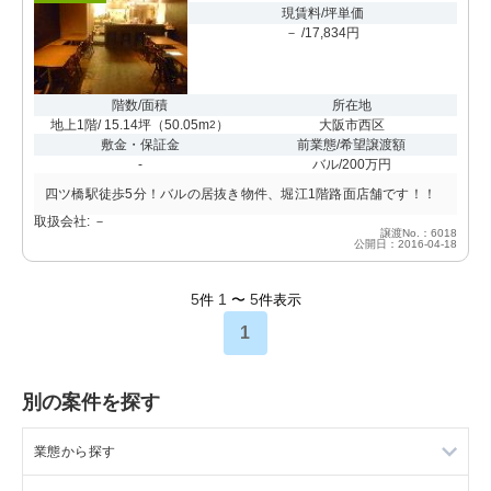
現賃料/坪単価
－ /17,834円
階数/面積
所在地
地上1階/ 15.14坪
（
50.05m
）
大阪市西区
2
敷金・保証金
前業態/希望譲渡額
-
バル/200万円
四ツ橋駅徒歩5分！バルの居抜き物件、堀江1階路面店舗です！！
取扱会社: －
譲渡No.：6018
公開日：2016-04-18
5
1
5
件
〜
件表示
1
別の案件を探す
業態から探す