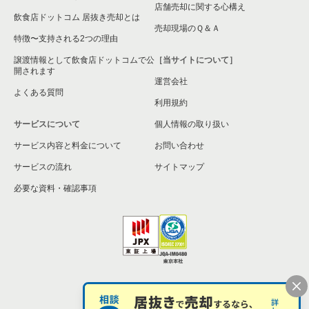
店舗売却に関する心構え
飲食店ドットコム 居抜き売却とは
大阪市旭区の飲食店の居抜き売却物件の案件一覧
売却現場のＱ＆Ａ
特徴〜支持される2つの理由
和泉市の飲食店の居抜き売却物件の案件一覧
譲渡情報として飲食店ドットコムで公
［当サイトについて］
開されます
運営会社
池田市の飲食店の居抜き売却物件の案件一覧
よくある質問
利用規約
大阪市東淀川区の飲食店の居抜き売却物件の案件一覧
サービスについて
個人情報の取り扱い
サービス内容と料金について
大阪市大正区の飲食店の居抜き売却物件の案件一覧
お問い合わせ
サービスの流れ
サイトマップ
堺市美原区の飲食店の居抜き売却物件の案件一覧
必要な資料・確認事項
藤井寺市の飲食店の居抜き売却物件の案件一覧
大阪市平野区の飲食店の居抜き売却物件の案件一覧
大阪市住吉区の飲食店の居抜き売却物件の案件一覧
個人情報の取扱い
お問い合わせ
柏原市の飲食店の居抜き売却物件の案件一覧