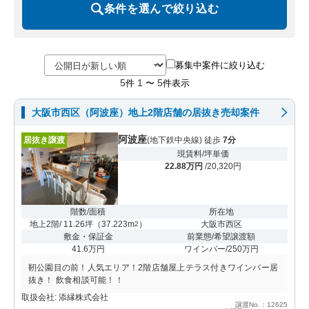
条件を選んで絞り込む
募集中案件に絞り込む
5
1
5
件
〜
件表示
大阪市西区（阿波座）地上2階店舗の居抜き売却案件
阿波座
居抜き譲渡
(地下鉄中央線) 徒歩
7分
現賃料/坪単価
22.88万円
/20,320円
階数/面積
所在地
地上2階/ 11.26坪
（
37.223m
）
大阪市西区
2
敷金・保証金
前業態/希望譲渡額
41.6万円
ワインバー/250万円
靭公園目の前！人気エリア！2階店舗屋上テラス付きワインバー居
抜き！ 飲食相談可能！！
取扱会社: 添縁株式会社
譲渡No.：12625