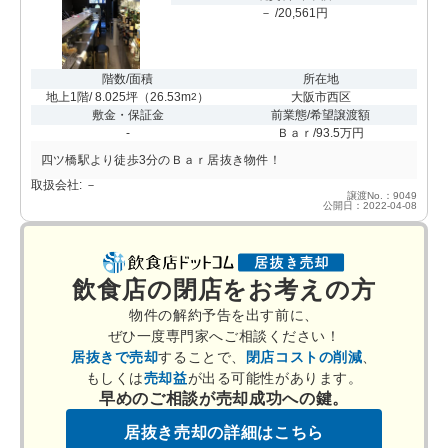
－ /20,561円
階数/面積
所在地
地上1階/ 8.025坪
（
26.53m
）
大阪市西区
2
敷金・保証金
前業態/希望譲渡額
-
Ｂａｒ/93.5万円
四ツ橋駅より徒歩3分のＢａｒ居抜き物件！
取扱会社: －
譲渡No.：9049
公開日：2022-04-08
飲食店の閉店をお考えの方
物件の解約予告を出す前に、
ぜひ一度専門家へご相談ください！
居抜きで売却
することで、
閉店コストの削減
、
もしくは
売却益
が出る可能性があります。
早めのご相談が売却成功への鍵。
居抜き売却の詳細はこちら