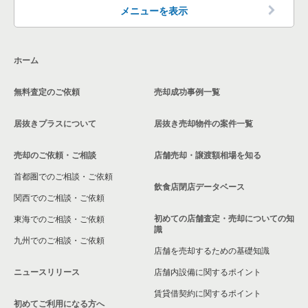
高石市の飲食店の居抜き売却物件の案件一覧
メニューを表示
大阪市生野区の飲食店の居抜き売却物件の案件一覧
ホーム
交野市の飲食店の居抜き売却物件の案件一覧
無料査定のご依頼
売却成功事例一覧
大阪市鶴見区の飲食店の居抜き売却物件の案件一覧
居抜きプラスについて
居抜き売却物件の案件一覧
大阪市浪速区の飲食店の居抜き売却物件の案件一覧
売却のご依頼・ご相談
店舗売却・譲渡額相場を知る
八尾市の飲食店の居抜き売却物件の案件一覧
首都圏でのご相談・ご依頼
大東市の飲食店の居抜き売却物件の案件一覧
飲食店閉店データベース
関西でのご相談・ご依頼
箕面市の飲食店の居抜き売却物件の案件一覧
初めての店舗査定・売却についての知
東海でのご相談・ご依頼
識
九州でのご相談・ご依頼
大阪市淀川区の飲食店の居抜き売却物件の案件一覧
店舗を売却するための基礎知識
ニュースリリース
店舗内設備に関するポイント
大阪市東成区の飲食店の居抜き売却物件の案件一覧
賃貸借契約に関するポイント
初めてご利用になる方へ
大阪市城東区の飲食店の居抜き売却物件の案件一覧