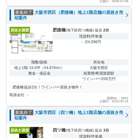
公開日：2026-07-08
募集終了
大阪市西区（肥後橋）地上1階店舗の居抜き売
却案件
肥後橋
居抜き譲渡
(地下鉄四つ橋線) 徒歩
2分
現賃料/坪単価
－ /24,096円
階数/面積
所在地
地上1階/ 16.6坪
（
54.876m
）
大阪市西区
2
敷金・保証金
前業態/希望譲渡額
-
ワインバー/200万円
肥後橋徒歩2分！ワインバー居抜き物件！
取扱会社: －
譲渡No.：9901
公開日：2023-05-16
募集終了
大阪市西区（四ツ橋）地上1階店舗の居抜き売
却案件
四ツ橋
居抜き譲渡
(地下鉄四つ橋線) 徒歩
3分
現賃料/坪単価