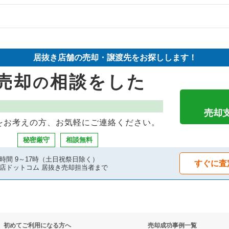
却物件の案件一覧
件の案件一覧
の案件一覧
却物件の案件一覧
却物件の案件一覧
居抜き店舗の売却・譲渡先をお探しします！
件の案件一覧
却物件の案件一覧
き売却物件の案件一覧
売却
相談をした
の
件の案件一覧
案件一覧
件の案件一覧
物件の案件一覧
却物件の案件一覧
件の案件一覧
売却
をお考えの方、お気軽にご連絡ください。
の案件一覧
案件一覧
の居抜き売却物件の案件一覧
秘密厳守
相談無料
却物件の案件一覧
案件一覧
売却物件の案件一覧
時間 9～17時（土日祝祭日除く）
すぐに査
店ドットコム 居抜き売却担当者まで
の案件一覧
抜き売却物件の案件一覧
物件の案件一覧
却物件の案件一覧
物件の案件一覧
件の案件一覧
初めてご利用になる方へ
売却成功事例一覧
売却物件の案件一覧
の案件一覧
バーの居抜き売却物件の案件一覧