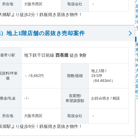
所在地
大阪市西区
取扱会社
－
大橋駅より徒歩2分！鉄板焼き居抜き物件！
）地上1階店舗の居抜き売却案件
地下鉄千日前線
西長堀
徒歩
9分
最寄り駅
地上1階 /
現賃料/坪単
－ / 8,462円
階数/面積
19.5坪
価
（
64.463m
）
2
前業態/
敷金/礼金
- / -
お好み焼き / 相談
希望譲渡額
所在地
大阪市西区
取扱会社
－
長堀駅より徒歩9分！鉄板焼き居抜き物件！