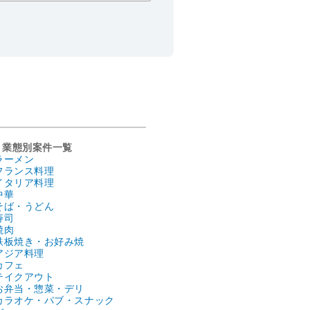
業態別案件一覧
ラーメン
フランス料理
イタリア料理
中華
そば・うどん
寿司
焼肉
鉄板焼き・お好み焼
アジア料理
カフェ
テイクアウト
お弁当・惣菜・デリ
カラオケ・パブ・スナック