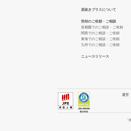
居抜きプラスについて
東大阪市の飲食店の居抜き売却物
大阪府のテイクアウトの居抜き売
大阪市西区の和食の居抜き売却物
売却のご依頼・ご相談
吹田市の飲食店の居抜き売却物件
大阪府のお弁当・惣菜・デリの居
大阪市西区の洋食の居抜き売却物
首都圏でのご相談・ご依頼
関西でのご相談・ご依頼
東海でのご相談・ご依頼
大阪市西成区の飲食店の居抜き売
大阪府のカラオケ・パブ・スナッ
大阪市西区のその他の居抜き売却
九州でのご相談・ご依頼
堺市堺区の飲食店の居抜き売却物
大阪府のバーの居抜き売却物件の
ニュースリリース
大阪市東住吉区の飲食店の居抜き
大阪府の居酒屋・ダイニングバー
門真市の飲食店の居抜き売却物件
大阪府の和食の居抜き売却物件の
寝屋川市の飲食店の居抜き売却物
大阪府の洋食の居抜き売却物件の
運
大阪市天王寺区の飲食店の居抜き
大阪府のその他の居抜き売却物件
高石市の飲食店の居抜き売却物件
「