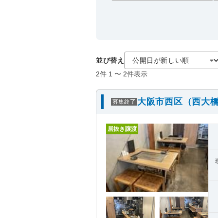
並び替え
2
件
1
〜
2
件表示
大阪市西区（西大橋
募集終了
居抜き譲渡