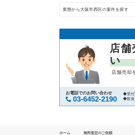
業態から大阪市西区の案件を探す
大阪市中央区の飲食店の居抜き売
大阪府のラーメンの居抜き売却物
守口市の飲食店の居抜き売却物件
大阪府のフランス料理の居抜き売
大阪市西区のラーメンの居抜き売
堺市北区の飲食店の居抜き売却物
大阪府のイタリア料理の居抜き売
大阪市西区のイタリア料理の居抜
店舗
堺市中区の飲食店の居抜き売却物
大阪府の中華の居抜き売却物件の
大阪市西区の中華の居抜き売却物
い
大阪市西区の飲食店の居抜き売却
大阪府のそば・うどんの居抜き売
大阪市西区の焼肉の居抜き売却物
店舗売却
茨木市の飲食店の居抜き売却物件
大阪府の寿司の居抜き売却物件の
大阪市西区の鉄板焼き・お好み焼
大阪市福島区の飲食店の居抜き売
大阪府の焼肉の居抜き売却物件の
大阪市西区のアジア料理の居抜き
お電話でのお問い合わせ
◆受付
03-6452-2190
◆飲食
豊中市の飲食店の居抜き売却物件
大阪府の鉄板焼き・お好み焼の居
大阪市西区のカフェの居抜き売却
大阪市都島区の飲食店の居抜き売
大阪府のアジア料理の居抜き売却
大阪市西区のバーの居抜き売却物
ホーム
無料査定のご依頼
大阪市阿倍野区の飲食店の居抜き
大阪府のカフェの居抜き売却物件
大阪市西区の居酒屋・ダイニング