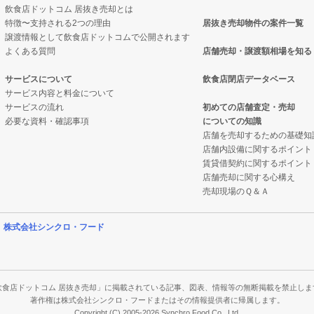
飲食店ドットコム 居抜き売却とは
特徴〜支持される2つの理由
居抜き売却物件の案件一覧
件の案件一覧
却物件の案件一覧
件の案件一覧
譲渡情報として飲食店ドットコムで公開されます
よくある質問
店舗売却・譲渡額相場を知る
の案件一覧
抜き売却物件の案件一覧
件の案件一覧
サービスについて
飲食店閉店データベース
サービス内容と料金について
却物件の案件一覧
クの居抜き売却物件の案件一覧
物件の案件一覧
サービスの流れ
初めての店舗査定・売却
必要な資料・確認事項
についての知識
件の案件一覧
案件一覧
店舗を売却するための基礎知
店舗内設備に関するポイント
売却物件の案件一覧
の居抜き売却物件の案件一覧
賃貸借契約に関するポイント
店舗売却に関する心構え
の案件一覧
案件一覧
売却現場のＱ＆Ａ
件の案件一覧
案件一覧
営
株式会社シンクロ・フード
売却物件の案件一覧
の案件一覧
の案件一覧
飲食店ドットコム 居抜き売却」に掲載されている記事、図表、情報等の無断掲載を禁止しま
著作権は株式会社シンクロ・フードまたはその情報提供者に帰属します。
Copyright (C) 2005-2026 Synchro Food Co., Ltd.