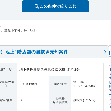
この条件で絞りこむ
募集中案件に絞り込む
）地上1階店舗の居抜き売却案件
地下鉄長堀鶴見緑地線
西大橋
徒歩
2分
最寄り駅
現賃料/坪単
地上1階 /
－ / 25,169円
階数/面積
価
11.8坪
（
39.0m
）
2
前業態/
敷金/礼金
- / -
鉄板焼き / 550万円
希望譲渡額