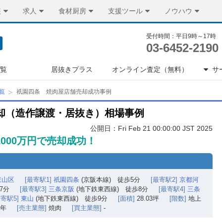
装
求人
食材厨房
支援ツール
ノウハウ
受付時間：平日9時～17時
03-6452-2190
一覧
居抜きプラス
オンライン査定（無料）
サ
覧
祇園四条 焼肉屋店舗売却成功事例
却（造作譲渡・居抜き）相場事例
公開日：Fri Feb 21 00:00:00 JST 2025
1000万円で売却成功！
東山区
[最寄駅1]
祇園四条
(京阪本線) 徒歩5分
[最寄駅2]
京都河
7分
[最寄駅3]
三条京阪
(地下鉄東西線) 徒歩8分
[最寄駅4]
三条
最寄駅5]
東山
(地下鉄東西線) 徒歩9分
[面積]
28.03坪
[階数]
地上
1年
[売主業態]
焼肉
[買主業態]
-