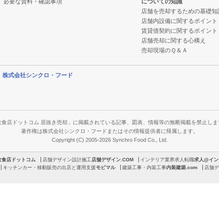
必要な資料・確認事項
についての知識
店舗を売却するための基礎知
店舗内設備に関するポイント
賃貸借契約に関するポイント
店舗売却に関する心構え
売却現場のＱ＆Ａ
営
株式会社シンクロ・フード
飲食店ドットコム 居抜き売却」に掲載されている記事、図表、情報等の無断掲載を禁止しま
著作権は株式会社シンクロ・フードまたはその情報提供者に帰属します。
Copyright (C) 2005-2026 Synchro Food Co., Ltd.
飲食店ドットコム
店舗デザイン設計施工
店舗デザイン.COM
インテリア業界求人転職
求人@イン
キッチンカー・移動販売の出店と運用支援
モビマル
建築工事・内装工事
内装建築.com
店舗デ