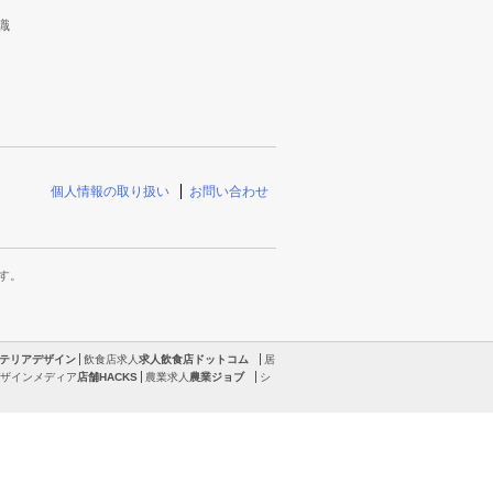
識
個人情報の取り扱い
お問い合わせ
す。
テリアデザイン
飲食店求人
求人飲食店ドットコム
居
ザインメディア
店舗HACKS
農業求人
農業ジョブ
シ