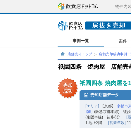
物件内
事例一覧
案件
店舗売却トップ
店舗売却成功事例一
祇園四条 焼肉屋 店舗売
祇園四条 焼肉屋を
売却店舗データ
[エリア]
【京都】
京都市
原町
(阪急京都本線) 徒歩
(京阪本線) 徒歩8分
[
1-地上2階
[営業年数]
1