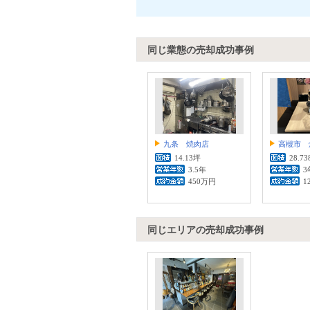
同じ業態の売却成功事例
九条 焼肉店
高槻市 
14.13坪
28.7
3.5年
3
450万円
1
同じエリアの売却成功事例