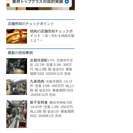
店舗売却のチェックポイント
焼肉の店舗売却チェックポ
イント
＜高く売れる焼肉店舗
とは？＞
最新の売却事例
京都河原町バー
/
京都市中京
区
/
23.7坪
/
営業 0.3年
/
300万
円
/
地上2階
/
駅 徒歩5分
/
募集
期間 53日
/
2025年12月 売却
九条焼肉
/
大阪市西区
/
14.13
坪
/
営業 3.5年
/
450万円
/
地上1
階
/
駅 徒歩3分
/
募集期間 55日
/
2025年12月 売却
新子安和食
/
横浜市神奈川区
/
10.01坪
/
営業 1.3年
/
250万円
/
地上1階
/
駅 徒歩1分
/
募集期間
92日
/
2026年1月 売却