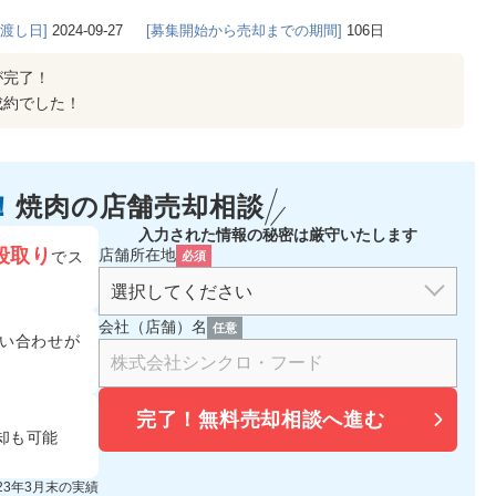
き渡し日]
2024-09-27
[募集開始から売却までの期間]
106日
が完了！
成約でした！
！
焼肉の
店舗売却相談
入力された情報の秘密は厳守いたします
段取り
店舗所在地
でス
必須
会社（店舗）名
任意
い合わせが
完了！
無料売却相談へ進む
却も可能
023年3月末の実績