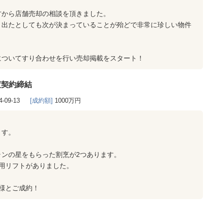
方から店舗売却の相談を頂きました。
、出たとしても次が決まっていることが殆どで非常に珍しい物件
についてすり合わせを行い売却掲載をスタート！
渡契約締結
4-09-13
[成約額]
1000万円
ます。
ランの星をもらった割烹が2つあります。
用リフトがありました。
様とご成約！