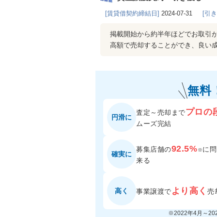
[賃貸借契約締結日]
2024-07-31
[引
掲載開始から約半年ほどでお取引
高額で売却することができ、良い
無料
プロの
査定～売却まで
円滑に
ムーズ完結
92.5%
募集店舗の
に
問
※
確実に
来る
より高く
高く
事業譲渡で
売
※2022年4月～2