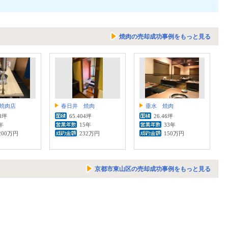
焼肉の売却成功事例をもっと見る
焼肉店
春日井 焼肉
垂水 焼肉
38坪
65.404坪
26.46坪
年
15年
33年
200万円
232万円
150万円
京都市東山区の売却成功事例をもっと見る