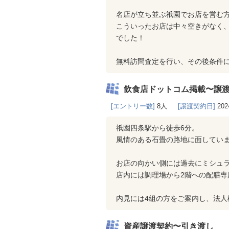
名店が立ち並ぶ祇園でお店を営む
こういったお店は中々空きがなく
でした！
無料訪問査定を行い、その後条件
飲食店ドットコム掲載〜譲
[エントリー数]
8人
[譲渡契約日]
202
祇園四条駅から徒歩6分。
風情のある石畳の路地に面してい
お店の向かい側には過去にミシュ
店内には調理場から2階への配膳専
内見には4組の方をご案内し、法人
資産譲渡契約〜引き渡し