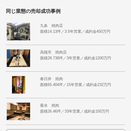
同じ業態の売却成功事例
九条 焼肉店
面積14.13坪／3.5年営業／成約金450万円
高槻市 焼肉店
面積28.738坪／3年営業／成約金1200万円
春日井 焼肉
面積65.404坪／15年営業／成約金232万円
垂水 焼肉
面積26.46坪／33年営業／成約金150万円