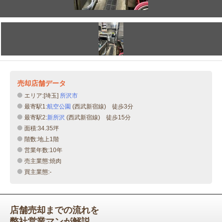
売却店舗データ
エリア:[埼玉]
所沢市
最寄駅1:
航空公園
(西武新宿線) 徒歩3分
最寄駅2:
新所沢
(西武新宿線) 徒歩15分
面積:34.35坪
階数:地上1階
営業年数:10年
売主業態:焼肉
買主業態:-
店舗売却までの流れを
弊社営業マンが解説