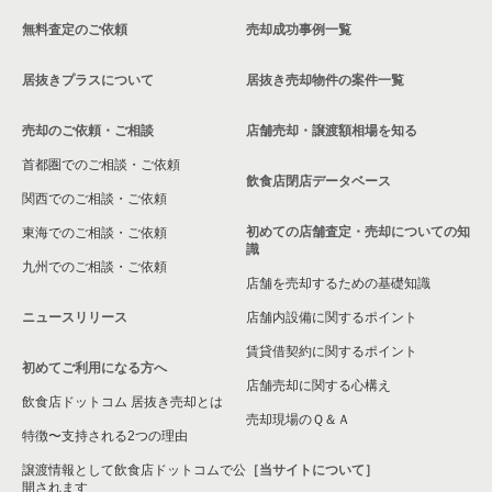
無料査定のご依頼
売却成功事例一覧
居抜きプラスについて
居抜き売却物件の案件一覧
売却のご依頼・ご相談
店舗売却・譲渡額相場を知る
首都圏でのご相談・ご依頼
飲食店閉店データベース
関西でのご相談・ご依頼
初めての店舗査定・売却についての知
東海でのご相談・ご依頼
識
九州でのご相談・ご依頼
店舗を売却するための基礎知識
ニュースリリース
店舗内設備に関するポイント
賃貸借契約に関するポイント
初めてご利用になる方へ
店舗売却に関する心構え
飲食店ドットコム 居抜き売却とは
売却現場のＱ＆Ａ
特徴〜支持される2つの理由
譲渡情報として飲食店ドットコムで公
［当サイトについて］
開されます