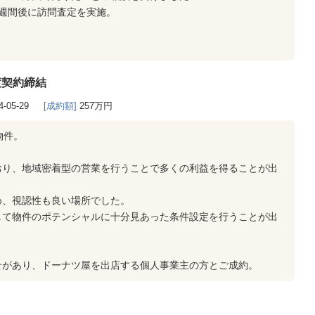
週間後に訪問査定を実施。
渡契約締結
4-05-29
[成約額]
257万円
物件。
おり、地域密着型の営業を行うことで多くの利益を得ることが出
め、視認性も良い場所でした。
して物件のポテンシャルに十分見あった条件設定を行うことが出
せがあり、ドーナツ屋を出店する個人事業主の方とご成約。