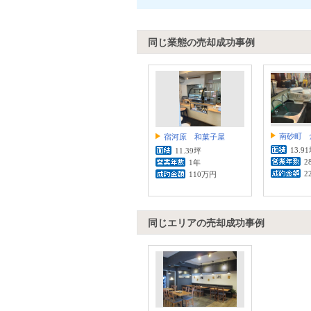
同じ業態の売却成功事例
南砂町 
宿河原 和菓子屋
13.9
11.39坪
2
1年
2
110万円
同じエリアの売却成功事例