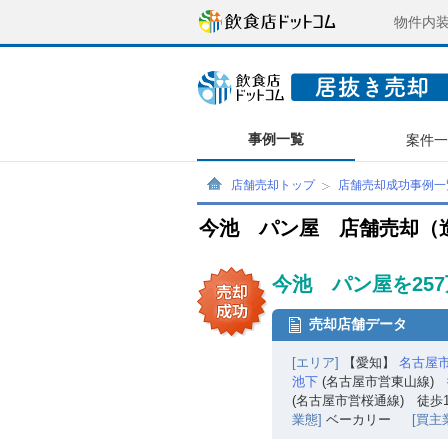
物件内
事例一覧
案件
店舗売却トップ
店舗売却成功事例一
今池 パン屋 店舗売却（
今池 パン屋を25
売却店舗データ
[エリア]
【愛知】
名古屋
池下
(名古屋市営東山線) 
(名古屋市営桜通線) 徒歩1
業態]
ベーカリー
[買主