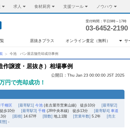
装
求人
食材厨房
支援ツール
ノウハウ
受付時間：平日9時～17時
03-6452-2190
一覧
居抜きプラス
オンライン査定（無料）
サ
覧
今池 パン屋店舗売却成功事例
造作譲渡・居抜き）相場事例
公開日：Thu Jan 23 00:00:00 JST 2025
7万円で売却成功！
市千種区
[最寄駅1]
今池
(名古屋市営東山線) 徒歩10分
[最寄駅2]
徒歩10分
[最寄駅3]
千種
(JR中央本線) 徒歩13分
[最寄駅4]
車道
3分
[面積]
14.67坪
[階数]
地上1階
[営業年数]
5.2年
[売主
業態]
-