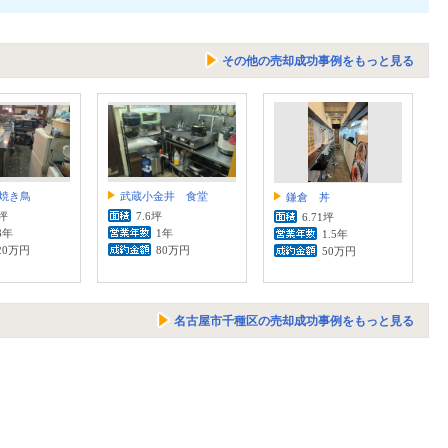
その他の売却成功事例をもっと見る
焼き鳥
武蔵小金井 食堂
鎌倉 丼
1坪
7.6坪
6.71坪
8年
1年
1.5年
20万円
80万円
50万円
名古屋市千種区の売却成功事例をもっと見る