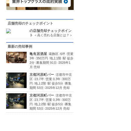
店舗売却のチェックポイント
の店舗売却チェックポイン
ト
＜高く売れる店舗とは？＞
最新の売却事例
亀有居酒屋
/
葛飾区
/
6坪
/
営業
3年
/
350万円
/
地上1階
/
駅 徒歩
2分
/
募集期間 91日
/
2026年1
月 売却
京都河原町バー
/
京都市中京
区
/
23.7坪
/
営業 0.3年
/
300万
円
/
地上2階
/
駅 徒歩5分
/
募集
期間 53日
/
2025年12月 売却
京都河原町バー
/
京都市中京
区
/
23.7坪
/
営業 0.3年
/
300万
円
/
地上2階
/
駅 徒歩5分
/
募集
期間 53日
/
2025年12月 売却