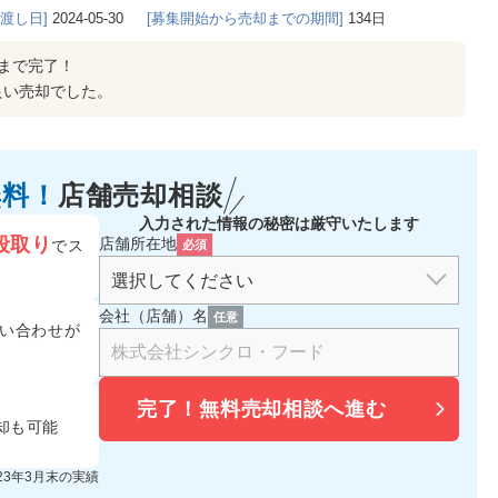
き渡し日]
2024-05-30
[募集開始から売却までの期間]
134日
まで完了！
良い売却でした。
無料！
店舗売却相談
入力された情報の秘密は厳守いたします
段取り
店舗所在地
でス
必須
会社（店舗）名
任意
い合わせが
完了！
無料売却相談へ進む
却も可能
023年3月末の実績