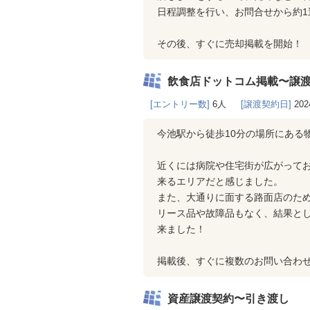
日程調整を行い、お問合せから約1
その後、すぐに売却掲載を開始！
飲食店ドットコム掲載〜譲
[エントリー数]
6人
[譲渡契約日]
202
今池駅から徒歩10分の場所にある
近くには病院や住宅街が広がって
来るエリアだと感じました。
また、大通りに面する路面店のた
リース品や故障品もなく、結果と
来ました！
掲載後、すぐに複数のお問い合わ
資産譲渡契約〜引き渡し