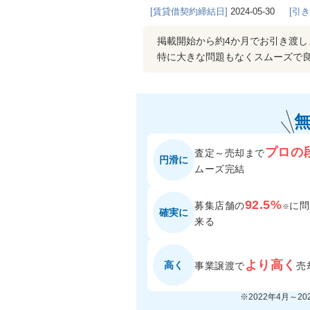
[賃貸借契約締結日]
2024-05-30
[引
掲載開始から約4か月でお引き渡し
特に大きな問題もなくスムーズで
プロの
査定～売却まで
円滑に
ムーズ完結
92.5%
募集店舗の
に
問
※
確実に
来る
より高く
高く
事業譲渡で
売
※2022年4月～2