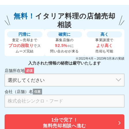
無料！
イタリア料理の
店舗売却
相談
円滑に
確実に
高く
査定～売却まで
募集店舗の
事業譲渡で
プロの段取り
92.5%
より高く
でス
に
※
ムーズ完結
問い合わせが来る
売却も可能
※2022年4月～2023年3月末の実績
入力された情報の秘密は厳守いたします
店舗所在地
必須
会社（店舗）名
任意
1分で
完了！
無料売却相談へ進む