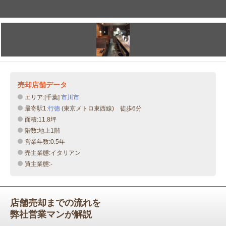
売却店舗データ
エリア:[千葉]
市川市
最寄駅1:
行徳
(東京メトロ東西線) 徒歩6分
面積:11.8坪
階数:地上1階
営業年数:0.5年
売主業態:イタリアン
買主業態:-
店舗売却までの流れを
弊社営業マンが解説